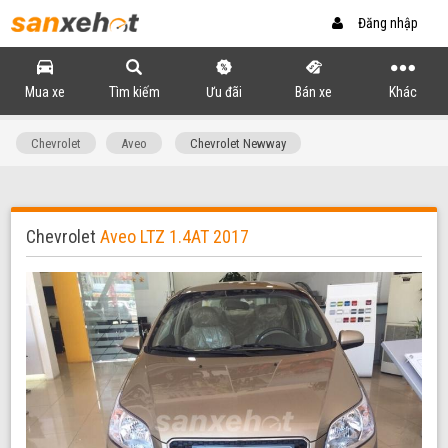
Đăng nhập
Mua xe
Tìm kiếm
Ưu đãi
Bán xe
Khác
Chevrolet
Aveo
Chevrolet Newway
Chevrolet
Aveo LTZ 1.4AT 2017