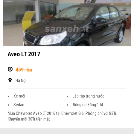
Aveo LT 2017
459
triệu
Hà Nội
Xe mới
Lắp ráp trong nước
Sedan
Động cơ Xăng 1.5L
Mua Chevrolet Aveo LT 2016 tại Chevrolet Giải Phóng chỉ với 83Tr.
Khuyến mãi 30Tr tiền mặt