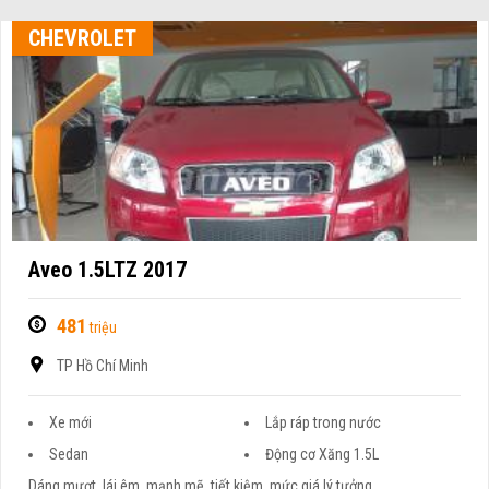
CHEVROLET
Aveo 1.5LTZ 2017
481
triệu
TP Hồ Chí Minh
Xe mới
Lắp ráp trong nước
Sedan
Động cơ Xăng 1.5L
Dáng mượt, lái êm, mạnh mẽ, tiết kiệm, mức giá lý tưởng