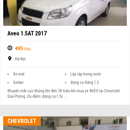
Aveo 1.5AT 2017
495
triệu
Hà Nội
Xe mới
Lắp ráp trong nước
Sedan
Động cơ Xăng 1.5
Khuyến mãi cực khủng lên đến 30 triệu khi mua xe AVEO tại Chevrolet
Giải Phóng. Ưu điểm: Động cơ 1.5l, ...
CHEVROLET