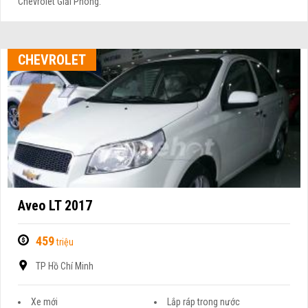
Chevrolet Giải Phóng.
CHEVROLET
Aveo LT 2017
459
triệu
TP Hồ Chí Minh
Xe mới
Lắp ráp trong nước