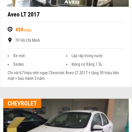
Aveo LT 2017
459
triệu
TP Hồ Chí Minh
Xe mới
Lắp ráp trong nước
Sedan
Động cơ Xăng 1.5L
Chỉ với 67 triệu rinh ngay Chevrolet Aveo LT 2017 + tặng 30 triệu tiền
mặt + bảo hành 3 năm
CHEVROLET