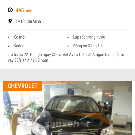
495
triệu
TP Hồ Chí Minh
Xe mới
Lắp ráp trong nước
Sedan
Động cơ Xăng 1.5L
Trả trước 72TR nhận ngay Chevrolet Aveo LTZ 2017, ngân hàng hỗ trợ
vay 85%, thời hạn 5 năm
CHEVROLET