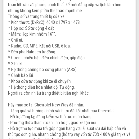
toàn lột xác với phong cách thiết kế mới đẳng cấp và lịch lãm hơn
nhưng không kém phần thể thao mạnh mẽ.
Thông số và trang thiết bị của xe:
* Kích thước (DxRxC): 4640 x 1797 x 1478.
* Hộp số: Số tự động 4 cấp.
* Mâm: Hợp kim nhôm 16"".
* Ghế nỉ.
* Radio, CD, MP3, Kết nối USB, 6 loa.
* Đèn pha Halogen tự động.
* Gương chiếu hậu điều chỉnh điện, gập điện.
* 2 túi khí.
* Hệ thống chống bó cứng phanh (ABS).
* Cảnh báo lùi.
* Khóa cửa tự động khi xe di chuyển.
* Hệ thống điều hòa nhiệt độ: Tự động.
Ngoài ra còn nhiều trang thiết bị tiện nghi khác.
Hãy mua xe tại Chevrolet New Way để nhận:
- Tặng quà và hưởng chính sách ưu đãi tốt nhất của Chevrolet.
- Hỗ trợ đăng ký, đăng kiểm và thủ tục ngân hàng.
- Phương thức thanh toán linh hoạt, giao xe tận nơi.
- Hỗ trợ thủ tục mua trả góp ngân hàng với lãi suất ưu đãi hấp dẫn và
thủ tục đơn giản, nhanh chóng (hỗ trợ vay vốn từ 70%-100% giá trị xe và