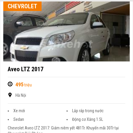
CHEVROLET
Aveo LTZ 2017
495
triệu
Hà Nội
Xe mới
Lắp ráp trong nước
Sedan
Động cơ Xăng 1.5L
Chevrolet Aveo LTZ 2017: Giám niêm yết 481Tr. Khuyến mãi 30Tr tại