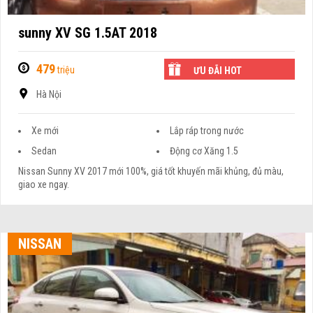
sunny XV SG 1.5AT 2018
479
triệu
ƯU ĐÃI HOT
Hà Nội
Xe mới
Lắp ráp trong nước
Sedan
Động cơ Xăng 1.5
Nissan Sunny XV 2017 mới 100%, giá tốt khuyến mãi khủng, đủ màu,
giao xe ngay.
NISSAN