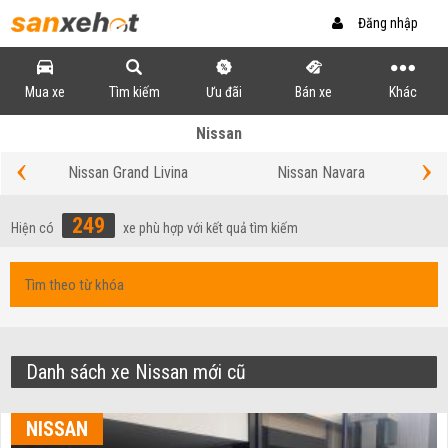
Đăng nhập
Mua xe
Tìm kiếm
Ưu đãi
Bán xe
Khác
Nissan
‹
›
Nissan Grand Livina
Nissan Navara
249
Hiện có
xe phù hợp với kết quả tìm kiếm
Danh sách xe Nissan mới cũ
NISSAN