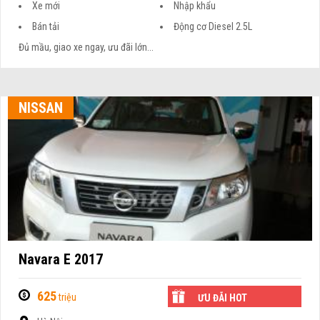
Xe mới
Nhập khẩu
Bán tải
Động cơ Diesel 2.5L
Đủ mầu, giao xe ngay, ưu đãi lớn...
NISSAN
Navara E 2017
625
triệu
ƯU ĐÃI HOT
Hà Nội