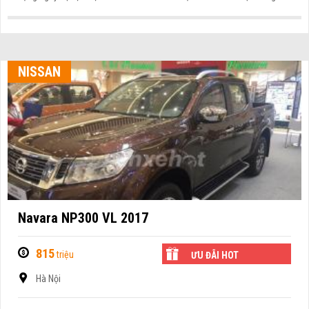
NISSAN
Navara NP300 VL 2017
815
triệu
ƯU ĐÃI HOT
Hà Nội