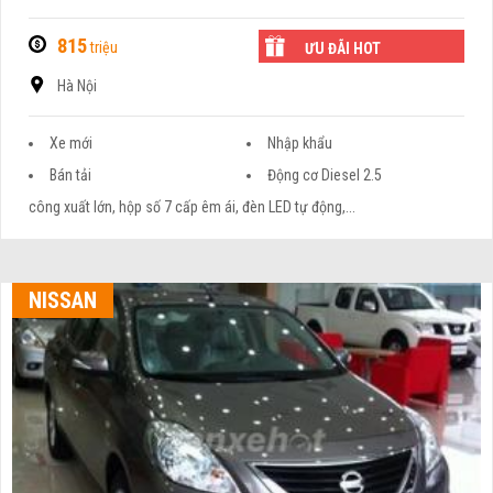
815
triệu
ƯU ĐÃI HOT
Hà Nội
Xe mới
Nhập khẩu
Bán tải
Động cơ Diesel 2.5
công xuất lớn, hộp số 7 cấp êm ái, đèn LED tự động,...
NISSAN