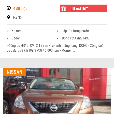
438
triệu
ƯU ĐÃI HOT
Hà Nội
Xe mới
Lắp ráp trong nước
Sedan
Động cơ Xăng 1498
- Động cơ HR15, CVTC 16 van 4 xi-lanh thẳng hàng, DOHC - Công suất
cực đại : 73 kW (99,3 PS) / 6.000 rpm - Momen ...
NISSAN