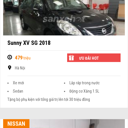
Sunny XV SG 2018
479
triệu
ƯU ĐÃI HOT
Hà Nội
Xe mới
Lắp ráp trong nước
Sedan
Động cơ Xăng 1.5L
Tặng bộ phụ kiện với tổng giá trị lên tới 30 triệu đồng
NISSAN