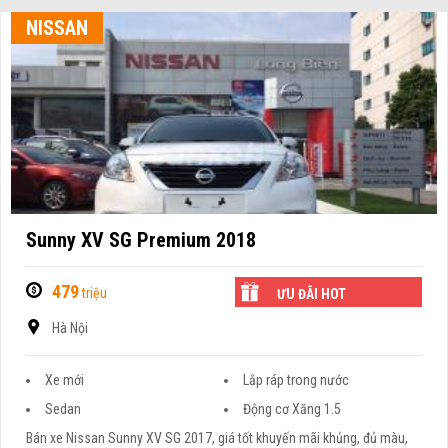
NISSAN
Sunny XV SG Premium 2018
479
triệu
ƯU ĐÃI HOT
Hà Nội
Xe mới
Lắp ráp trong nước
Sedan
Động cơ Xăng 1.5
Bán xe Nissan Sunny XV SG 2017, giá tốt khuyến mãi khủng, đủ màu,