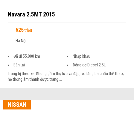
Navara 2.5MT 2015
625
triệu
Hà Nội
Đã đi 55.000 km
Nhập khẩu
Bán tải
Động cơ Diesel 2.5L
Trang bị theo xe: Khung gầm thụ lực va đập, vô lăng ba chấu thể thao,
hệ thống âm thanh được trang ...
NISSAN