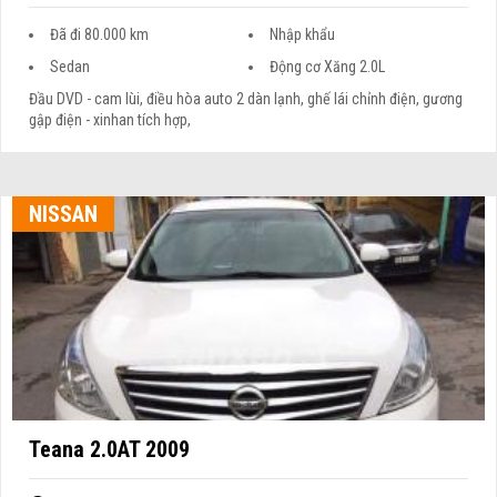
Đã đi 80.000 km
Nhập khẩu
Sedan
Động cơ Xăng 2.0L
Đầu DVD - cam lùi, điều hòa auto 2 dàn lạnh, ghế lái chỉnh điện, gương
gập điện - xinhan tích hợp,
NISSAN
Teana 2.0AT 2009