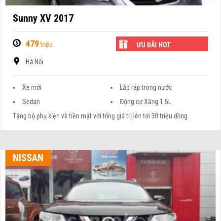
Sunny XV 2017
479
triệu
ƯU ĐÃI HOT
Hà Nội
Xe mới
Lắp ráp trong nước
Sedan
Động cơ Xăng 1.5L
Tặng bộ phụ kiện và tiền mặt với tổng giá trị lên tới 30 triệu đồng
NISSAN