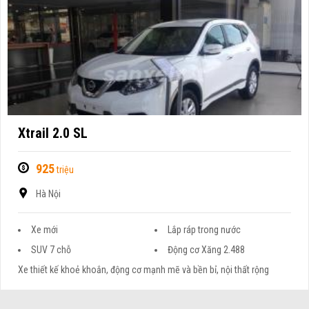
Xtrail 2.0 SL
925
triệu
Hà Nội
Xe mới
Lắp ráp trong nước
SUV 7 chỗ
Động cơ Xăng 2.488
Xe thiết kế khoẻ khoắn, động cơ mạnh mẽ và bền bỉ, nội thất rộng