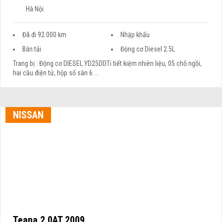
Hà Nội
Đã đi 92.000 km
Nhập khẩu
Bán tải
Động cơ Diesel 2.5L
Trang bị : Động cơ DIESEL YD25DDTi tiết kiệm nhiên liệu, 05 chỗ ngồi,
hai cầu điện tử, hộp số sàn 6 ...
NISSAN
Teana 2.0AT 2009