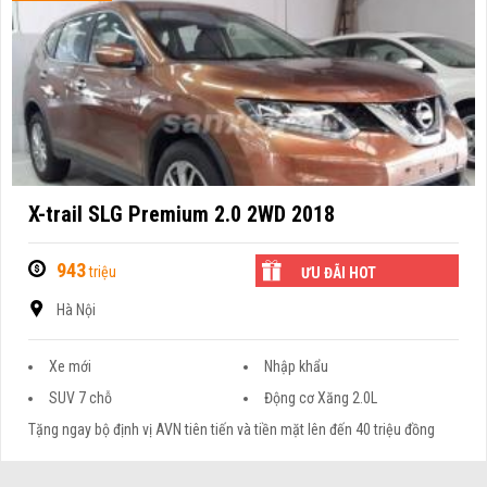
X-trail SLG Premium 2.0 2WD 2018
943
triệu
ƯU ĐÃI HOT
Hà Nội
Xe mới
Nhập khẩu
SUV 7 chỗ
Động cơ Xăng 2.0L
Tặng ngay bộ định vị AVN tiên tiến và tiền mặt lên đến 40 triệu đồng