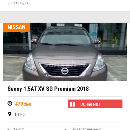
giao xe ngay.
NISSAN
Sunny 1.5AT XV SG Premium 2018
479
triệu
ƯU ĐÃI HOT
Hà Nội
Xe mới
Lắp ráp trong nước