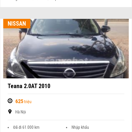
NISSAN
Teana 2.0AT 2010
625
triệu
Hà Nội
Đã đi 61.000 km
Nhập khẩu