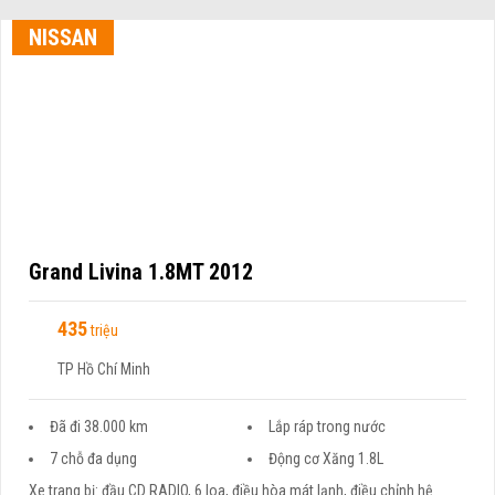
NISSAN
Grand Livina 1.8MT 2012
435
triệu
TP Hồ Chí Minh
Đã đi 38.000 km
Lắp ráp trong nước
7 chỗ đa dụng
Động cơ Xăng 1.8L
Xe trang bị: đầu CD RADIO, 6 loa, điều hòa mát lạnh, điều chỉnh hệ