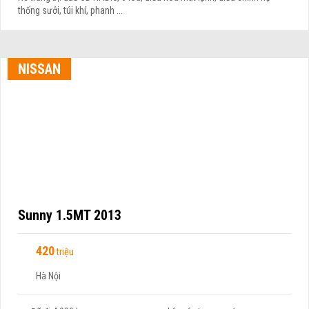
thống sưởi, túi khí, phanh ...
NISSAN
Sunny 1.5MT 2013
420
triệu
Hà Nội
Đã đi 4.000 km
Lắp ráp trong nước