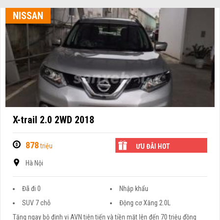
NISSAN
X-trail 2.0 2WD 2018
878
triệu
ƯU ĐÃI HOT
Hà Nội
Đã đi 0
Nhập khẩu
SUV 7 chỗ
Động cơ Xăng 2.0L
Tặng ngay bộ định vị AVN tiên tiến và tiền mặt lên đến 70 triệu đồng