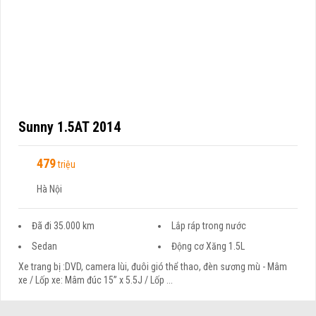
Sunny 1.5AT 2014
479
triệu
Hà Nội
Đã đi 35.000 km
Lắp ráp trong nước
Sedan
Động cơ Xăng 1.5L
Xe trang bị :DVD, camera lùi, đuôi gió thể thao, đèn sương mù - Mâm
xe / Lốp xe: Mâm đúc 15” x 5.5J / Lốp ...