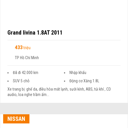
Grand livina 1.8AT 2011
433
triệu
TP Hồ Chí Minh
Đã đi 42.000 km
Nhập khẩu
SUV 5 chỗ
Động cơ Xăng 1.8L
Xe trang bị: ghế da, điều hòa mát lạnh, sưởi kính, ABS, túi khí , CD
audio, loa nghe trầm ấm...
NISSAN