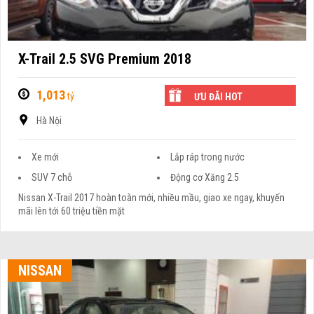
X-Trail 2.5 SVG Premium 2018
1,013
tỷ
ƯU ĐÃI HOT
Hà Nội
Xe mới
Lắp ráp trong nước
SUV 7 chỗ
Động cơ Xăng 2.5
Nissan X-Trail 2017 hoàn toàn mới, nhiều mầu, giao xe ngay, khuyến
mãi lên tới 60 triệu tiền mặt
NISSAN