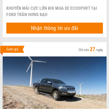
KHUYẾN MÃI CỰC LỚN KHI MUA XE ECOSPORT TẠI
FORD TRẦN HƯNG ĐẠO
Nhận thông tin ưu đãi
27
Giảm giá
Chỉ còn
ngày