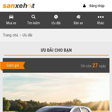
Đăng nhập
Mua xe
Tìm kiếm
Ưu đãi
Bán xe
Khác
Trang chủ
Ưu đãi
ƯU ĐÃI
CHO BẠN
27
Giảm giá
Chỉ còn
ngày