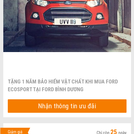
TẶNG 1 NĂM BẢO HIỂM VẬT CHẤT KHI MUA FORD
ECOSPORT TẠI FORD BÌNH DƯƠNG
Nhận thông tin ưu đãi
25
Giảm giá
Chỉ còn
ngày