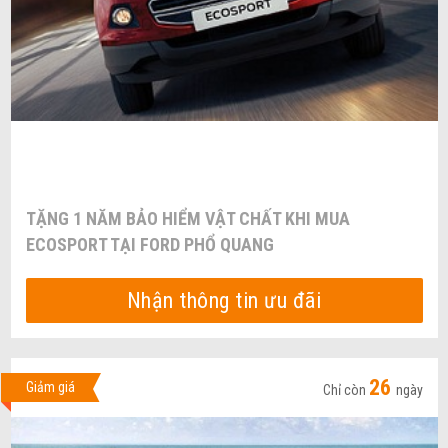
TẶNG 1 NĂM BẢO HIỂM VẬT CHẤT KHI MUA
ECOSPORT TẠI FORD PHỔ QUANG
Nhận thông tin ưu đãi
26
Giảm giá
Chỉ còn
ngày