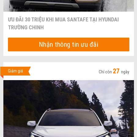
ƯU ĐÃI 30 TRIỆU KHI MUA SANTAFE TẠI HYUNDAI
TRƯỜNG CHINH
Nhận thông tin ưu đãi
27
Giảm giá
Chỉ còn
ngày