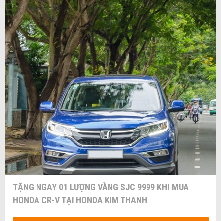
TẶNG NGAY 01 LƯỢNG VÀNG SJC 9999 KHI MUA
HONDA CR-V TẠI HONDA KIM THANH