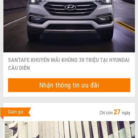
SANTAFE KHUYẾN MÃI KHỦNG 30 TRIỆU TẠI HYUNDAI
CẦU DIỄN
Nhận thông tin ưu đãi
27
Giảm giá
Chỉ còn
ngày