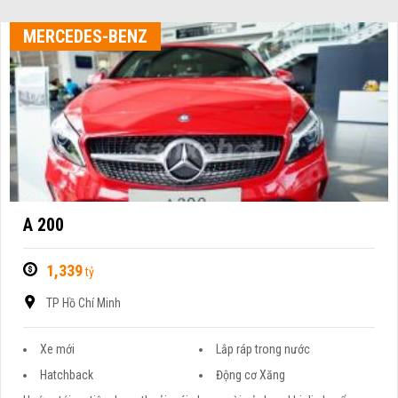
MERCEDES-BENZ
A 200
1,339
tỷ
TP Hồ Chí Minh
Xe mới
Lắp ráp trong nước
Hatchback
Động cơ Xăng