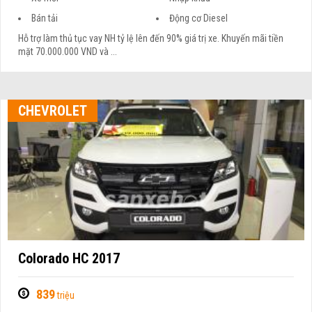
Bán tải
Động cơ Diesel
Hỗ trợ làm thủ tục vay NH tỷ lệ lên đến 90% giá trị xe. Khuyến mãi tiền
mặt 70.000.000 VND và ...
CHEVROLET
Colorado HC 2017
839
triệu