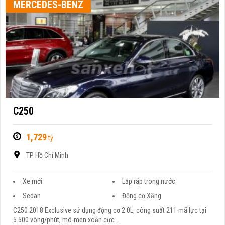
MERCEDES-BENZ
C250
1,729
tỷ
TP Hồ Chí Minh
Xe mới
Lắp ráp trong nước
Sedan
Động cơ Xăng
C250 2018 Exclusive sử dụng động cơ 2.0L, công suất 211 mã lực tại
5.500 vòng/phút, mô-men xoắn cực ...