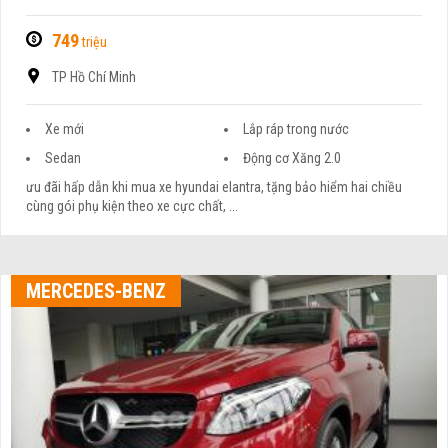
749
triệu
TP Hồ Chí Minh
Xe mới
Lắp ráp trong nước
Sedan
Động cơ Xăng 2.0
ưu đãi hấp dẫn khi mua xe hyundai elantra, tặng bảo hiểm hai chiều
cùng gói phụ kiện theo xe cực chất, ...
MERCEDES-BENZ