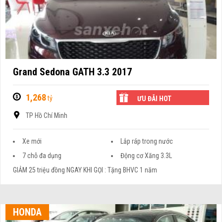
Grand Sedona GATH 3.3 2017
1,268
tỷ
ƯU ĐÃI HOT
TP Hồ Chí Minh
Xe mới
Lắp ráp trong nước
7 chỗ đa dụng
Động cơ Xăng 3.3L
GIẢM 25 triệu đồng NGAY KHI GỌI : Tặng BHVC 1 năm
HONDA