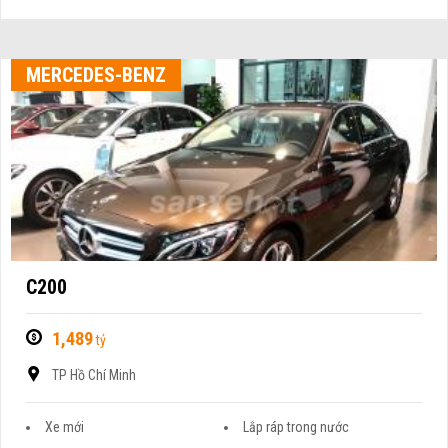
MERCEDES-BENZ
C200
1,489
tỷ
TP Hồ Chí Minh
Xe mới
Lắp ráp trong nước