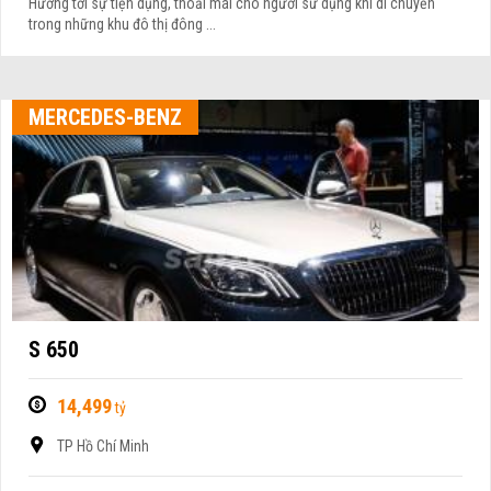
Hướng tới sự tiện dụng, thoải mái cho người sử dụng khi di chuyển
trong những khu đô thị đông ...
MERCEDES-BENZ
S 650
14,499
tỷ
TP Hồ Chí Minh