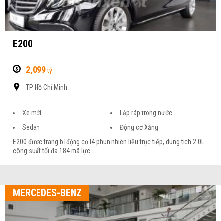
E200
2,099
tỷ
TP Hồ Chí Minh
Xe mới
Lắp ráp trong nước
Sedan
Động cơ Xăng
E200 được trang bị động cơ I4 phun nhiên liệu trực tiếp, dung tích 2.0L
công suất tối đa 184 mã lực ...
MERCEDES-BENZ