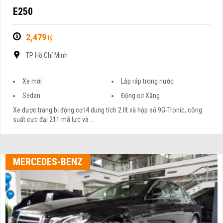
E250
2,479
tỷ
TP Hồ Chí Minh
Xe mới
Lắp ráp trong nước
Sedan
Động cơ Xăng
Xe được trang bị động cơ I4 dung tích 2 lít và hộp số 9G-Tronic, công
suất cực đại 211 mã lực và ...
MERCEDES-BENZ