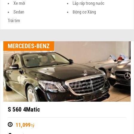
Xe mới
Lắp ráp trong nước
Sedan
Động cơ Xăng
Trái tim
MERCEDES-BENZ
S 560 4Matic
11,099
tỷ