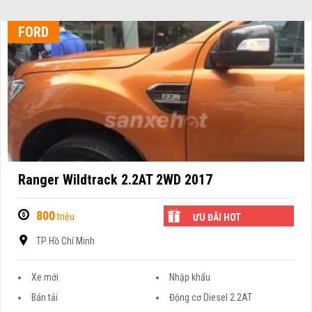
FORD
Ranger Wildtrack 2.2AT 2WD 2017
800
triệu
ƯU ĐÃI HOT
TP Hồ Chí Minh
Xe mới
Nhập khẩu
Bán tải
Động cơ Diesel 2.2AT