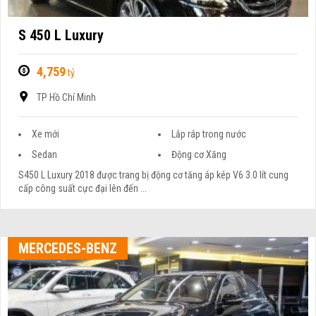
S 450 L Luxury
4,759
tỷ
TP Hồ Chí Minh
Xe mới
Lắp ráp trong nước
Sedan
Động cơ Xăng
S450 L Luxury 2018 được trang bị động cơ tăng áp kép V6 3.0 lít cung
cấp công suất cực đại lên đến ...
MERCEDES-BENZ