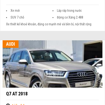
Xe mới
Lắp ráp trong nước
SUV 7 chỗ
Động cơ Xăng 2.488
Xe thiết kế khoẻ khoắn, động cơ mạnh mẽ và bền bỉ, nội thất rộng
AUDI
Q7 AT 2018