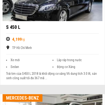
S 450 L
4,199
tỷ
TP Hồ Chí Minh
Xe mới
Lắp ráp trong nước
Sedan
Động cơ Xăng
Trái tim của S450 L 2018 là khối động cơ xăng V6 dung tích 3.0 lít, sản
sinh công suất tối đa 367 mã ...
MERCEDES-BENZ