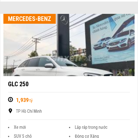
MERCEDES-BENZ
GLC 250
1,939
tỷ
TP Hồ Chí Minh
Xe mới
Lắp ráp trong nước
SUV 5 chỗ
Động cơ Xăng