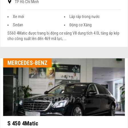
TP Hồ Chí Minh
Xe mới
Lắp ráp trong nước
Sedan
Động cơ Xăng
S560 4Matic được trang bị động cơ xăng V8 dung tích 4.0L tăng áp kép
cho công suất lên đến 469 mã lực, ...
MERCEDES-BENZ
S 450 4Matic