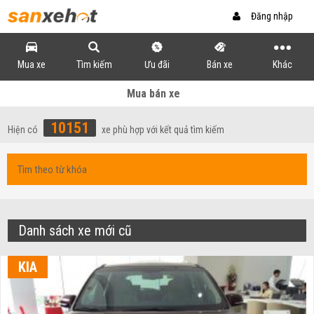
Đăng nhập
Mua xe
Tìm kiếm
Ưu đãi
Bán xe
Khác
Mua bán xe
10151
Hiện có
xe phù hợp với kết quả tìm kiếm
Danh sách xe mới cũ
KIA