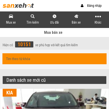
Đăng nhập
Mua xe
Tìm kiếm
Ưu đãi
Bán xe
Khác
Mua bán xe
10151
Hiện có
xe phù hợp với kết quả tìm kiếm
Danh sách xe mới cũ
KIA