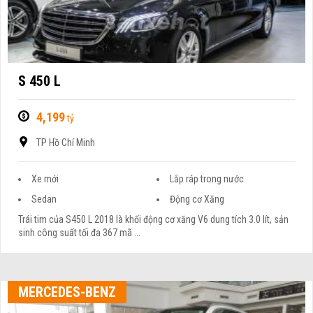
S 450 L
4,199
tỷ
TP Hồ Chí Minh
Xe mới
Lắp ráp trong nước
Sedan
Động cơ Xăng
Trái tim của S450 L 2018 là khối động cơ xăng V6 dung tích 3.0 lít, sản
sinh công suất tối đa 367 mã ...
MERCEDES-BENZ