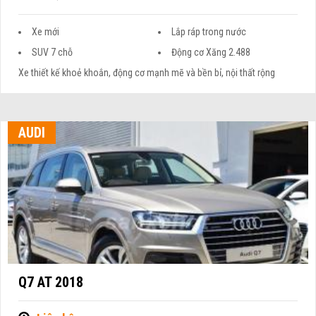
Xe mới
Lắp ráp trong nước
SUV 7 chỗ
Động cơ Xăng 2.488
Xe thiết kế khoẻ khoắn, động cơ mạnh mẽ và bền bỉ, nội thất rộng
AUDI
Q7 AT 2018