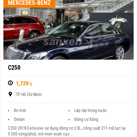
MERCEDES-BENZ
C250
1,729
tỷ
TP Hồ Chí Minh
Xe mới
Lắp ráp trong nước
Sedan
Động cơ Xăng
C250 2018 Exclusive sử dụng động cơ 2.0L, công suất 211 mã lực tại
5.500 vòng/phút, mô-men xoắn cực ...