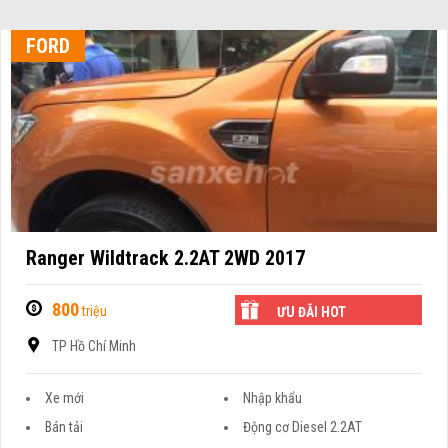
FORD
Ranger Wildtrack 2.2AT 2WD 2017
800
triệu
ƯU ĐÃI HOT
TP Hồ Chí Minh
Xe mới
Nhập khẩu
Bán tải
Động cơ Diesel 2.2AT