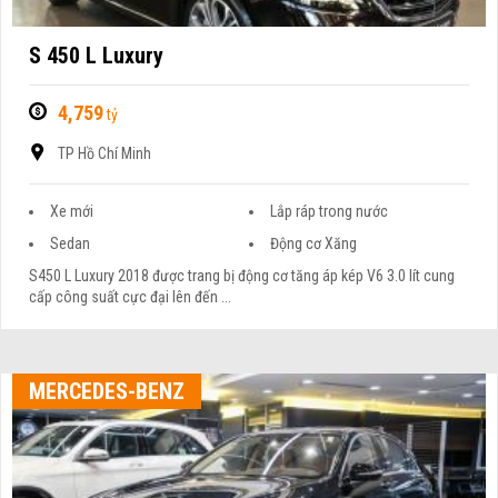
S 450 L Luxury
4,759
tỷ
TP Hồ Chí Minh
Xe mới
Lắp ráp trong nước
Sedan
Động cơ Xăng
S450 L Luxury 2018 được trang bị động cơ tăng áp kép V6 3.0 lít cung
cấp công suất cực đại lên đến ...
MERCEDES-BENZ