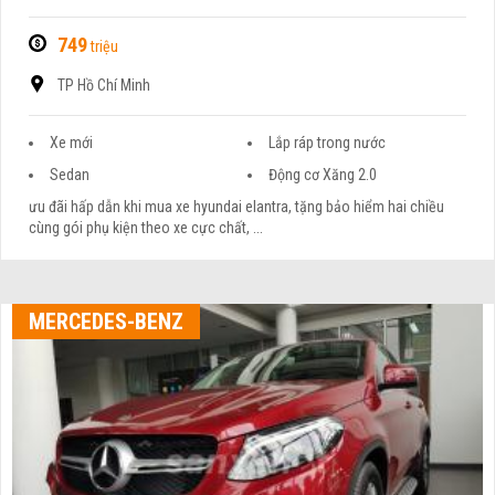
749
triệu
TP Hồ Chí Minh
Xe mới
Lắp ráp trong nước
Sedan
Động cơ Xăng 2.0
ưu đãi hấp dẫn khi mua xe hyundai elantra, tặng bảo hiểm hai chiều
cùng gói phụ kiện theo xe cực chất, ...
MERCEDES-BENZ