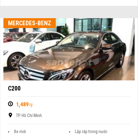
MERCEDES-BENZ
C200
1,489
tỷ
TP Hồ Chí Minh
Xe mới
Lắp ráp trong nước