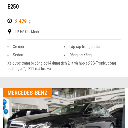
E250
2,479
tỷ
TP Hồ Chí Minh
Xe mới
Lắp ráp trong nước
Sedan
Động cơ Xăng
Xe được trang bị động cơ I4 dung tích 2 lít và hộp số 9G-Tronic, công
suất cực đại 211 mã lực và ...
MERCEDES-BENZ