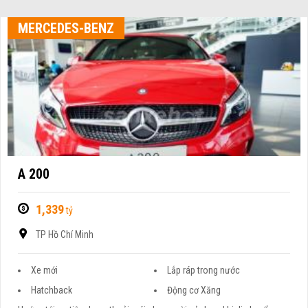
MERCEDES-BENZ
A 200
1,339
tỷ
TP Hồ Chí Minh
Xe mới
Lắp ráp trong nước
Hatchback
Động cơ Xăng