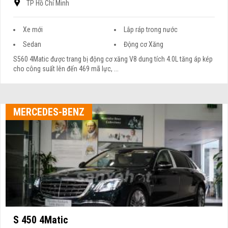
TP Hồ Chí Minh
Xe mới
Lắp ráp trong nước
Sedan
Động cơ Xăng
S560 4Matic được trang bị động cơ xăng V8 dung tích 4.0L tăng áp kép
cho công suất lên đến 469 mã lực, ...
MERCEDES-BENZ
S 450 4Matic