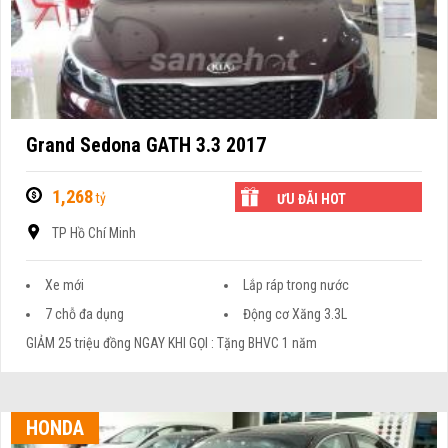
Grand Sedona GATH 3.3 2017
1,268
tỷ
ƯU ĐÃI HOT
TP Hồ Chí Minh
Xe mới
Lắp ráp trong nước
7 chỗ đa dụng
Động cơ Xăng 3.3L
GIẢM 25 triệu đồng NGAY KHI GỌI : Tặng BHVC 1 năm
HONDA