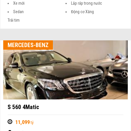
Xe mới
Lắp ráp trong nước
Sedan
Động cơ Xăng
Trái tim
MERCEDES-BENZ
S 560 4Matic
11,099
tỷ