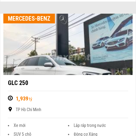
MERCEDES-BENZ
GLC 250
1,939
tỷ
TP Hồ Chí Minh
Xe mới
Lắp ráp trong nước
SUV 5 chỗ
Động cơ Xăng