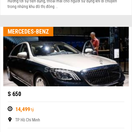
Hướng tới sự tiện dụng, thoải mái cho người sử dụng khi di chuyển
trong những khu đô thị đông ...
MERCEDES-BENZ
S 650
14,499
tỷ
TP Hồ Chí Minh