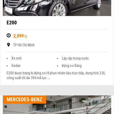
E200
2,099
tỷ
TP Hồ Chí Minh
Xe mới
Lắp ráp trong nước
Sedan
Động cơ Xăng
E200 được trang bị động cơ I4 phun nhiên liệu trực tiếp, dung tích 2.0L
công suất tối đa 184 mã lực ...
MERCEDES-BENZ