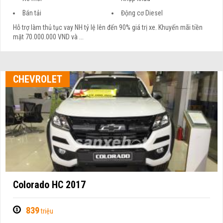
Bán tải
Động cơ Diesel
Hỗ trợ làm thủ tục vay NH tỷ lệ lên đến 90% giá trị xe. Khuyến mãi tiền
mặt 70.000.000 VND và ...
CHEVROLET
Colorado HC 2017
839
triệu