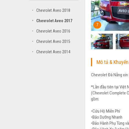
•
Chevrolet Aveo 2018
•
Chevrolet Aveo 2017
7
•
Chevrolet Aveo 2016
•
Chevrolet Aveo 2015
•
Chevrolet Aveo 2014
Mô tả & Khuyến
Chevrolet Đà Nẵng xin 
*Lần đầu tiên tại Việt
(Chevrolet Complete Ca
gồm:
•Cứu Hộ Miễn Phí
•Bảo Dưỡng Nhanh
•Bảo Hành Phụ Tùng và