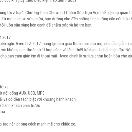
0.000 km (tùy theo điều kiện nào đến trước)
ng tôi vì bạn”, Chương Trình Chevrolet Chăm Sóc Trọn Vẹn thể hiện sự quan 
i. Từ mọi dịch vụ sửa chữa, bảo dưỡng cho đến những tình huống cần cứu hộ k
tôi luôn sẵn sàng bên cạnh để chăm sóc và hỗ trợ bạn.
Z 2017
tiện nghi, Aveo LTZ 2017 mang lại cảm giác thoải mái cho mọi nhu cầu giải trí 
i với không gian thoáng kết hợp cùng vô lăng thiết kế dạng 4 chấu hiện đại. Nội
o cho bạn cảm giác êm ái thoải mái . Aveo chính là sự lựa chọn hoàn hỏa cho gi
từ xa
ết nối cổng AUX. USB, MP3
rãi và có đèn tách biệt với khoang hành khách
 và hành khách phía trước
loa
ao tạo nên phóng cách mạnh mẽ cho chiếc xe.