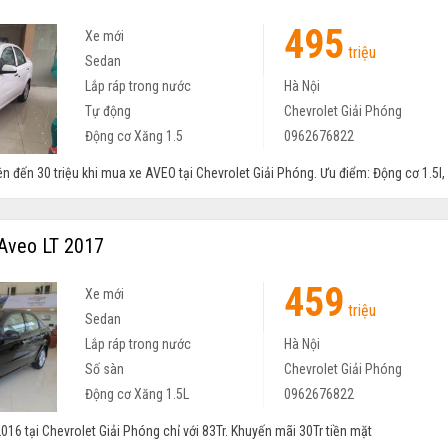
495
Xe mới
triệu
Sedan
Lắp ráp trong nước
Hà Nội
Tự động
Chevrolet Giải Phóng
Động cơ Xăng 1.5
0962676822
 đến 30 triệu khi mua xe AVEO tại Chevrolet Giải Phóng. Ưu điểm: Động cơ 1.5l, .
Aveo LT 2017
459
Xe mới
triệu
Sedan
Lắp ráp trong nước
Hà Nội
Số sàn
Chevrolet Giải Phóng
Động cơ Xăng 1.5L
0962676822
16 tại Chevrolet Giải Phóng chỉ với 83Tr. Khuyến mãi 30Tr tiền mặt