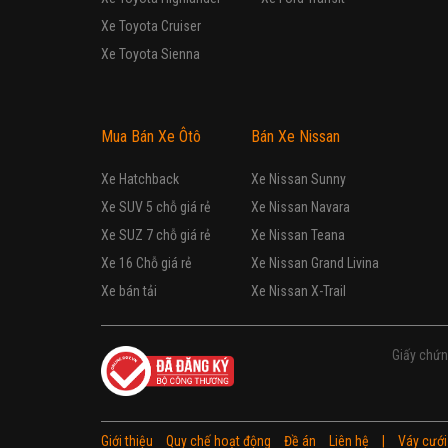
Xe Toyota Cruiser
Xe Toyota Sienna
Mua Bán Xe Ôtô
Bán Xe Nissan
Xe Hatchback
Xe Nissan Sunny
Xe SUV 5 chỗ giá rẻ
Xe Nissan Navara
Xe SUZ 7 chỗ giá rẻ
Xe Nissan Teana
Xe 16 Chỗ giá rẻ
Xe Nissan Grand Livina
Xe bán tải
Xe Nissan X-Trail
Giấy chứn
Giới thiệu
Quy chế hoạt động
Đề án
Liên hệ
|
Váy cưới