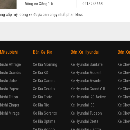
Động cơ Xăng 1.5
0918243668
g cấp mỹ, dòng xe được bán chạy nhất phân khúc
Mitsubishi
Bán Xe Kia
Bán Xe Hyundai
Bán Xe
bishi Attrage
Xe Kia Morning
Xe Hyundai Santafe
Xe Chev
bishi Grandis
Xe Kia K3
Xe Hyundai Accent
Xe Che
bishi Jolie
Xe Kia Carens
Xe Hyundai Avante
Xe Chev
bishi Pajero
Xe Kia Cerato
Xe Hyundai Grand i10
Xe Chev
bishi Triton
Xe Kia Forte
Xe Hyundai i20 Active
Xe Chev
bishi Zinger
Xe Kia Rio
Xe Hyundai i30
Xe Chev
bishi Mirage
Xe Kia Sorento
Xe Hyundai Tucson
Xe Chev
Xe Kia Optima
Xe Hyundai Creta
Xe Chev
Xe Kia Rondo
Xe Hyundai Elantra