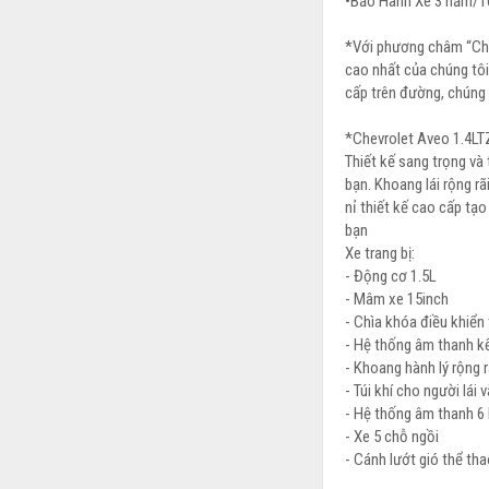
•Bảo Hành Xe 3 năm/10
*Với phương châm “Chú
cao nhất của chúng tô
cấp trên đường, chúng 
*Chevrolet Aveo 1.4LT
Thiết kế sang trọng và 
bạn. Khoang lái rộng rã
nỉ thiết kế cao cấp tạ
bạn
Xe trang bị:
- Động cơ 1.5L
- Mâm xe 15inch
- Chìa khóa điều khiển 
- Hệ thống âm thanh k
- Khoang hành lý rộng 
- Túi khí cho người lái
- Hệ thống âm thanh 6 
- Xe 5 chỗ ngồi
- Cánh lướt gió thể th