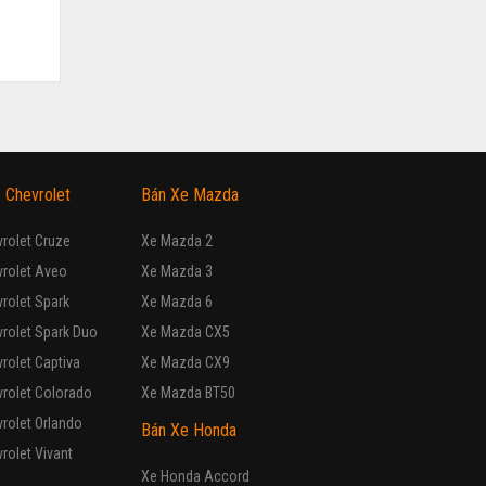
 Chevrolet
Bán Xe Mazda
rolet Cruze
Xe Mazda 2
vrolet Aveo
Xe Mazda 3
rolet Spark
Xe Mazda 6
rolet Spark Duo
Xe Mazda CX5
rolet Captiva
Xe Mazda CX9
rolet Colorado
Xe Mazda BT50
rolet Orlando
Bán Xe Honda
rolet Vivant
Xe Honda Accord