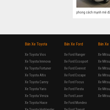
phong cách mạnh mẽ đẳn
Bán Xe Toyota
Bán Xe Ford
Bán Xe 
Xe Toyota Vios
Xe Ford Ranger
Xe Mitsu
Xe Toyota Innnova
Xe Ford Ecosport
Xe Mitsu
Xe Toyota Fortuner
Xe Ford Everest
Xe Mitsu
Xe Toyota Altis
Xe Ford Escape
Xe Mitsu
Xe Toyota Camry
Xe Ford Focus
Xe Mitsu
Xe Toyota Yaris
Xe Ford Fiesta
Xe Mitsu
Xe Toyota Venza
Xe Ford Laser
Xe Mitsu
Xe Toyota Hiace
Xe Ford Mondeo
Xe Toyota Highlander
Xe Ford Transit