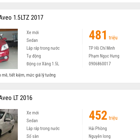
Aveo 1.5LTZ 2017
481
Xe mới
triệu
Sedan
Lắp ráp trong nước
TP Hồ Chí Minh
Tự động
Phạm Ngọc Hưng
Động cơ Xăng 1.5L
0906860017
 mẽ, tiết kiệm, mức giá lý tưởng
Aveo LT 2016
452
Xe mới
triệu
Sedan
Lắp ráp trong nước
Hải Phòng
Số sàn
Nguyễn long