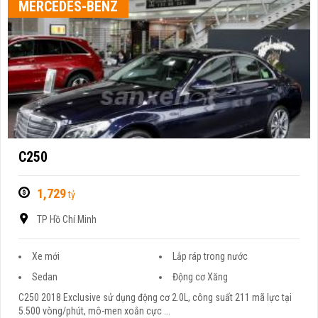
MERCEDES-BENZ
C250
1,729
tỷ
TP Hồ Chí Minh
Xe mới
Lắp ráp trong nước
Sedan
Động cơ Xăng
C250 2018 Exclusive sử dụng động cơ 2.0L, công suất 211 mã lực tại
5.500 vòng/phút, mô-men xoắn cực ...