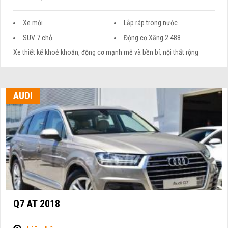
Xe mới
Lắp ráp trong nước
SUV 7 chỗ
Động cơ Xăng 2.488
Xe thiết kế khoẻ khoắn, động cơ mạnh mẽ và bền bỉ, nội thất rộng
AUDI
Q7 AT 2018