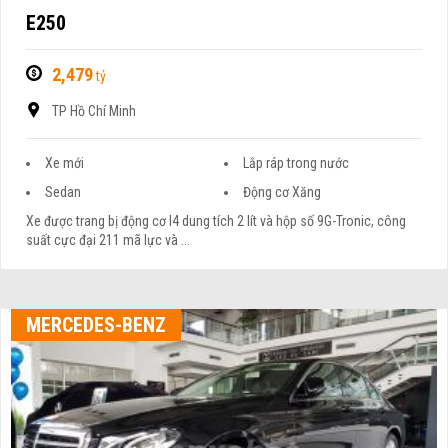
E250
2,479
tỷ
TP Hồ Chí Minh
Xe mới
Lắp ráp trong nước
Sedan
Động cơ Xăng
Xe được trang bị động cơ I4 dung tích 2 lít và hộp số 9G-Tronic, công
suất cực đại 211 mã lực và ...
MERCEDES-BENZ