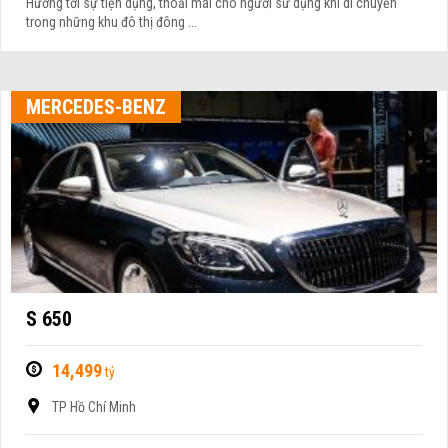
Hướng tới sự tiện dụng, thoải mái cho người sử dụng khi di chuyển
trong những khu đô thị đông ...
MERCEDES-BENZ
S 650
14,499
tỷ
TP Hồ Chí Minh