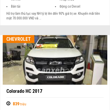
Bán tải
Động cơ Diesel
Hỗ trợ làm thủ tục vay NH tỷ lệ lên đến 90% giá trị xe. Khuyến mãi tiền
mặt 70.000.000 VND và ...
CHEVROLET
Colorado HC 2017
839
triệu