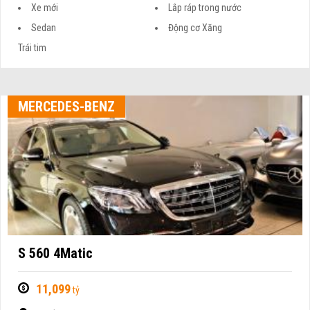
Xe mới
Lắp ráp trong nước
Sedan
Động cơ Xăng
Trái tim
MERCEDES-BENZ
S 560 4Matic
11,099
tỷ