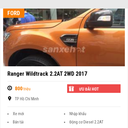
FORD
Ranger Wildtrack 2.2AT 2WD 2017
800
triệu
ƯU ĐÃI HOT
TP Hồ Chí Minh
Xe mới
Nhập khẩu
Bán tải
Động cơ Diesel 2.2AT