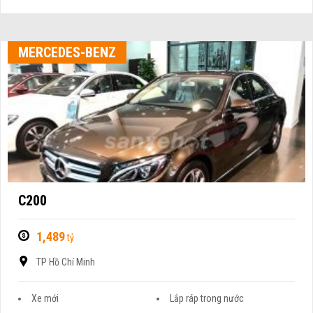
MERCEDES-BENZ
C200
1,489
tỷ
TP Hồ Chí Minh
Xe mới
Lắp ráp trong nước