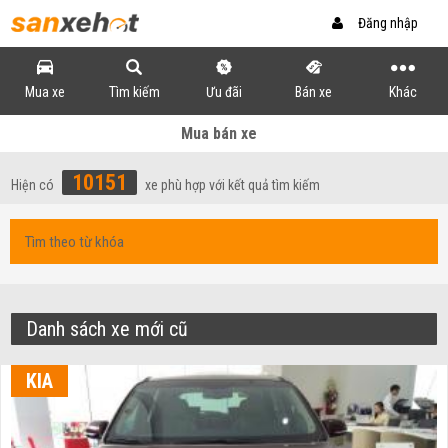
Đăng nhập
Mua xe
Tìm kiếm
Ưu đãi
Bán xe
Khác
Mua bán xe
10151
Hiện có
xe phù hợp với kết quả tìm kiếm
Danh sách xe mới cũ
KIA