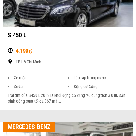
S 450 L
4,199
tỷ
TP Hồ Chí Minh
Xe mới
Lắp ráp trong nước
Sedan
Động cơ Xăng
Trái tim của S450 L 2018 là khối động cơ xăng V6 dung tích 3.0 lít, sản
sinh công suất tối đa 367 mã ...
MERCEDES-BENZ