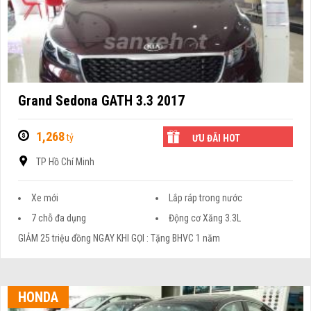
Grand Sedona GATH 3.3 2017
1,268
tỷ
ƯU ĐÃI HOT
TP Hồ Chí Minh
Xe mới
Lắp ráp trong nước
7 chỗ đa dụng
Động cơ Xăng 3.3L
GIẢM 25 triệu đồng NGAY KHI GỌI : Tặng BHVC 1 năm
HONDA