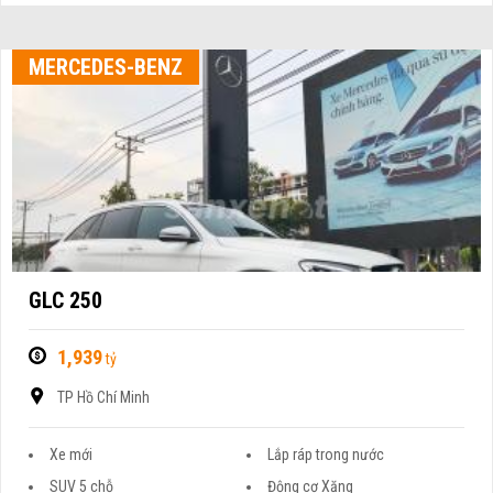
MERCEDES-BENZ
GLC 250
1,939
tỷ
TP Hồ Chí Minh
Xe mới
Lắp ráp trong nước
SUV 5 chỗ
Động cơ Xăng