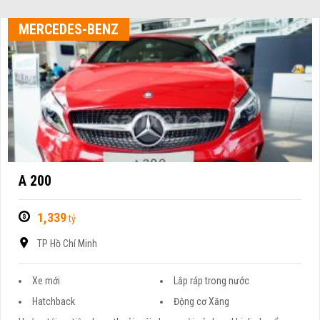
MERCEDES-BENZ
A 200
1,339
tỷ
TP Hồ Chí Minh
Xe mới
Lắp ráp trong nước
Hatchback
Động cơ Xăng