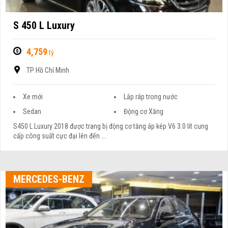
S 450 L Luxury
4,759
tỷ
TP Hồ Chí Minh
Xe mới
Lắp ráp trong nước
Sedan
Động cơ Xăng
S450 L Luxury 2018 được trang bị động cơ tăng áp kép V6 3.0 lít cung
cấp công suất cực đại lên đến ...
MERCEDES-BENZ