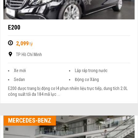
E200
2,099
tỷ
TP Hồ Chí Minh
Xe mới
Lắp ráp trong nước
Sedan
Động cơ Xăng
E200 được trang bị động cơ I4 phun nhiên liệu trực tiếp, dung tích 2.0L
công suất tối đa 184 mã lực ...
MERCEDES-BENZ