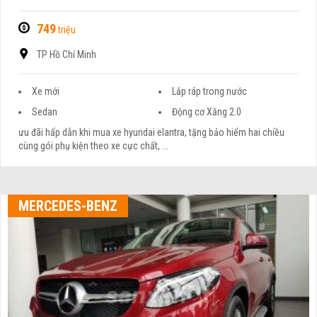
749
triệu
TP Hồ Chí Minh
Xe mới
Lắp ráp trong nước
Sedan
Động cơ Xăng 2.0
ưu đãi hấp dẫn khi mua xe hyundai elantra, tặng bảo hiểm hai chiều
cùng gói phụ kiện theo xe cực chất, ...
MERCEDES-BENZ