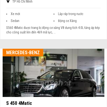
TP Hồ Chí Minh
Xe mới
Lắp ráp trong nước
Sedan
Động cơ Xăng
S560 4Matic được trang bị động cơ xăng V8 dung tích 4.0L tăng áp kép
cho công suất lên đến 469 mã lực, ...
MERCEDES-BENZ
S 450 4Matic