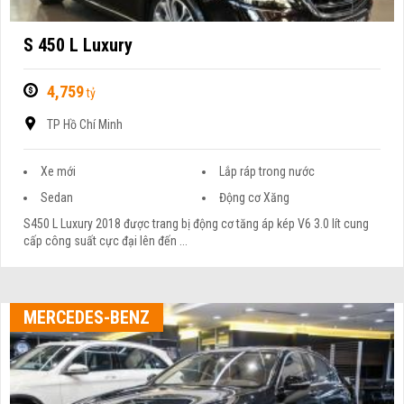
S 450 L Luxury
4,759
tỷ
TP Hồ Chí Minh
Xe mới
Lắp ráp trong nước
Sedan
Động cơ Xăng
S450 L Luxury 2018 được trang bị động cơ tăng áp kép V6 3.0 lít cung
cấp công suất cực đại lên đến ...
MERCEDES-BENZ