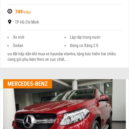
749
triệu
TP Hồ Chí Minh
Xe mới
Lắp ráp trong nước
Sedan
Động cơ Xăng 2.0
ưu đãi hấp dẫn khi mua xe hyundai elantra, tặng bảo hiểm hai chiều
cùng gói phụ kiện theo xe cực chất, ...
MERCEDES-BENZ