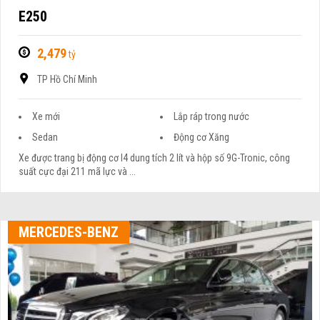
E250
2,479
tỷ
TP Hồ Chí Minh
Xe mới
Lắp ráp trong nước
Sedan
Động cơ Xăng
Xe được trang bị động cơ I4 dung tích 2 lít và hộp số 9G-Tronic, công
suất cực đại 211 mã lực và ...
MERCEDES-BENZ