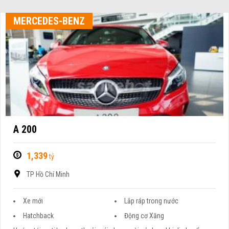
MERCEDES-BENZ
A 200
1,339
tỷ
TP Hồ Chí Minh
Xe mới
Lắp ráp trong nước
Hatchback
Động cơ Xăng