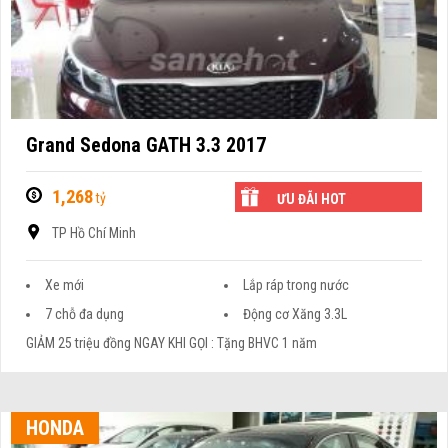
Grand Sedona GATH 3.3 2017
1,268
tỷ
ƯU ĐÃI HOT
TP Hồ Chí Minh
Xe mới
Lắp ráp trong nước
7 chỗ đa dụng
Động cơ Xăng 3.3L
GIẢM 25 triệu đồng NGAY KHI GỌI : Tặng BHVC 1 năm
HONDA