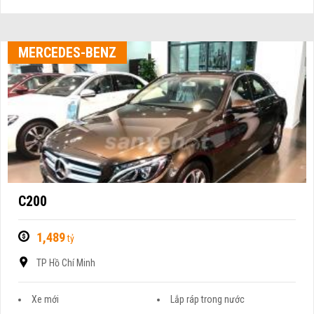
MERCEDES-BENZ
C200
1,489
tỷ
TP Hồ Chí Minh
Xe mới
Lắp ráp trong nước