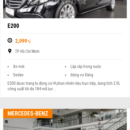
E200
2,099
tỷ
TP Hồ Chí Minh
Xe mới
Lắp ráp trong nước
Sedan
Động cơ Xăng
E200 được trang bị động cơ I4 phun nhiên liệu trực tiếp, dung tích 2.0L
công suất tối đa 184 mã lực ...
MERCEDES-BENZ