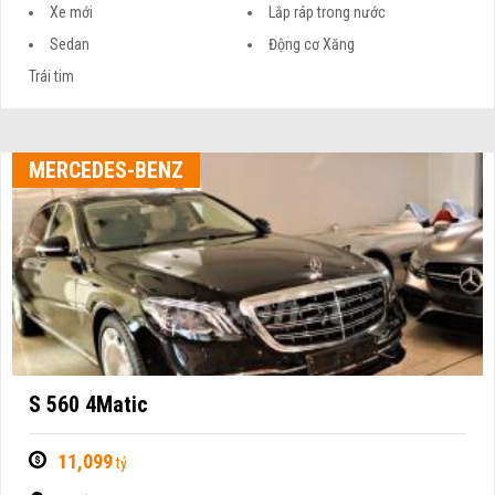
Xe mới
Lắp ráp trong nước
Sedan
Động cơ Xăng
Trái tim
MERCEDES-BENZ
S 560 4Matic
11,099
tỷ