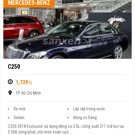
MERCEDES-BENZ
C250
1,729
tỷ
TP Hồ Chí Minh
Xe mới
Lắp ráp trong nước
Sedan
Động cơ Xăng
C250 2018 Exclusive sử dụng động cơ 2.0L, công suất 211 mã lực tại
5.500 vòng/phút, mô-men xoắn cực ...