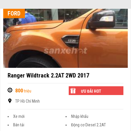
FORD
Ranger Wildtrack 2.2AT 2WD 2017
800
triệu
ƯU ĐÃI HOT
TP Hồ Chí Minh
Xe mới
Nhập khẩu
Bán tải
Động cơ Diesel 2.2AT