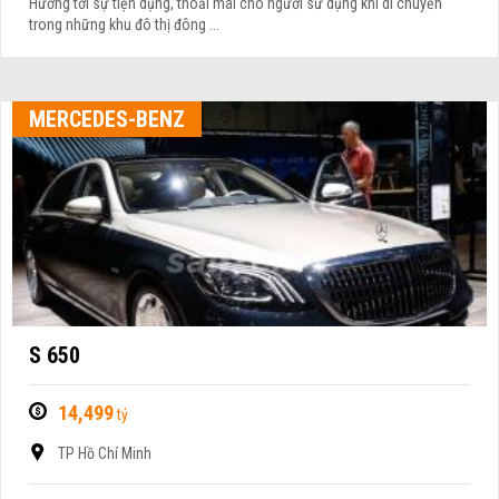
Hướng tới sự tiện dụng, thoải mái cho người sử dụng khi di chuyển
trong những khu đô thị đông ...
MERCEDES-BENZ
S 650
14,499
tỷ
TP Hồ Chí Minh