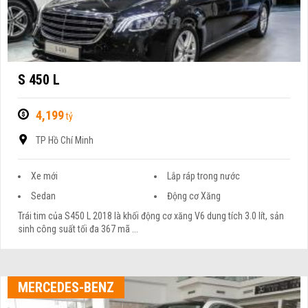
S 450 L
4,199
tỷ
TP Hồ Chí Minh
Xe mới
Lắp ráp trong nước
Sedan
Động cơ Xăng
Trái tim của S450 L 2018 là khối động cơ xăng V6 dung tích 3.0 lít, sản
sinh công suất tối đa 367 mã ...
MERCEDES-BENZ