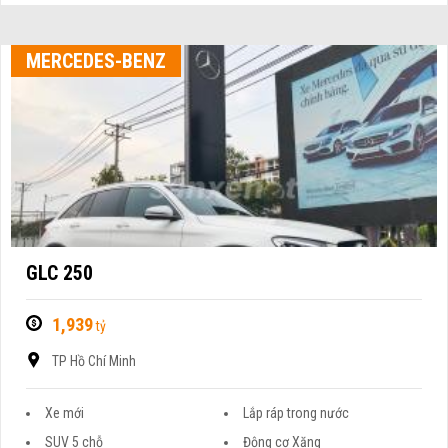
MERCEDES-BENZ
GLC 250
1,939
tỷ
TP Hồ Chí Minh
Xe mới
Lắp ráp trong nước
SUV 5 chỗ
Động cơ Xăng