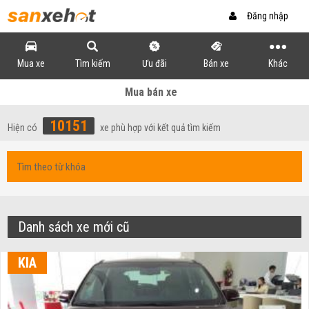
Đăng nhập
Mua xe
Tìm kiếm
Ưu đãi
Bán xe
Khác
Mua bán xe
10151
Hiện có
xe phù hợp với kết quả tìm kiếm
Danh sách xe mới cũ
KIA