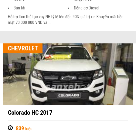
Bán tải
Động cơ Diesel
Hỗ trợ làm thủ tục vay NH tỷ lệ lên đến 90% giá trị xe. Khuyến mãi tiền
mặt 70.000.000 VND và ...
CHEVROLET
Colorado HC 2017
839
triệu