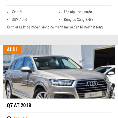
Xe mới
Lắp ráp trong nước
SUV 7 chỗ
Động cơ Xăng 2.488
Xe thiết kế khoẻ khoắn, động cơ mạnh mẽ và bền bỉ, nội thất rộng
AUDI
Q7 AT 2018