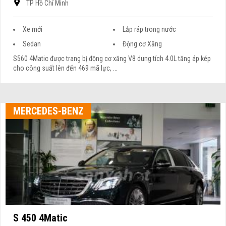
TP Hồ Chí Minh
Xe mới
Lắp ráp trong nước
Sedan
Động cơ Xăng
S560 4Matic được trang bị động cơ xăng V8 dung tích 4.0L tăng áp kép
cho công suất lên đến 469 mã lực, ...
MERCEDES-BENZ
S 450 4Matic