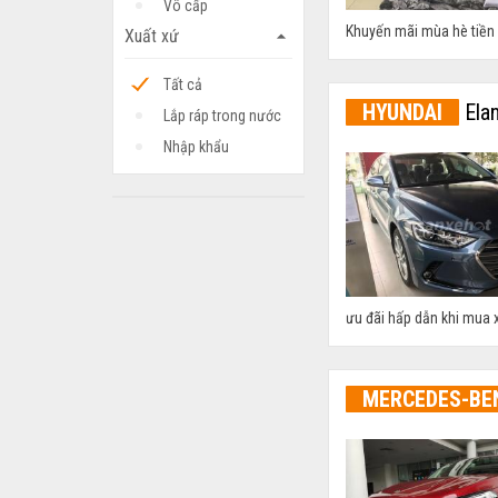
Vô cấp
Khuyến mãi mùa hè tiền m
Xuất xứ
arrow_drop_up
Tất cả
HYUNDAI
Elan
Lắp ráp trong nước
Nhập khẩu
ưu đãi hấp dẫn khi mua x
MERCEDES-BE