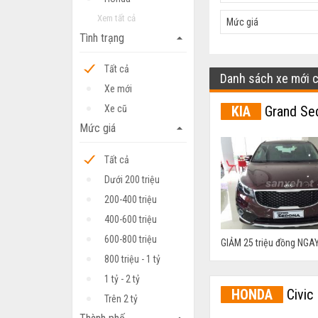
Xem tất cả
Mức giá
Tình trạng
arrow_drop_up
Tất cả
Danh sách xe mới 
Xe mới
KIA
Grand Se
Xe cũ
Mức giá
arrow_drop_up
Tất cả
Dưới 200 triệu
200-400 triệu
400-600 triệu
600-800 triệu
GIẢM 25 triệu đồng NGAY
800 triệu - 1 tỷ
1 tỷ - 2 tỷ
HONDA
Civic
Trên 2 tỷ