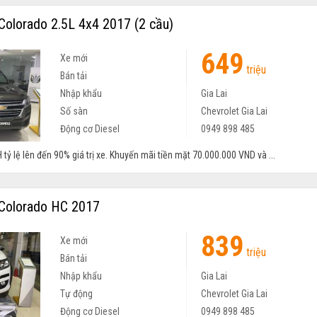
Colorado 2.5L 4x4 2017 (2 cầu)
649
Xe mới
triệu
Bán tải
Nhập khẩu
Gia Lai
Số sàn
Chevrolet Gia Lai
Động cơ Diesel
0949 898 485
 tỷ lệ lên đến 90% giá trị xe. Khuyến mãi tiền mặt 70.000.000 VND và ...
Colorado HC 2017
839
Xe mới
triệu
Bán tải
Nhập khẩu
Gia Lai
Tự động
Chevrolet Gia Lai
Động cơ Diesel
0949 898 485