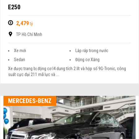
E250
2,479
tỷ
TP Hồ Chí Minh
Xe mới
Lắp ráp trong nước
Sedan
Động cơ Xăng
Xe được trang bị động cơ I4 dung tích 2 lít và hộp số 9G-Tronic, công
suất cực đại 211 mã lực và ...
MERCEDES-BENZ