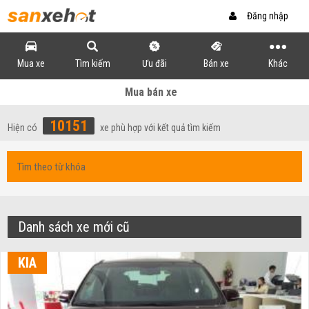
Đăng nhập
Mua xe
Tìm kiếm
Ưu đãi
Bán xe
Khác
Mua bán xe
10151
Hiện có
xe phù hợp với kết quả tìm kiếm
Danh sách xe mới cũ
KIA