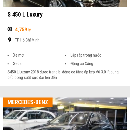
S 450 L Luxury
4,759
tỷ
TP Hồ Chí Minh
Xe mới
Lắp ráp trong nước
Sedan
Động cơ Xăng
S450 L Luxury 2018 được trang bị động cơ tăng áp kép V6 3.0 lít cung
cấp công suất cực đại lên đến ...
MERCEDES-BENZ