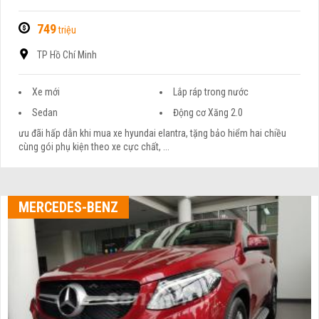
749
triệu
TP Hồ Chí Minh
Xe mới
Lắp ráp trong nước
Sedan
Động cơ Xăng 2.0
ưu đãi hấp dẫn khi mua xe hyundai elantra, tặng bảo hiểm hai chiều
cùng gói phụ kiện theo xe cực chất, ...
MERCEDES-BENZ