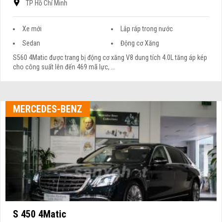
TP Hồ Chí Minh
Xe mới
Lắp ráp trong nước
Sedan
Động cơ Xăng
S560 4Matic được trang bị động cơ xăng V8 dung tích 4.0L tăng áp kép
cho công suất lên đến 469 mã lực, ...
MERCEDES-BENZ
S 450 4Matic