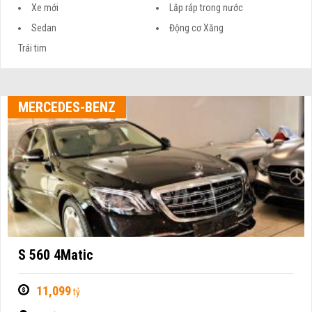
Xe mới
Lắp ráp trong nước
Sedan
Động cơ Xăng
Trái tim
MERCEDES-BENZ
S 560 4Matic
11,099
tỷ