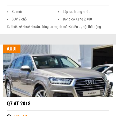
Xe mới
Lắp ráp trong nước
SUV 7 chỗ
Động cơ Xăng 2.488
Xe thiết kế khoẻ khoắn, động cơ mạnh mẽ và bền bỉ, nội thất rộng
AUDI
Q7 AT 2018