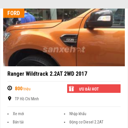
FORD
Ranger Wildtrack 2.2AT 2WD 2017
800
triệu
ƯU ĐÃI HOT
TP Hồ Chí Minh
Xe mới
Nhập khẩu
Bán tải
Động cơ Diesel 2.2AT