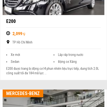
E200
2,099
tỷ
TP Hồ Chí Minh
Xe mới
Lắp ráp trong nước
Sedan
Động cơ Xăng
E200 được trang bị động cơ I4 phun nhiên liệu trực tiếp, dung tích 2.0L
công suất tối đa 184 mã lực ...
MERCEDES-BENZ