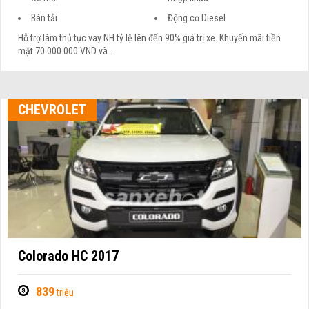
Bán tải
Động cơ Diesel
Hỗ trợ làm thủ tục vay NH tỷ lệ lên đến 90% giá trị xe. Khuyến mãi tiền
mặt 70.000.000 VND và ...
CHEVROLET
Colorado HC 2017
839
triệu