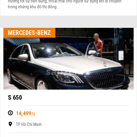
Hướng tới sự tiện dụng, thoải mái cho người sử dụng khi di chuyển
trong những khu đô thị đông ...
MERCEDES-BENZ
S 650
14,499
tỷ
TP Hồ Chí Minh