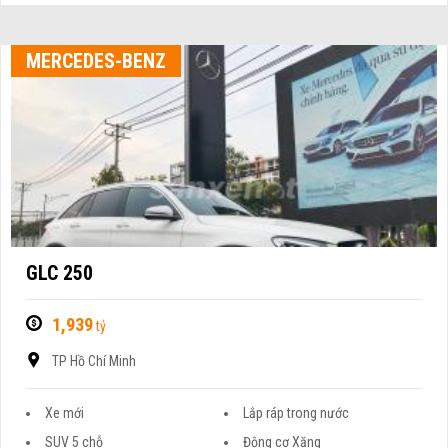
MERCEDES-BENZ
GLC 250
1,939
tỷ
TP Hồ Chí Minh
Xe mới
Lắp ráp trong nước
SUV 5 chỗ
Động cơ Xăng