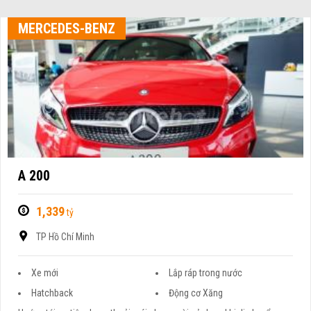
MERCEDES-BENZ
A 200
1,339
tỷ
TP Hồ Chí Minh
Xe mới
Lắp ráp trong nước
Hatchback
Động cơ Xăng