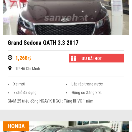
Grand Sedona GATH 3.3 2017
1,268
tỷ
ƯU ĐÃI HOT
TP Hồ Chí Minh
Xe mới
Lắp ráp trong nước
7 chỗ đa dụng
Động cơ Xăng 3.3L
GIẢM 25 triệu đồng NGAY KHI GỌI : Tặng BHVC 1 năm
HONDA