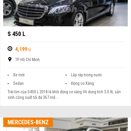
S 450 L
4,199
tỷ
TP Hồ Chí Minh
Xe mới
Lắp ráp trong nước
Sedan
Động cơ Xăng
Trái tim của S450 L 2018 là khối động cơ xăng V6 dung tích 3.0 lít, sản
sinh công suất tối đa 367 mã ...
MERCEDES-BENZ