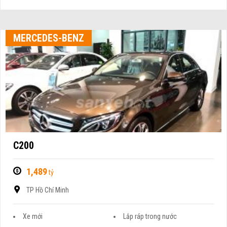
MERCEDES-BENZ
C200
1,489
tỷ
TP Hồ Chí Minh
Xe mới
Lắp ráp trong nước