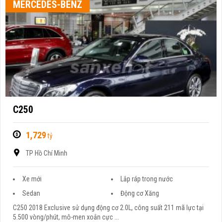
MERCEDES-BENZ
C250
1,729
tỷ
TP Hồ Chí Minh
Xe mới
Lắp ráp trong nước
Sedan
Động cơ Xăng
C250 2018 Exclusive sử dụng động cơ 2.0L, công suất 211 mã lực tại
5.500 vòng/phút, mô-men xoắn cực ...