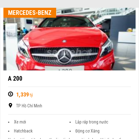
MERCEDES-BENZ
A 200
1,339
tỷ
TP Hồ Chí Minh
Xe mới
Lắp ráp trong nước
Hatchback
Động cơ Xăng