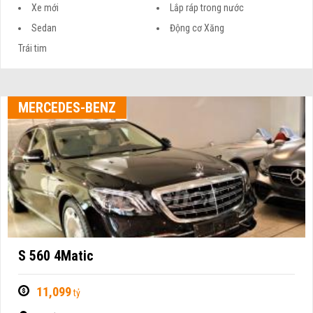
Xe mới
Lắp ráp trong nước
Sedan
Động cơ Xăng
Trái tim
MERCEDES-BENZ
S 560 4Matic
11,099
tỷ