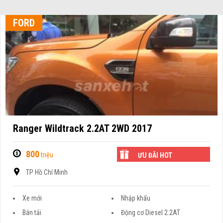
FORD
Ranger Wildtrack 2.2AT 2WD 2017
800
triệu
ƯU ĐÃI HOT
TP Hồ Chí Minh
Xe mới
Nhập khẩu
Bán tải
Động cơ Diesel 2.2AT