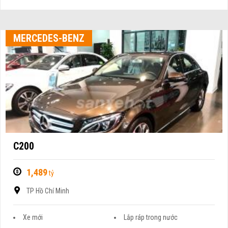
MERCEDES-BENZ
C200
1,489
tỷ
TP Hồ Chí Minh
Xe mới
Lắp ráp trong nước