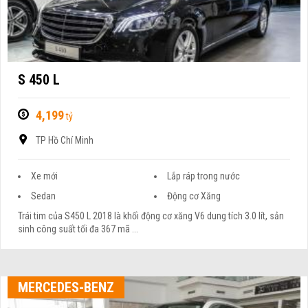
S 450 L
4,199
tỷ
TP Hồ Chí Minh
Xe mới
Lắp ráp trong nước
Sedan
Động cơ Xăng
Trái tim của S450 L 2018 là khối động cơ xăng V6 dung tích 3.0 lít, sản
sinh công suất tối đa 367 mã ...
MERCEDES-BENZ