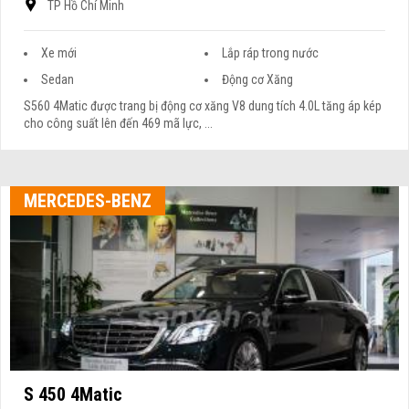
TP Hồ Chí Minh
Xe mới
Lắp ráp trong nước
Sedan
Động cơ Xăng
S560 4Matic được trang bị động cơ xăng V8 dung tích 4.0L tăng áp kép
cho công suất lên đến 469 mã lực, ...
MERCEDES-BENZ
S 450 4Matic