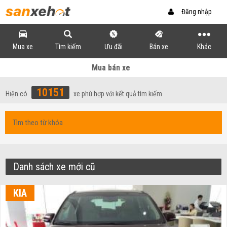
Đăng nhập
Mua xe
Tìm kiếm
Ưu đãi
Bán xe
Khác
Mua bán xe
10151
Hiện có
xe phù hợp với kết quả tìm kiếm
Danh sách xe mới cũ
KIA