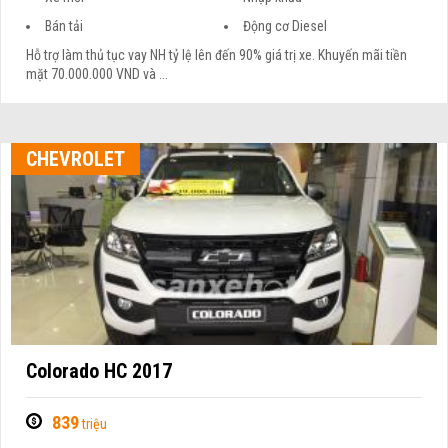
Bán tải
Động cơ Diesel
Hỗ trợ làm thủ tục vay NH tỷ lệ lên đến 90% giá trị xe. Khuyến mãi tiền
mặt 70.000.000 VND và ...
CHEVROLET
Colorado HC 2017
839
triệu