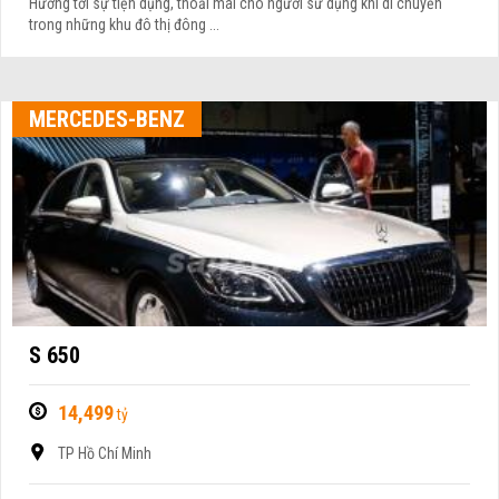
Hướng tới sự tiện dụng, thoải mái cho người sử dụng khi di chuyển
trong những khu đô thị đông ...
MERCEDES-BENZ
S 650
14,499
tỷ
TP Hồ Chí Minh