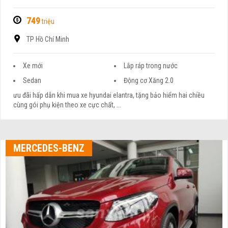
749
triệu
TP Hồ Chí Minh
Xe mới
Lắp ráp trong nước
Sedan
Động cơ Xăng 2.0
ưu đãi hấp dẫn khi mua xe hyundai elantra, tặng bảo hiểm hai chiều
cùng gói phụ kiện theo xe cực chất, ...
MERCEDES-BENZ