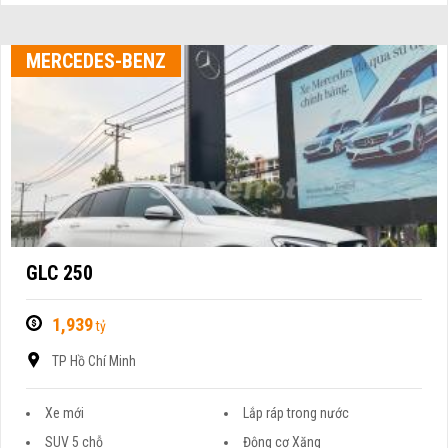
MERCEDES-BENZ
GLC 250
1,939
tỷ
TP Hồ Chí Minh
Xe mới
Lắp ráp trong nước
SUV 5 chỗ
Động cơ Xăng