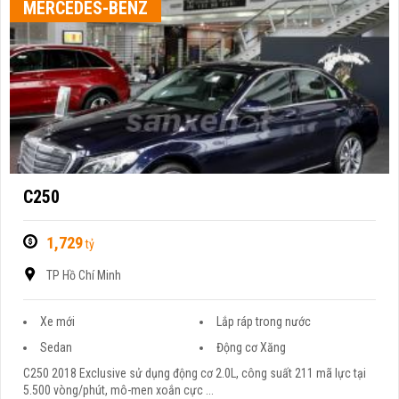
MERCEDES-BENZ
C250
1,729
tỷ
TP Hồ Chí Minh
Xe mới
Lắp ráp trong nước
Sedan
Động cơ Xăng
C250 2018 Exclusive sử dụng động cơ 2.0L, công suất 211 mã lực tại
5.500 vòng/phút, mô-men xoắn cực ...