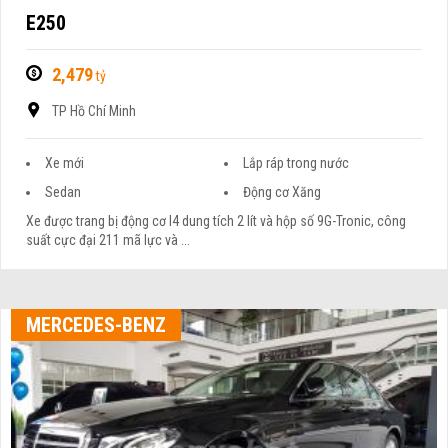
E250
2,479
tỷ
TP Hồ Chí Minh
Xe mới
Lắp ráp trong nước
Sedan
Động cơ Xăng
Xe được trang bị động cơ I4 dung tích 2 lít và hộp số 9G-Tronic, công
suất cực đại 211 mã lực và ...
MERCEDES-BENZ