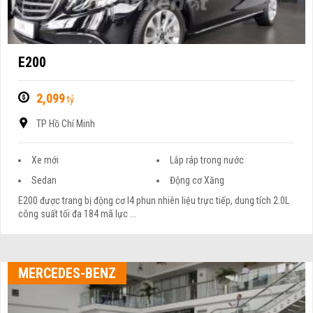
E200
2,099
tỷ
TP Hồ Chí Minh
Xe mới
Lắp ráp trong nước
Sedan
Động cơ Xăng
E200 được trang bị động cơ I4 phun nhiên liệu trực tiếp, dung tích 2.0L
công suất tối đa 184 mã lực ...
MERCEDES-BENZ