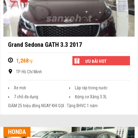
Grand Sedona GATH 3.3 2017
1,268
tỷ
ƯU ĐÃI HOT
TP Hồ Chí Minh
Xe mới
Lắp ráp trong nước
7 chỗ đa dụng
Động cơ Xăng 3.3L
GIẢM 25 triệu đồng NGAY KHI GỌI : Tặng BHVC 1 năm
HONDA