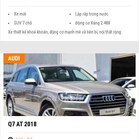
Xe mới
Lắp ráp trong nước
SUV 7 chỗ
Động cơ Xăng 2.488
Xe thiết kế khoẻ khoắn, động cơ mạnh mẽ và bền bỉ, nội thất rộng
AUDI
Q7 AT 2018