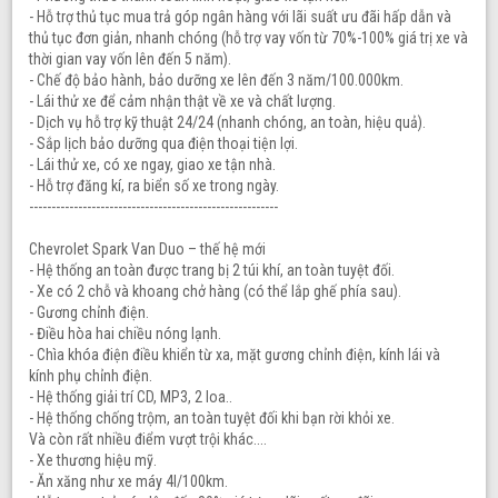
- Hỗ trợ thủ tục mua trả góp ngân hàng với lãi suất ưu đãi hấp dẫn và
thủ tục đơn giản, nhanh chóng (hỗ trợ vay vốn từ 70%-100% giá trị xe và
thời gian vay vốn lên đến 5 năm).
- Chế độ bảo hành, bảo dưỡng xe lên đến 3 năm/100.000km.
- Lái thử xe để cảm nhận thật về xe và chất lượng.
- Dịch vụ hỗ trợ kỹ thuật 24/24 (nhanh chóng, an toàn, hiệu quả).
- Sắp lịch bảo dưỡng qua điện thoại tiện lợi.
- Lái thử xe, có xe ngay, giao xe tận nhà.
- Hỗ trợ đăng kí, ra biển số xe trong ngày.
--------------------------------------------------------
Chevrolet Spark Van Duo – thế hệ mới
- Hệ thống an toàn được trang bị 2 túi khí, an toàn tuyệt đối.
- Xe có 2 chỗ và khoang chở hàng (có thể lắp ghế phía sau).
- Gương chỉnh điện.
- Điều hòa hai chiều nóng lạnh.
- Chìa khóa điện điều khiển từ xa, mặt gương chỉnh điện, kính lái và
kính phụ chỉnh điện.
- Hệ thống giải trí CD, MP3, 2 loa..
- Hệ thống chống trộm, an toàn tuyệt đối khi bạn rời khỏi xe.
Và còn rất nhiều điểm vượt trội khác....
- Xe thương hiệu mỹ.
- Ăn xăng như xe máy 4l/100km.