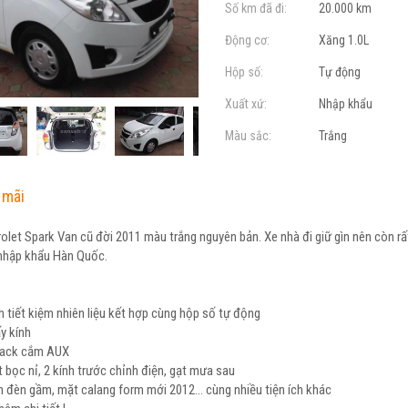
Số km đã đi:
20.000 km
Động cơ:
Xăng 1.0L
Hộp số:
Tự động
Xuất xứ:
Nhập khẩu
Màu sắc:
Trắng
 mãi
olet Spark Van cũ đời 2011 màu trắng nguyên bản. Xe nhà đi giữ gìn nên còn rấ
 nhập khẩu Hàn Quốc.
h tiết kiệm nhiên liệu kết hợp cùng hộp số tự động
ấy kính
jack cắm AUX
hất bọc nỉ, 2 kính trước chỉnh điện, gạt mưa sau
m đèn gầm, mặt calang form mới 2012... cùng nhiều tiện ích khác