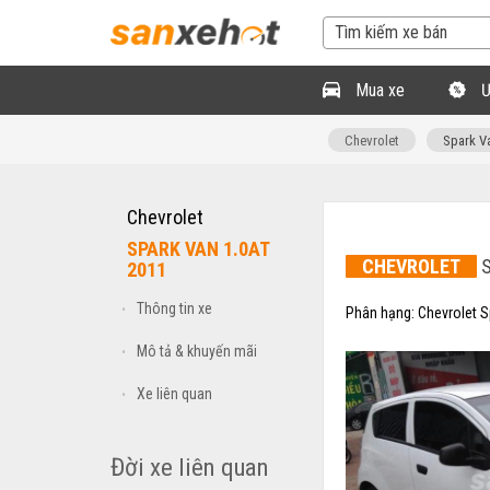
Mua xe
Ư
Chevrolet
Spark V
Chevrolet
SPARK VAN 1.0AT
CHEVROLET
S
2011
Thông tin xe
•
Phân hạng:
Chevrolet 
Mô tả & khuyến mãi
•
Xe liên quan
•
Đời xe liên quan