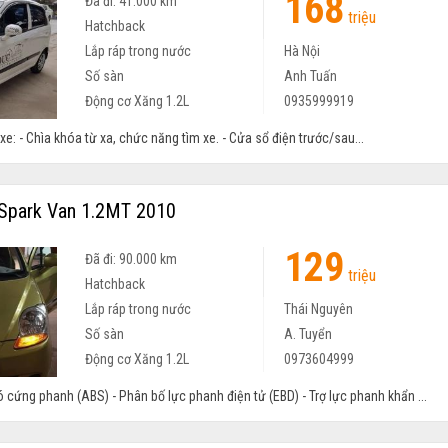
168
Đã đi: 41.000 km
triệu
Hatchback
Lắp ráp trong nước
Hà Nội
Số sàn
Anh Tuấn
Động cơ Xăng 1.2L
0935999919
xe: - Chìa khóa từ xa, chức năng tìm xe. - Cửa sổ điện trước/sau...
Spark Van 1.2MT 2010
129
Đã đi: 90.000 km
triệu
Hatchback
Lắp ráp trong nước
Thái Nguyên
Số sàn
A. Tuyển
Động cơ Xăng 1.2L
0973604999
cứng phanh (ABS) - Phân bố lực phanh điện tử (EBD) - Trợ lực phanh khẩn ...