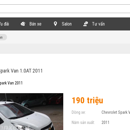
u đãi
Bán xe
Salon
Tư vấn
an
park Van 1.0AT 2011
Spark Van 2011
190 triệu
Dòng xe:
Chevrolet Spark 
Năm sản xuất:
2011