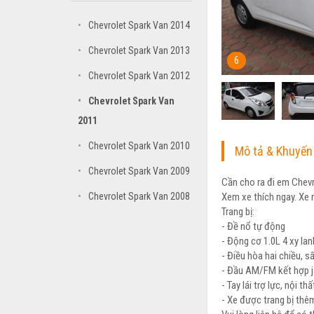
•
Chevrolet Spark Van 2014
•
Chevrolet Spark Van 2013
6
•
Chevrolet Spark Van 2012
•
Chevrolet Spark Van
2011
•
Chevrolet Spark Van 2010
Mô tả & Khuyến
•
Chevrolet Spark Van 2009
Cần cho ra đi em Chevr
Xem xe thích ngay. Xe
•
Chevrolet Spark Van 2008
Trang bị:
- Đề nổ tự động
- Động cơ 1.0L 4 xy lan
- Điều hòa hai chiều, s
- Đầu AM/FM kết hợp 
- Tay lái trợ lực, nội t
- Xe được trang bị thê