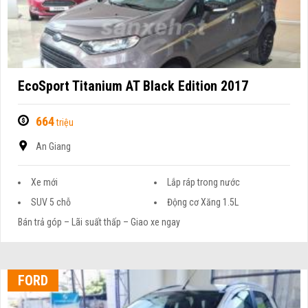
EcoSport Titanium AT Black Edition 2017
664
triệu
An Giang
Xe mới
Lắp ráp trong nước
SUV 5 chỗ
Động cơ Xăng 1.5L
Bán trả góp – Lãi suất thấp – Giao xe ngay
FORD