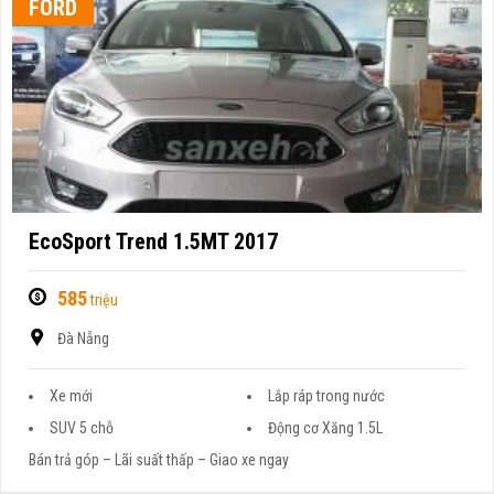
FORD
EcoSport Trend 1.5MT 2017
585
triệu
Đà Nẵng
Xe mới
Lắp ráp trong nước
SUV 5 chỗ
Động cơ Xăng 1.5L
Bán trả góp – Lãi suất thấp – Giao xe ngay