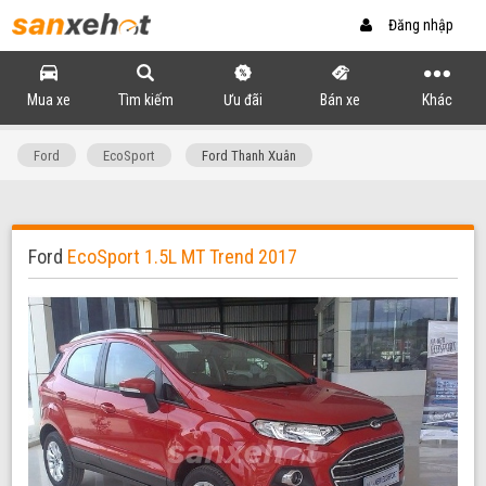
Đăng nhập
Mua xe
Tìm kiếm
Ưu đãi
Bán xe
Khác
Ford
EcoSport
Ford Thanh Xuân
Ford
EcoSport 1.5L MT Trend 2017