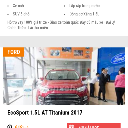
Xe mới
Lắp ráp trong nước
SUV 5 chỗ
Động cơ Xăng 1.5L
Hỗ trợ vay 100% giá trị xe - Giao xe toàn quốc Đầy đủ màu xe · Đại Lý
Chính Thức · Lái thử miễn ...
FORD
EcoSport 1.5L AT Titanium 2017
618
triệu
ƯU ĐÃI HOT