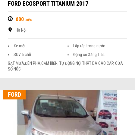
FORD ECOSPORT TITANIUM 2017
600
triệu
Hà Nội
Xe mới
Lắp ráp trong nước
SUV 5 chỗ
Động cơ Xăng 1.5L
GẠT MƯA,ĐÈN PHA,CẢM BIẾN, TỰ ĐỘNG,NỘI THẤT DA CAO CẤP, CỬA
SỐ NÓC
FORD