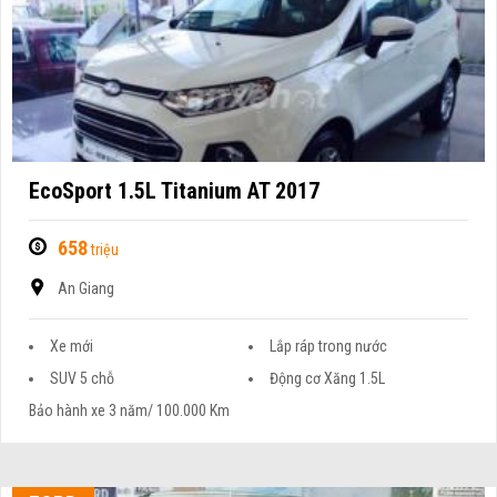
EcoSport 1.5L Titanium AT 2017
658
triệu
An Giang
Xe mới
Lắp ráp trong nước
SUV 5 chỗ
Động cơ Xăng 1.5L
Bảo hành xe 3 năm/ 100.000 Km