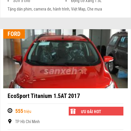
SUV 5 chỗ
Động cơ Xăng 1.5L
Tặng dán phim, camera de, hành trình, Việt Map, Che mưa
FORD
EcoSport Titanium 1.5AT 2017
555
triệu
ƯU ĐÃI HOT
TP Hồ Chí Minh