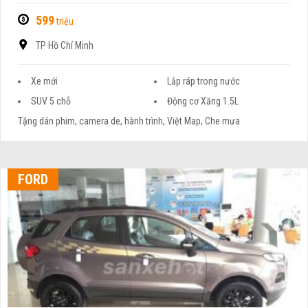
599
triệu
TP Hồ Chí Minh
Xe mới
Lắp ráp trong nước
SUV 5 chỗ
Động cơ Xăng 1.5L
Tặng dán phim, camera de, hành trình, Việt Map, Che mưa
FORD