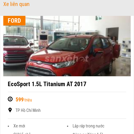
Xe liên quan
FORD
EcoSport 1.5L Titanium AT 2017
599
triệu
TP Hồ Chí Minh
Xe mới
Lắp ráp trong nước