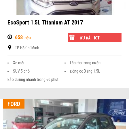
EcoSport 1.5L Titanium AT 2017
658
triệu
ƯU ĐÃI HOT
TP Hồ Chí Minh
Xe mới
Lắp ráp trong nước
SUV 5 chỗ
Động cơ Xăng 1.5L
Bảo dưỡng nhanh trong 60 phút
FORD