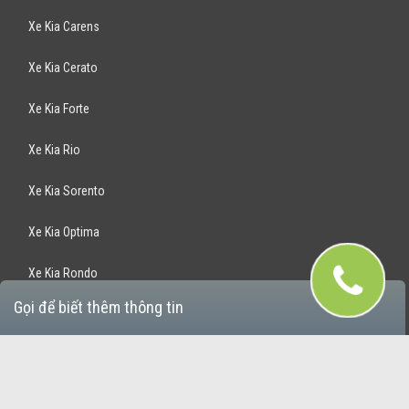
Xe Kia Carens
Xe Kia Cerato
Xe Kia Forte
Xe Kia Rio
Xe Kia Sorento
Xe Kia Optima
Xe Kia Rondo
Gọi để biết thêm thông tin
Xe Kia Sportage
Bán Xe Hyundai
Xe Hyundai Santafe