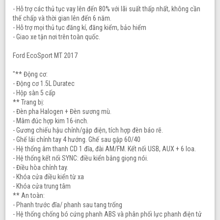
- Hỗ trợ các thủ tục vay lên đến 80% với lãi suất thấp nhất, không cần
thế chấp và thời gian lên đến 6 năm.
- Hỗ trợ mọi thủ tục đăng kí, đăng kiểm, bảo hiểm
- Giao xe tận nơi trên toàn quốc.
Ford EcoSport MT 2017
"** Động cơ:
- Động cơ 1.5L Duratec
- Hộp sàn 5 cấp
** Trang bị:
- Đèn pha Halogen + Đèn sương mù.
- Mâm đúc hợp kim 16-inch.
- Gương chiếu hậu chỉnh/gập điện, tích hợp đèn báo rẽ.
- Ghế lái chỉnh tay 4 hướng. Ghế sau gập 60/40
- Hệ thống âm thanh CD 1 đĩa, đài AM/FM. Kết nối USB, AUX + 6 loa.
- Hệ thống kết nối SYNC: điều kiển bằng giọng nói.
- Điều hòa chỉnh tay.
- Khóa cửa điều kiển từ xa
- Khóa cửa trung tâm
** An toàn:
- Phanh trước đĩa/ phanh sau tang trống
- Hệ thống chống bó cứng phanh ABS và phân phối lực phanh điện tử