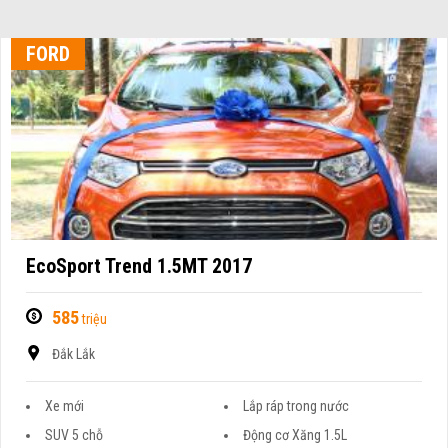
FORD
EcoSport Trend 1.5MT 2017
585
triệu
Đắk Lắk
Xe mới
Lắp ráp trong nước
SUV 5 chỗ
Động cơ Xăng 1.5L