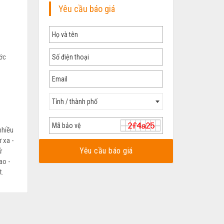
Yêu cầu báo giá
ước
Tỉnh / thành phố
nhiều
 xa -
Yêu cầu báo giá
ử
ao -
t.