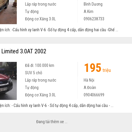
Lắp ráp trong nước
Bình Dương
Tự động
A.Kim
Động cơ Xăng 3.0L
0906238733
ện ích: -Cấu hình xy lanh V-6 -Số tự động 4 cấp, dẫn động hai cầu -Ghế ...
Limited 3.0AT 2002
195
Đã đi: 100.000 km
triệu
SUV 5 chỗ
Lắp ráp trong nước
Hà Nội
Tự động
A.Đoàn
Động cơ Xăng 3.0L
0904066699
ện ích: - Cấu hình xy lanh V-6 - Số tự động 4 cấp, dẫn động hai cầu - ...
 3.0AT 2001