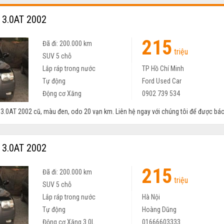
 3.0AT 2002
215
Đã đi: 200.000 km
triệu
SUV 5 chỗ
Lắp ráp trong nước
TP Hồ Chí Minh
Tự động
Ford Used Car
Động cơ Xăng
0902 739 534
3.0AT 2002 cũ, màu đen, odo 20 vạn km. Liên hệ ngay với chúng tôi để được báo g
 3.0AT 2002
215
Đã đi: 200.000 km
triệu
SUV 5 chỗ
Lắp ráp trong nước
Hà Nội
Tự động
Hoàng Dũng
Động cơ Xăng 3.0L
01666603333