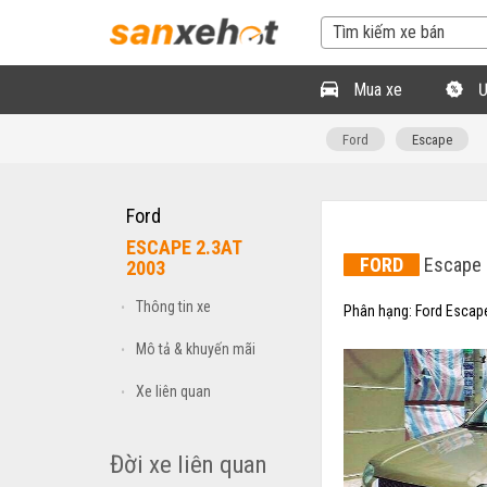
Mua xe
Ư
Ford
Escape
Ford
ESCAPE 2.3AT
FORD
Escape 
2003
Thông tin xe
•
Phân hạng:
Ford Escap
Mô tả & khuyến mãi
•
Xe liên quan
•
Đời xe liên quan