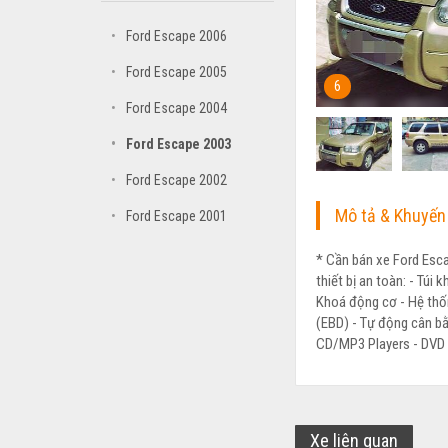
•
Ford Escape 2006
•
Ford Escape 2005
6
•
Ford Escape 2004
•
Ford Escape 2003
•
Ford Escape 2002
Mô tả & Khuyến
•
Ford Escape 2001
* Cần bán xe Ford Esca
thiết bị an toàn: - Túi
Khoá động cơ - Hệ thố
(EBD) - Tự động cân bằn
CD/MP3 Pla
yers - DVD
Xe liên quan