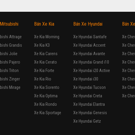
235
triệu
TP Hồ Chí Minh
A.Luận
0917805878
ện ích - Cấu hình xy lanh V-6 - Số tự động 4 cấp, dẫn động hai cầu - Hệ ...
 V6 3.0AT 2004
210
triệu
TP Hồ Chí Minh
A.Vinh
01268363678
ện ích - Cấu hình xy lanh V-6 - Số tự động 4 cấp, dẫn động hai cầu - Hệ ...