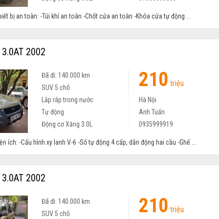
iết bị an toàn: -Túi khí an toàn -Chốt cửa an toàn -Khóa cửa tự động ...
 3.0AT 2002
210
Đã đi: 140.000 km
triệu
SUV 5 chỗ
Lắp ráp trong nước
Hà Nội
Tự động
Anh Tuấn
Động cơ Xăng 3.0L
0935999919
ện ích: -Cấu hình xy lanh V-6 -Số tự động 4 cấp, dẫn động hai cầu -Ghế ...
 3.0AT 2002
210
Đã đi: 140.000 km
triệu
SUV 5 chỗ