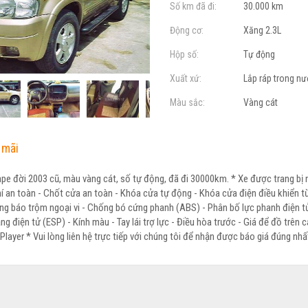
Số km đã đi:
30.000 km
Động cơ:
Xăng 2.3L
Hộp số:
Tự động
Xuất xứ:
Lắp ráp trong n
Màu sắc:
Vàng cát
 mãi
pe đời 2003 cũ, màu vàng cát, số tự động, đã đi 30000km. * Xe được trang bị 
 khí an toàn - Chốt cửa an toàn - Khóa cửa tự động - Khóa cửa điện điều khiển từ
ng báo trộm ngoại vi - Chống bó cứng phanh (ABS) - Phân bố lực phanh điện t
g điện tử (ESP) - Kính màu - Tay lái trợ lực - Điều hòa trước - Giá để đồ trên c
 Pla
yer * Vui lòng liên hệ trực tiếp với chúng tôi để nhận được báo giá đúng nhấ