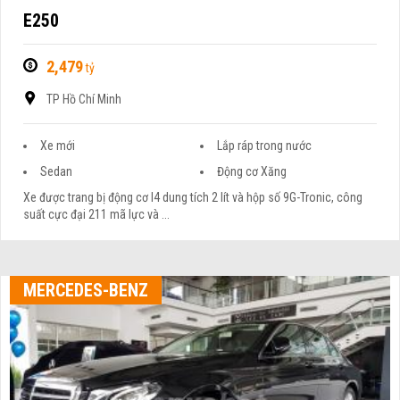
E250
2,479
tỷ
TP Hồ Chí Minh
Xe mới
Lắp ráp trong nước
Sedan
Động cơ Xăng
Xe được trang bị động cơ I4 dung tích 2 lít và hộp số 9G-Tronic, công
suất cực đại 211 mã lực và ...
MERCEDES-BENZ