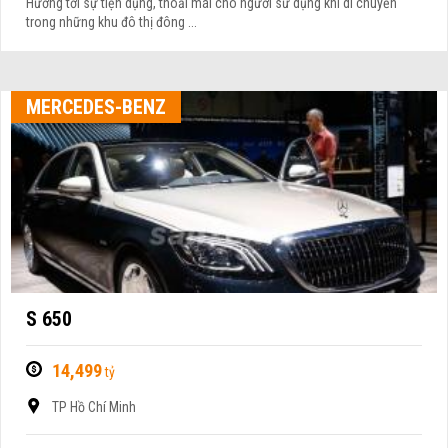
Hướng tới sự tiện dụng, thoải mái cho người sử dụng khi di chuyển
trong những khu đô thị đông ...
MERCEDES-BENZ
S 650
14,499
tỷ
TP Hồ Chí Minh