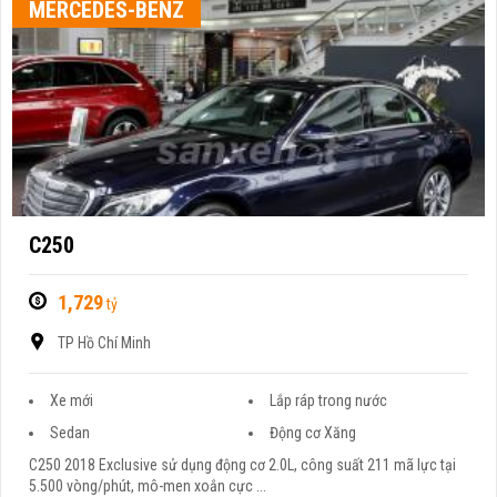
MERCEDES-BENZ
C250
1,729
tỷ
TP Hồ Chí Minh
Xe mới
Lắp ráp trong nước
Sedan
Động cơ Xăng
C250 2018 Exclusive sử dụng động cơ 2.0L, công suất 211 mã lực tại
5.500 vòng/phút, mô-men xoắn cực ...