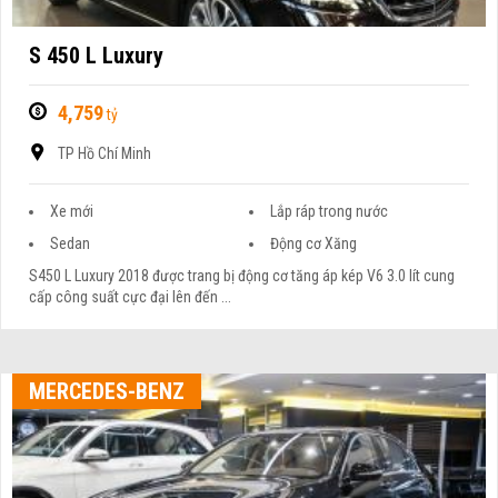
S 450 L Luxury
4,759
tỷ
TP Hồ Chí Minh
Xe mới
Lắp ráp trong nước
Sedan
Động cơ Xăng
S450 L Luxury 2018 được trang bị động cơ tăng áp kép V6 3.0 lít cung
cấp công suất cực đại lên đến ...
MERCEDES-BENZ