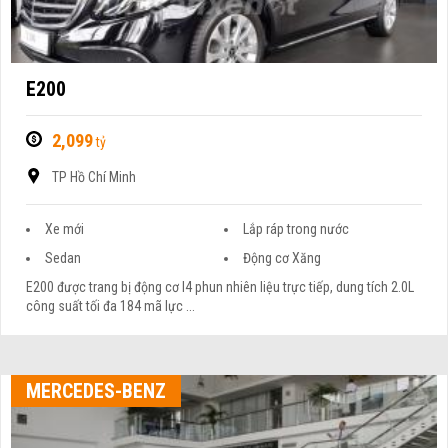
E200
2,099
tỷ
TP Hồ Chí Minh
Xe mới
Lắp ráp trong nước
Sedan
Động cơ Xăng
E200 được trang bị động cơ I4 phun nhiên liệu trực tiếp, dung tích 2.0L
công suất tối đa 184 mã lực ...
MERCEDES-BENZ