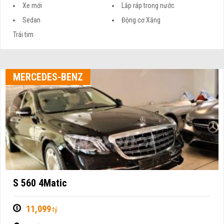
Xe mới
Lắp ráp trong nước
Sedan
Động cơ Xăng
Trái tim
MERCEDES-BENZ
S 560 4Matic
11,099
tỷ