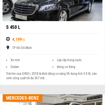
S 450 L
4,199
tỷ
TP Hồ Chí Minh
Xe mới
Lắp ráp trong nước
Sedan
Động cơ Xăng
Trái tim của S450 L 2018 là khối động cơ xăng V6 dung tích 3.0 lít, sản
sinh công suất tối đa 367 mã ...
MERCEDES-BENZ