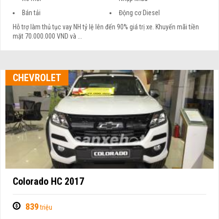
Bán tải
Động cơ Diesel
Hỗ trợ làm thủ tục vay NH tỷ lệ lên đến 90% giá trị xe. Khuyến mãi tiền
mặt 70.000.000 VND và ...
CHEVROLET
Colorado HC 2017
839
triệu