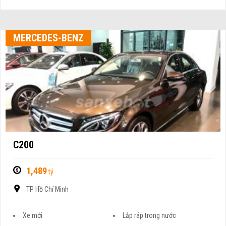
MERCEDES-BENZ
C200
1,489
tỷ
TP Hồ Chí Minh
Xe mới
Lắp ráp trong nước