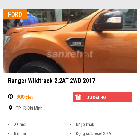
FORD
Ranger Wildtrack 2.2AT 2WD 2017
800
triệu
ƯU ĐÃI HOT
TP Hồ Chí Minh
Xe mới
Nhập khẩu
Bán tải
Động cơ Diesel 2.2AT