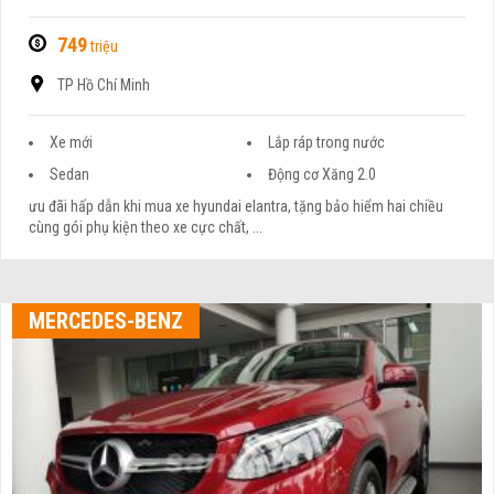
749
triệu
TP Hồ Chí Minh
Xe mới
Lắp ráp trong nước
Sedan
Động cơ Xăng 2.0
ưu đãi hấp dẫn khi mua xe hyundai elantra, tặng bảo hiểm hai chiều
cùng gói phụ kiện theo xe cực chất, ...
MERCEDES-BENZ