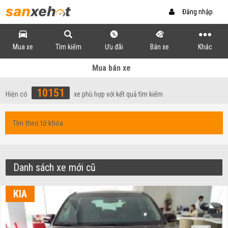
Đăng nhập
Mua xe
Tìm kiếm
Ưu đãi
Bán xe
Khác
Mua bán xe
10151
Hiện có
xe phù hợp với kết quả tìm kiếm
Danh sách xe mới cũ
KIA