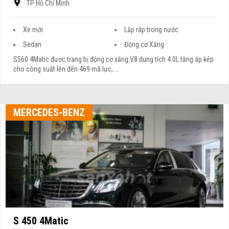
TP Hồ Chí Minh
Xe mới
Lắp ráp trong nước
Sedan
Động cơ Xăng
S560 4Matic được trang bị động cơ xăng V8 dung tích 4.0L tăng áp kép
cho công suất lên đến 469 mã lực, ...
MERCEDES-BENZ
S 450 4Matic