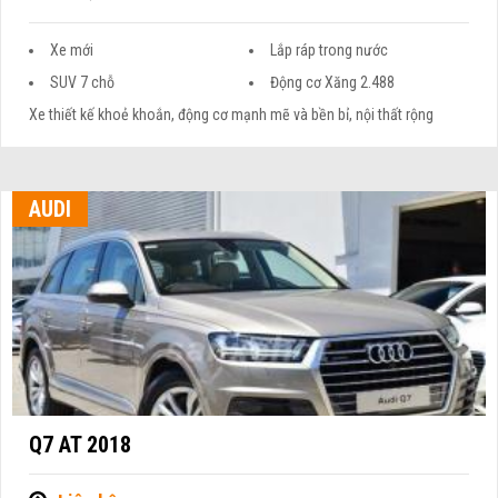
Xe mới
Lắp ráp trong nước
SUV 7 chỗ
Động cơ Xăng 2.488
Xe thiết kế khoẻ khoắn, động cơ mạnh mẽ và bền bỉ, nội thất rộng
AUDI
Q7 AT 2018