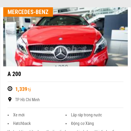
MERCEDES-BENZ
A 200
1,339
tỷ
TP Hồ Chí Minh
Xe mới
Lắp ráp trong nước
Hatchback
Động cơ Xăng