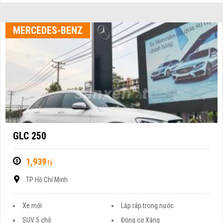
MERCEDES-BENZ
GLC 250
1,939
tỷ
TP Hồ Chí Minh
Xe mới
Lắp ráp trong nước
SUV 5 chỗ
Động cơ Xăng