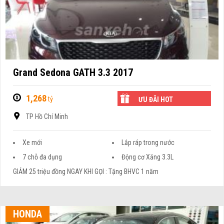
Grand Sedona GATH 3.3 2017
1,268
tỷ
ƯU ĐÃI HOT
TP Hồ Chí Minh
Xe mới
Lắp ráp trong nước
7 chỗ đa dụng
Động cơ Xăng 3.3L
GIẢM 25 triệu đồng NGAY KHI GỌI : Tặng BHVC 1 năm
HONDA