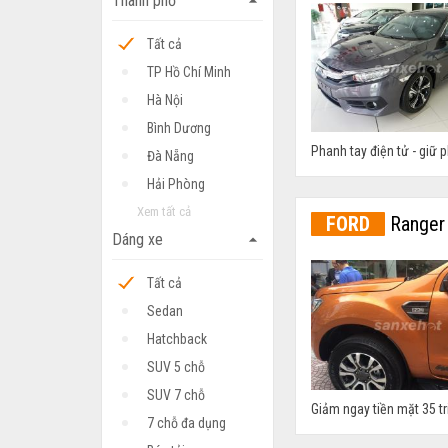
Thành phố
arrow_drop_up
Tất cả
TP Hồ Chí Minh
Hà Nội
Bình Dương
Phanh tay điện tử - giữ p
Đà Nẵng
Hải Phòng
Xem tất cả
FORD
Ranger 
Dáng xe
arrow_drop_up
Tất cả
Sedan
Hatchback
SUV 5 chỗ
SUV 7 chỗ
Giảm ngay tiền mặt 35 t
7 chỗ đa dụng