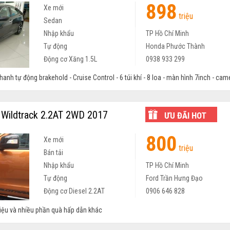
898
Xe mới
triệu
Sedan
Nhập khẩu
TP Hồ Chí Minh
Tự động
Honda Phước Thành
Động cơ Xăng 1.5L
0938 933 299
hanh tự động brakehold - Cruise Control - 6 túi khí - 8 loa - màn hình 7inch - camer
Wildtrack 2.2AT 2WD 2017
ƯU ĐÃI HOT
800
Xe mới
triệu
Bán tải
Nhập khẩu
TP Hồ Chí Minh
Tự động
Ford Trần Hưng Đạo
Động cơ Diesel 2.2AT
0906 646 828
riệu và nhiều phần quà hấp dẫn khác