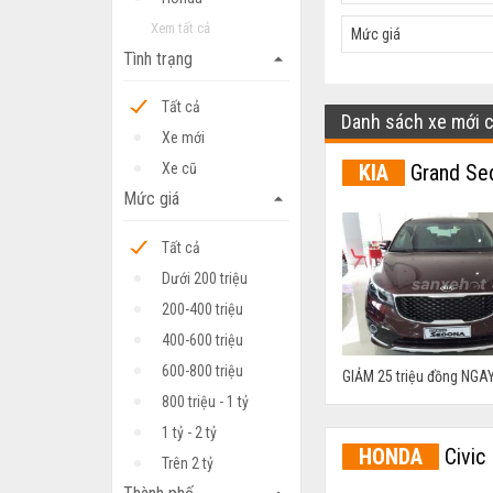
Xem tất cả
Mức giá
Tình trạng
arrow_drop_up
Tất cả
Danh sách xe mới 
Xe mới
KIA
Grand Se
Xe cũ
Mức giá
arrow_drop_up
Tất cả
Dưới 200 triệu
200-400 triệu
400-600 triệu
600-800 triệu
GIẢM 25 triệu đồng NGAY
800 triệu - 1 tỷ
1 tỷ - 2 tỷ
HONDA
Civic
Trên 2 tỷ