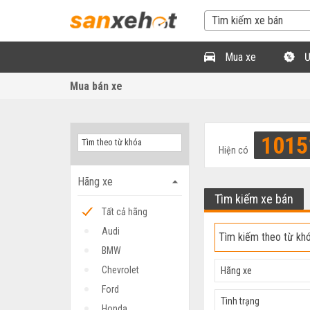
Mua xe
Ư
Mua bán xe
1015
Hiện có
Hãng xe
arrow_drop_up
Tìm kiếm xe bán
Tất cả hãng
Audi
BMW
Chevrolet
Hãng xe
Ford
Tình trạng
Honda