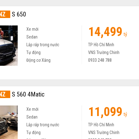
NZ
S 650
14,499
Xe mới
tỷ
Sedan
Lắp ráp trong nước
TP Hồ Chí Minh
Tự động
VNS Trường Chinh
Động cơ Xăng
0933 248 788
NZ
S 560 4Matic
11,099
Xe mới
tỷ
Sedan
Lắp ráp trong nước
TP Hồ Chí Minh
Tự động
VNS Trường Chinh