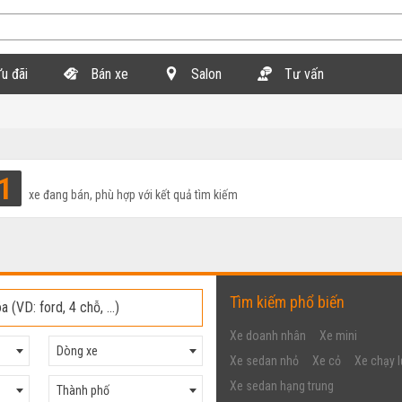
u đãi
Bán xe
Salon
Tư vấn
1
xe đang bán, phù hợp với kết quả tìm kiếm
Tìm kiếm phổ biến
Xe doanh nhân
Xe mini
Dòng xe
Xe sedan nhỏ
Xe cỏ
Xe chạy l
Xe sedan hạng trung
Thành phố