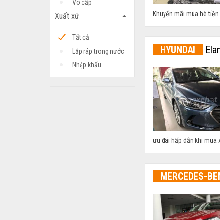
Vô cấp
Khuyến mãi mùa hè tiền m
Xuất xứ
arrow_drop_up
Tất cả
HYUNDAI
Elan
Lắp ráp trong nước
Nhập khẩu
ưu đãi hấp dẫn khi mua x
MERCEDES-BE