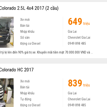
Colorado 2.5L 4x4 2017 (2 cầu)
649
Xe mới
triệu
Bán tải
Nhập khẩu
Gia Lai
Số sàn
Chevrolet Gia Lai
Động cơ Diesel
0949 898 485
 tỷ lệ lên đến 90% giá trị xe. Khuyến mãi tiền mặt 70.000.000 VND và ...
Colorado HC 2017
839
Xe mới
triệu
Bán tải
Nhập khẩu
Gia Lai
Tự động
Chevrolet Gia Lai
Động cơ Diesel
0949 898 485