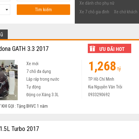
Xe dành cho phụ nữ
Tìm kiếm
Xe 7 chỗ gia đình
Xe chở khách
cũ
dona GATH 3.3 2017
ƯU ĐÃI HOT
1,268
Xe mới
tỷ
7 chỗ đa dụng
Lắp ráp trong nước
TP Hồ Chí Minh
Tự động
Kia Nguyễn Văn Trỗi
Động cơ Xăng 3.3L
0933290692
 KHI GỌI : Tặng BHVC 1 năm
 1.5L Turbo 2017