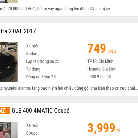
ặt 70.000.000 Vnđ , hỗ trợ vay ngân hàng lên đến 90% giá trị xe
tra 2.0AT 2017
749
Xe mới
triệu
Sedan
Lắp ráp trong nước
TP Hồ Chí Minh
Tự động
Hyundai Gia Định
Động cơ Xăng 2.0
0938 919 003
e hyundai elantra, tặng bảo hiểm hai chiều cùng gói phụ kiện theo xe cực chất, .
NZ
GLE 400 4MATIC Coupé
3,999
Xe mới
tỷ
Coupe