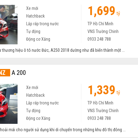
1,699
Xe mới
tỷ
Hatchback
Lắp ráp trong nước
TP Hồ Chí Minh
Tự động
VNS Trường Chinh
Động cơ Xăng
0933 248 788
từ thương hiệu ô tô nước Đức, A250 2018 dường như đã biến thành một ...
NZ
A 200
1,339
Xe mới
tỷ
Hatchback
Lắp ráp trong nước
TP Hồ Chí Minh
Tự động
VNS Trường Chinh
Động cơ Xăng
0933 248 788
thoải mái cho người sử dụng khi di chuyển trong những khu đô thị đông ...