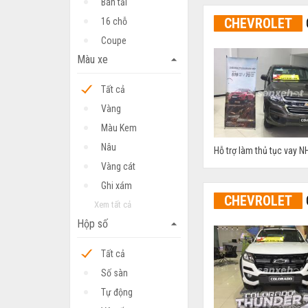
Bán tải
CHEVROLET
16 chỗ
Coupe
Màu xe
arrow_drop_up
Tất cả
Vàng
Màu Kem
Nâu
Hỗ trợ làm thủ tục vay NH
Vàng cát
Ghi xám
CHEVROLET
Xem tất cả
Hộp số
arrow_drop_up
Tất cả
Số sàn
Tự động