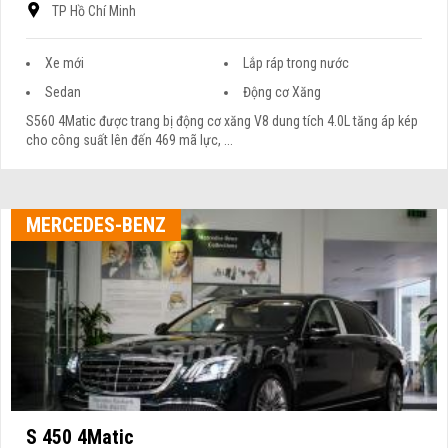
TP Hồ Chí Minh
Xe mới
Lắp ráp trong nước
Sedan
Động cơ Xăng
S560 4Matic được trang bị động cơ xăng V8 dung tích 4.0L tăng áp kép
cho công suất lên đến 469 mã lực, ...
MERCEDES-BENZ
S 450 4Matic