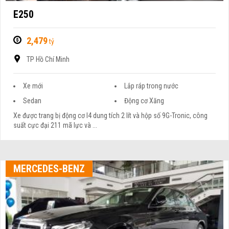
E250
2,479
tỷ
TP Hồ Chí Minh
Xe mới
Lắp ráp trong nước
Sedan
Động cơ Xăng
Xe được trang bị động cơ I4 dung tích 2 lít và hộp số 9G-Tronic, công
suất cực đại 211 mã lực và ...
MERCEDES-BENZ