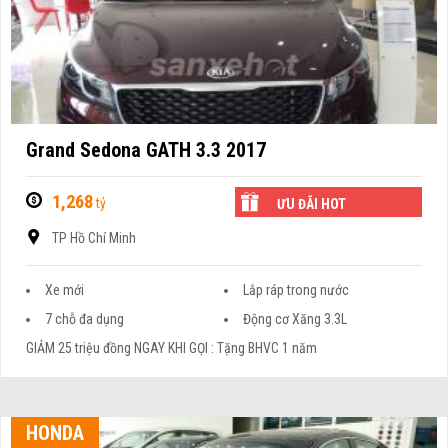
Grand Sedona GATH 3.3 2017
1,268
tỷ
ƯU ĐÃI HOT
TP Hồ Chí Minh
Xe mới
Lắp ráp trong nước
7 chỗ đa dụng
Động cơ Xăng 3.3L
GIẢM 25 triệu đồng NGAY KHI GỌI : Tặng BHVC 1 năm
HONDA