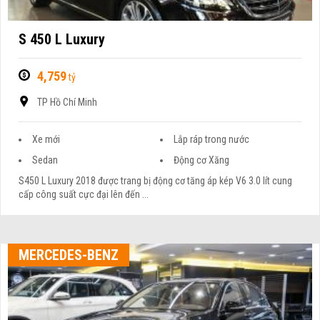
S 450 L Luxury
4,759
tỷ
TP Hồ Chí Minh
Xe mới
Lắp ráp trong nước
Sedan
Động cơ Xăng
S450 L Luxury 2018 được trang bị động cơ tăng áp kép V6 3.0 lít cung
cấp công suất cực đại lên đến ...
MERCEDES-BENZ