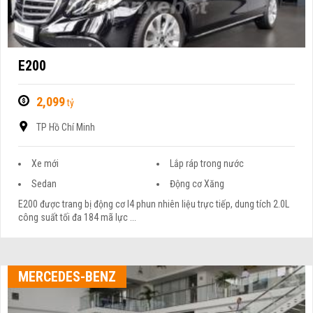
E200
2,099
tỷ
TP Hồ Chí Minh
Xe mới
Lắp ráp trong nước
Sedan
Động cơ Xăng
E200 được trang bị động cơ I4 phun nhiên liệu trực tiếp, dung tích 2.0L
công suất tối đa 184 mã lực ...
MERCEDES-BENZ