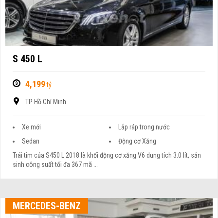
S 450 L
4,199
tỷ
TP Hồ Chí Minh
Xe mới
Lắp ráp trong nước
Sedan
Động cơ Xăng
Trái tim của S450 L 2018 là khối động cơ xăng V6 dung tích 3.0 lít, sản
sinh công suất tối đa 367 mã ...
MERCEDES-BENZ