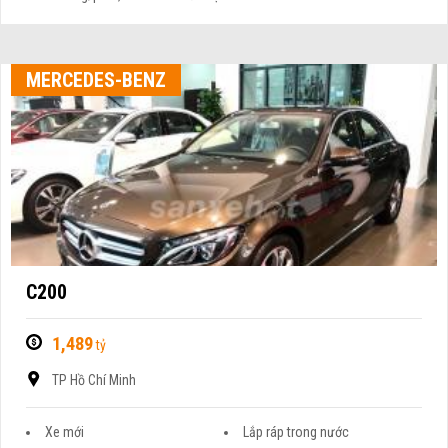
MERCEDES-BENZ
C200
1,489
tỷ
TP Hồ Chí Minh
Xe mới
Lắp ráp trong nước