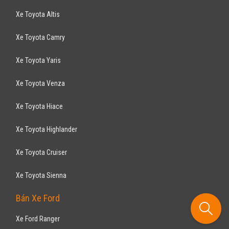
A8 L 4.0 TFSI 2018
Liên hệ
TP Hồ Chí Minh
Xe mới
Nhập khẩu
Sedan
Động cơ Xăng 4.0L
Giao xe sớm nhất, giá chính hãng từ Đại lý Audi Chính Hãng
AUDI