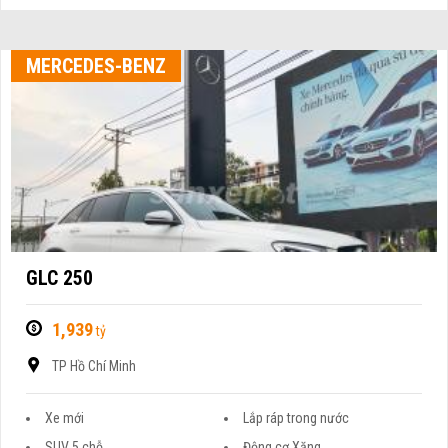
MERCEDES-BENZ
GLC 250
1,939
tỷ
TP Hồ Chí Minh
Xe mới
Lắp ráp trong nước
SUV 5 chỗ
Động cơ Xăng