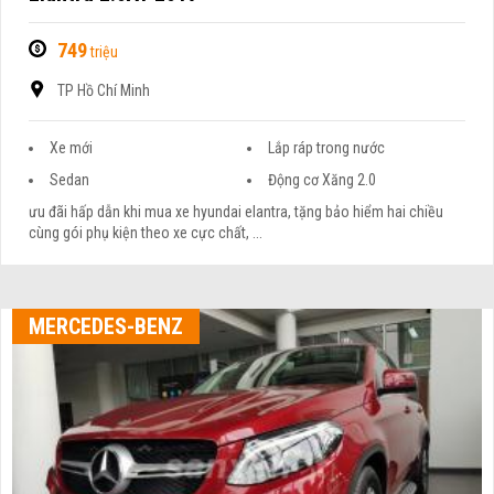
749
triệu
TP Hồ Chí Minh
Xe mới
Lắp ráp trong nước
Sedan
Động cơ Xăng 2.0
ưu đãi hấp dẫn khi mua xe hyundai elantra, tặng bảo hiểm hai chiều
cùng gói phụ kiện theo xe cực chất, ...
MERCEDES-BENZ