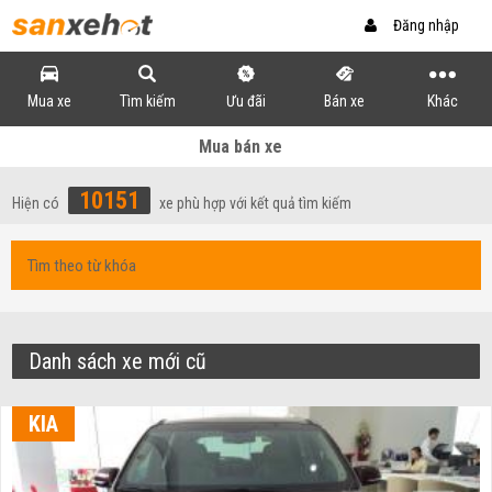
Đăng nhập
Mua xe
Tìm kiếm
Ưu đãi
Bán xe
Khác
Mua bán xe
10151
Hiện có
xe phù hợp với kết quả tìm kiếm
Danh sách xe mới cũ
KIA