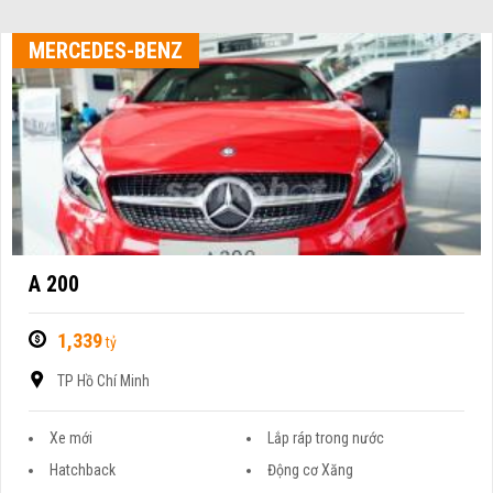
MERCEDES-BENZ
A 200
1,339
tỷ
TP Hồ Chí Minh
Xe mới
Lắp ráp trong nước
Hatchback
Động cơ Xăng