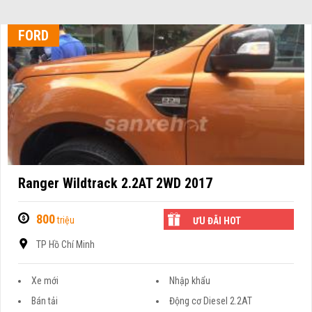
FORD
Ranger Wildtrack 2.2AT 2WD 2017
800
triệu
ƯU ĐÃI HOT
TP Hồ Chí Minh
Xe mới
Nhập khẩu
Bán tải
Động cơ Diesel 2.2AT