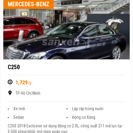
MERCEDES-BENZ
C250
1,729
tỷ
TP Hồ Chí Minh
Xe mới
Lắp ráp trong nước
Sedan
Động cơ Xăng
C250 2018 Exclusive sử dụng động cơ 2.0L, công suất 211 mã lực tại
5.500 vòng/phút, mô-men xoắn cực ...