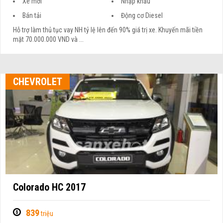
Bán tải
Động cơ Diesel
Hỗ trợ làm thủ tục vay NH tỷ lệ lên đến 90% giá trị xe. Khuyến mãi tiền
mặt 70.000.000 VND và ...
CHEVROLET
Colorado HC 2017
839
triệu