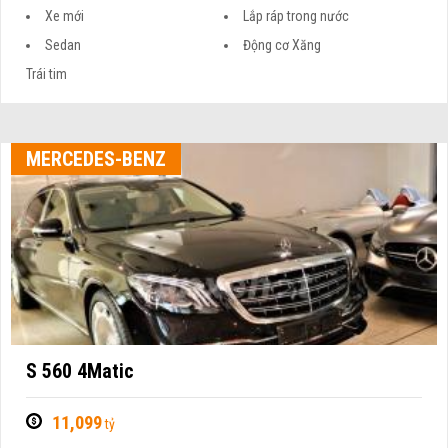
Xe mới
Lắp ráp trong nước
Sedan
Động cơ Xăng
Trái tim
MERCEDES-BENZ
S 560 4Matic
11,099
tỷ