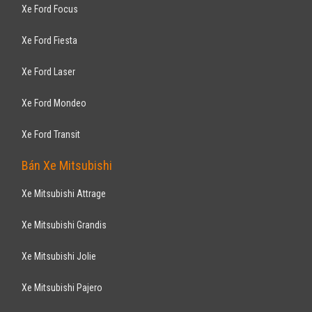
Bà Rịa - Vũng Tàu
Xe mới
Nhập khẩu
Bán tải
Động cơ Diesel 2.2L
Hỗ trợ giao xe tận nhà
FORD
Ranger XLT 2.2L - 4x4 MT 2017