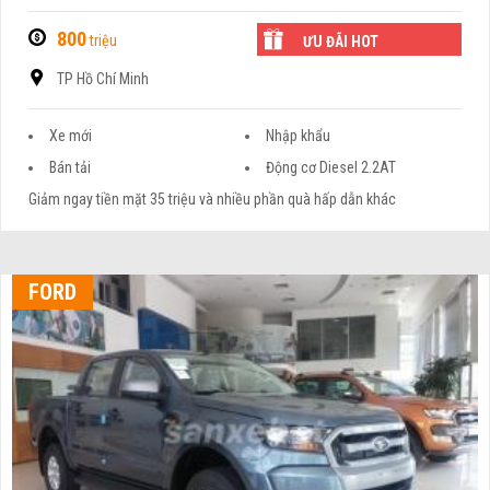
800
triệu
ƯU ĐÃI HOT
TP Hồ Chí Minh
Xe mới
Nhập khẩu
Bán tải
Động cơ Diesel 2.2AT
Giảm ngay tiền mặt 35 triệu và nhiều phần quà hấp dẫn khác
FORD