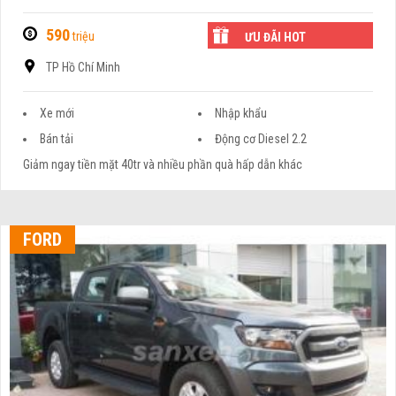
590
triệu
ƯU ĐÃI HOT
TP Hồ Chí Minh
Xe mới
Nhập khẩu
Bán tải
Động cơ Diesel 2.2
Giảm ngay tiền mặt 40tr và nhiều phần quà hấp dẫn khác
FORD