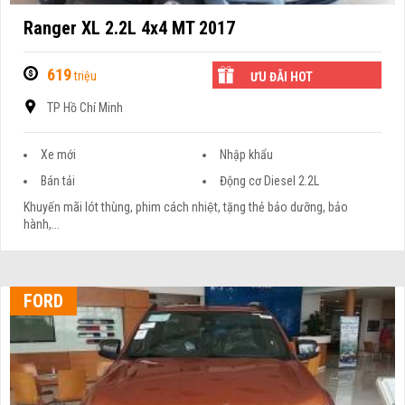
Ranger XL 2.2L 4x4 MT 2017
619
triệu
ƯU ĐÃI HOT
TP Hồ Chí Minh
Xe mới
Nhập khẩu
Bán tải
Động cơ Diesel 2.2L
Khuyến mãi lót thùng, phim cách nhiệt, tặng thẻ bảo dưỡng, bảo
hành,...
FORD