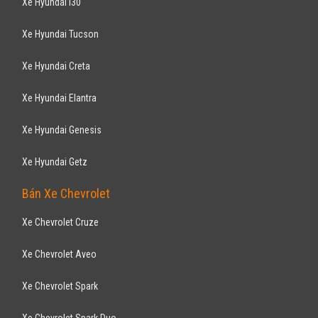
Ranger XLS 2.2L - 4x2 MT 2017
659
triệu
Hải Phòng
Xe mới
Nhập khẩu
Bán tải
Động cơ Diesel 2.2L
Tặng thẻ bảo dưỡng, bảo hành
Bán Xe Toyota
Xe Toyota Vios