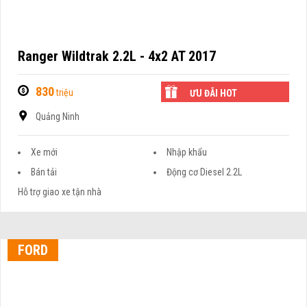
Ranger Wildtrak 2.2L - 4x2 AT 2017
830
triệu
ƯU ĐÃI HOT
Quảng Ninh
Xe mới
Nhập khẩu
Bán tải
Động cơ Diesel 2.2L
Hỗ trợ giao xe tận nhà
FORD