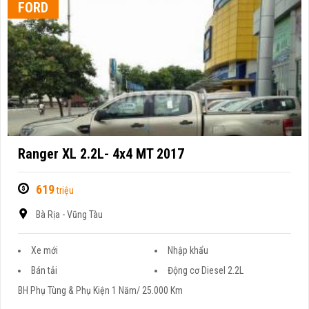
FORD
Ranger XL 2.2L- 4x4 MT 2017
619
triệu
Bà Rịa - Vũng Tàu
Xe mới
Nhập khẩu
Bán tải
Động cơ Diesel 2.2L
BH Phụ Tùng & Phụ Kiện 1 Năm/ 25.000 Km