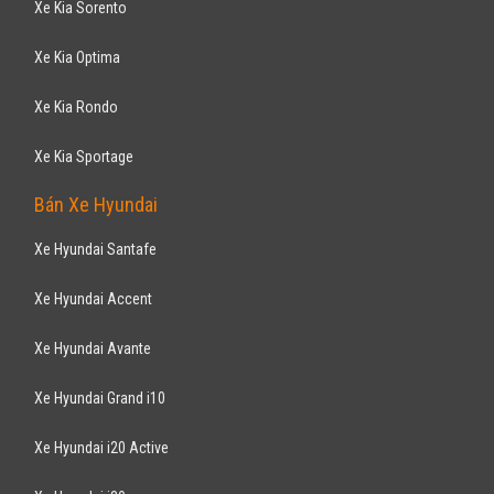
Ranger Wildtrak 3.2L - 4x4 AT 2017
918
triệu
Hải Phòng
Xe mới
Nhập khẩu
Bán tải
Động cơ Diesel 3.2L
BH Phụ Tùng & Phụ Kiện 1 Năm/ 25.000 Km
FORD