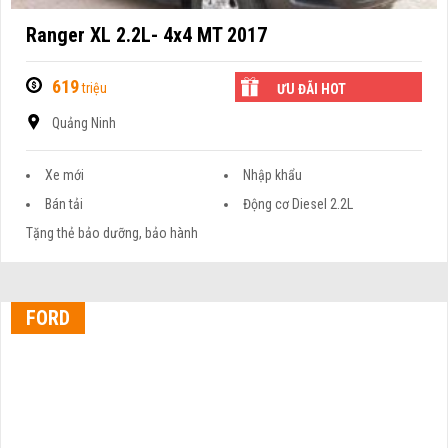
Ranger XL 2.2L- 4x4 MT 2017
619
triệu
ƯU ĐÃI HOT
Quảng Ninh
Xe mới
Nhập khẩu
Bán tải
Động cơ Diesel 2.2L
Tặng thẻ bảo dưỡng, bảo hành
FORD