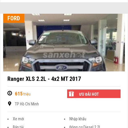
FORD
Ranger XLS 2.2L - 4x2 MT 2017
615
triệu
ƯU ĐÃI HOT
TP Hồ Chí Minh
Xe mới
Nhập khẩu
Bán tải
Động cơ Diesel 2.2L