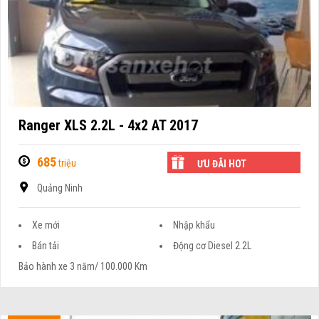
Ranger XLS 2.2L - 4x2 AT 2017
685
triệu
ƯU ĐÃI HOT
Quảng Ninh
Xe mới
Nhập khẩu
Bán tải
Động cơ Diesel 2.2L
Bảo hành xe 3 năm/ 100.000 Km