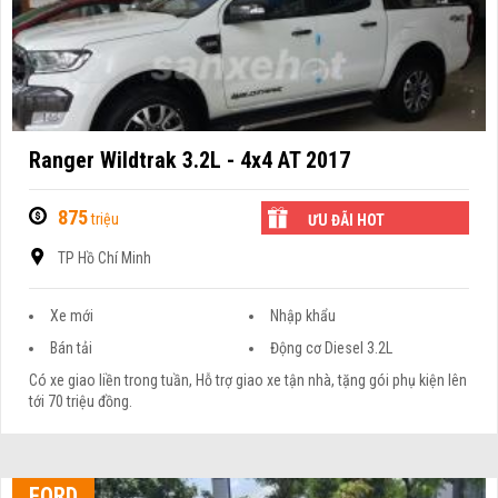
Ranger Wildtrak 3.2L - 4x4 AT 2017
875
triệu
ƯU ĐÃI HOT
TP Hồ Chí Minh
Xe mới
Nhập khẩu
Bán tải
Động cơ Diesel 3.2L
Có xe giao liền trong tuần, Hỗ trợ giao xe tận nhà, tặng gói phụ kiện lên
tới 70 triệu đồng.
FORD