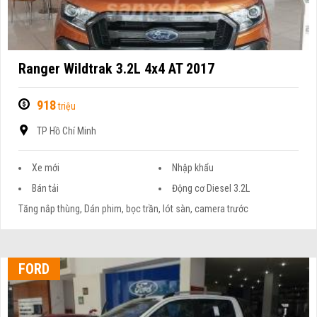
Ranger Wildtrak 3.2L 4x4 AT 2017
918
triệu
TP Hồ Chí Minh
Xe mới
Nhập khẩu
Bán tải
Động cơ Diesel 3.2L
Tăng nắp thùng, Dán phim, bọc trần, lót sàn, camera trước
FORD