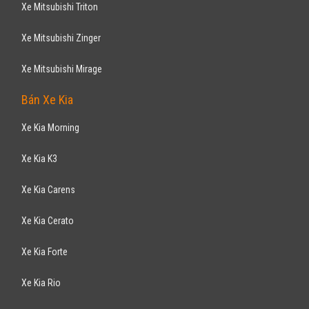
790
triệu
Hải Phòng
Xe mới
Nhập khẩu
Bán tải
Động cơ Diesel 2.2L
Hỗ trợ giao xe tận nhà
FORD