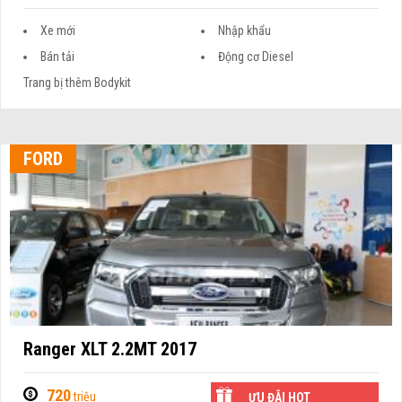
Xe mới
Nhập khẩu
Bán tải
Động cơ Diesel
Trang bị thêm Bodykit
FORD
Ranger XLT 2.2MT 2017
720
triệu
ƯU ĐÃI HOT