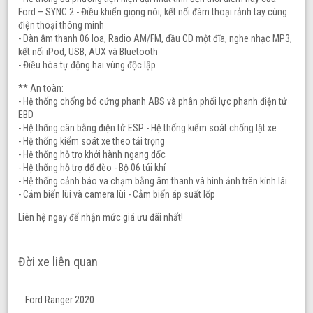
Ford – SYNC 2 - Điều khiển giọng nói, kết nối đàm thoại rảnh tay cùng
điện thoại thông minh
- Dàn âm thanh 06 loa, Radio AM/FM, đầu CD một đĩa, nghe nhạc MP3,
kết nối iPod, USB, AUX và Bluetooth
- Điều hòa tự động hai vùng độc lập
** An toàn:
- Hệ thống chống bó cứng phanh ABS và phân phối lực phanh điện tử
EBD
- Hệ thống cân bằng điện tử ESP - Hệ thống kiểm soát chống lật xe
- Hệ thống kiểm soát xe theo tải trọng
- Hệ thống hỗ trợ khởi hành ngang dốc
- Hệ thống hỗ trợ đổ đèo - Bộ 06 túi khí
- Hệ thống cảnh báo va chạm bằng âm thanh và hình ảnh trên kính lái
- Cảm biến lùi và camera lùi - Cảm biến áp suất lốp
Liên hệ ngay để nhận mức giá ưu đãi nhất!
Đời xe liên quan
Ford Ranger 2020