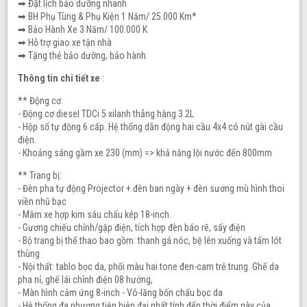
➡ Đặt lịch bảo dưỡng nhanh
➡ BH Phụ Tùng & Phụ Kiện 1 Năm/ 25.000 Km*
➡ Bảo Hành Xe 3 Năm/ 100.000 K
➡ Hỗ trợ giao xe tận nhà
➡ Tặng thẻ bảo dưỡng, bảo hành
Thông tin chi tiết xe
:
** Động cơ:
- Động cơ diesel TDCi 5 xilanh thẳng hàng 3.2L
- Hộp số tự động 6 cấp. Hệ thống dẫn động hai cầu 4x4 có nút gài cầu
điện.
- Khoảng sáng gầm xe 230 (mm) => khả năng lội nước đến 800mm
** Trang bị:
- Đèn pha tự động Projector + đèn ban ngày + đèn sương mù hình thoi
viền nhũ bạc
- Mâm xe hợp kim sáu chấu kép 18-inch.
- Gương chiếu chỉnh/gập điện, tích hợp đèn báo rẽ, sấy điện
- Bộ trang bị thể thao bao gồm: thanh gá nóc, bệ lên xuống và tấm lót
thùng
- Nội thất: tablo bọc da, phối màu hai tone đen-cam trẻ trung. Ghế da
pha nỉ, ghế lái chỉnh điện 08 hướng,
- Màn hình cảm ứng 8-inch - Vô-lăng bốn chấu bọc da
- Hệ thống đa phương tiện hiện đại nhất tính đến thời điểm này của