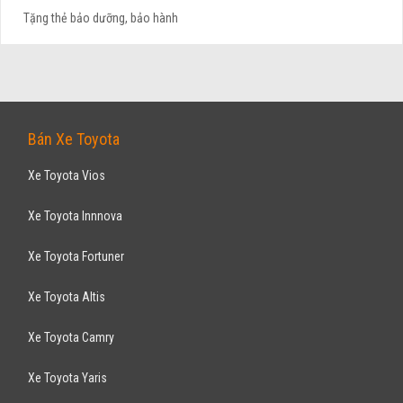
Tặng thẻ bảo dưỡng, bảo hành
FORD
Ranger XLS 2.2L - 4x2 MT 2017
659
triệu
Bà Rịa - Vũng Tàu