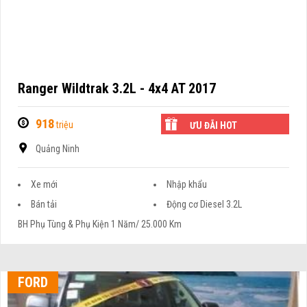
Ranger Wildtrak 3.2L - 4x4 AT 2017
918
triệu
ƯU ĐÃI HOT
Quảng Ninh
Xe mới
Nhập khẩu
Bán tải
Động cơ Diesel 3.2L
BH Phụ Tùng & Phụ Kiện 1 Năm/ 25.000 Km
FORD