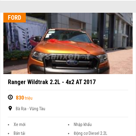
FORD
Ranger Wildtrak 2.2L - 4x2 AT 2017
830
triệu
Bà Rịa - Vũng Tàu
Xe mới
Nhập khẩu
Bán tải
Động cơ Diesel 2.2L