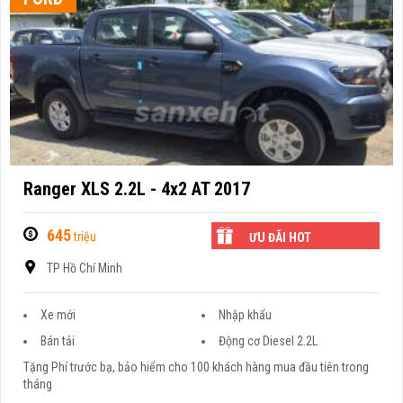
Ranger XLS 2.2L - 4x2 AT 2017
645
triệu
ƯU ĐÃI HOT
TP Hồ Chí Minh
Xe mới
Nhập khẩu
Bán tải
Động cơ Diesel 2.2L
Tặng Phí trước bạ, bảo hiểm cho 100 khách hàng mua đầu tiên trong
tháng