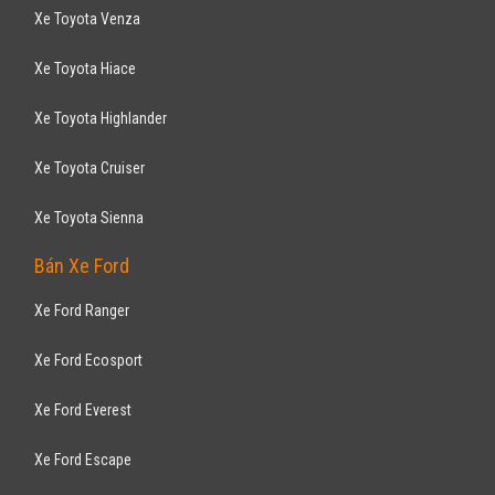
Xe mới
Nhập khẩu
Bán tải
Động cơ Diesel 2.2L
Hỗ trợ giao xe tận nhà. Tặng thẻ bảo dưỡng, bảo hành
FORD
Ranger XLS 2.2L - 4x2 AT 2017
685
triệu