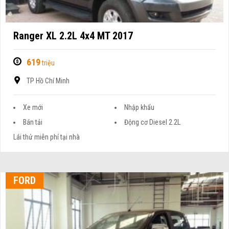
Ranger XL 2.2L 4x4 MT 2017
619
triệu
TP Hồ Chí Minh
Xe mới
Nhập khẩu
Bán tải
Động cơ Diesel 2.2L
Lái thử miễn phí tại nhà
FORD