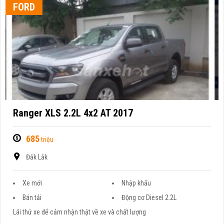
FORD
Ranger XLS 2.2L 4x2 AT 2017
685
triệu
Đắk Lắk
Xe mới
Nhập khẩu
Bán tải
Động cơ Diesel 2.2L
Lái thử xe để cảm nhận thật về xe và chất lượng