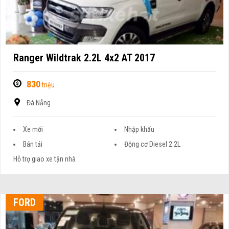
Ranger Wildtrak 2.2L 4x2 AT 2017
830
triệu
Đà Nẵng
Xe mới
Nhập khẩu
Bán tải
Động cơ Diesel 2.2L
Hỗ trợ giao xe tận nhà
FORD