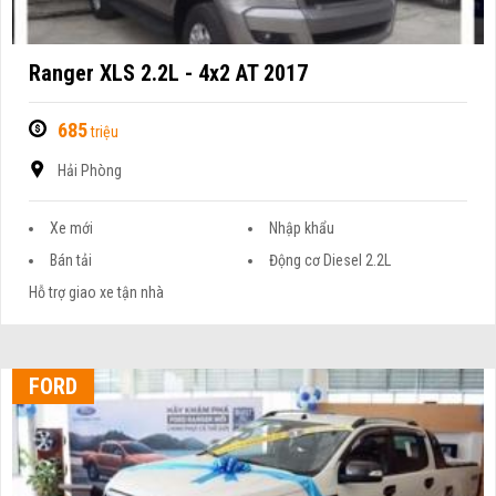
Ranger XLS 2.2L - 4x2 AT 2017
685
triệu
Hải Phòng
Xe mới
Nhập khẩu
Bán tải
Động cơ Diesel 2.2L
Hỗ trợ giao xe tận nhà
FORD