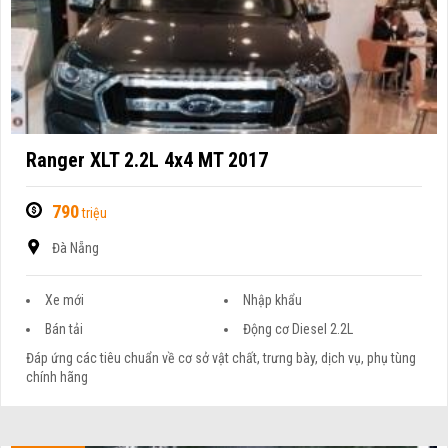
Ranger XLT 2.2L 4x4 MT 2017
790
triệu
Đà Nẵng
Xe mới
Nhập khẩu
Bán tải
Động cơ Diesel 2.2L
Đáp ứng các tiêu chuẩn về cơ sở vật chất, trưng bày, dịch vụ, phụ tùng
chính hãng