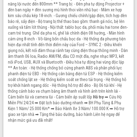
năng lội nước đến 800mm ** Trang bị: - Đèn pha tự động Projector +
đèn ban ngày + đèn sương mù hình thoi viền nhũ bạc - Mâm xe hợp
kim sáu chấu kép 18-inch. - Gương chiếu chỉnh/gập điện, tích hợp đèn
báo rẽ, sấy điện - Bộ trang bị thể thao bao gồm: thanh gá nóc, bệ lên
xuống và tấm lót thùng - Nội thất: tablo bọc da, phối màu hai tone đen-
cam trẻ trung. Ghế da pha nỉ, ghế lái chỉnh điện 08 hướng, - Màn hình
cảm ứng 8-inch - Vô-lăng bốn chấu bọc da - Hệ thống đa phương tiện
hiện đại nhất tính đến thời điểm này của Ford – SYNC 2 - Điều khiển
giọng nói, kết nối đàm thoại rảnh tay cùng điện thoại thông minh - Dàn
âm thanh 06 loa, Radio AM/FM, đầu CD một đĩa, nghe nhạc MP3, kết
nối iPod, USB, AUX và Bluetooth - Điều hòa tự động hai vùng độc lập
** An toàn: - Hệ thống chống bó cứng phanh ABS và phân phối lực
phanh điện tử EBD - Hệ thống cân bằng điện tử ESP - Hệ thống kiểm
soát chống lật xe - Hệ thống kiểm soát xe theo tải trọng - Hệ thống hỗ
trợ khởi hành ngang dốc - Hệ thống hỗ trợ đổ đèo - Bộ 06 túi khí - Hệ
thống cảnh báo va chạm bằng âm thanh và hình ảnh trên kính lái -
Cảm biến lùi và camera lùi - Cảm biến áp suất lốp
Hỗ trợ
➡ Cứu Hộ
Miễn Phí 24/24 ➡ Đặt lịch bảo dưỡng nhanh ➡ BH Phụ Tùng & Phụ
Kiện 1 Năm/ 25.000 Km* ➡ Bảo Hành Xe 3 Năm/ 100.000 K ➡ Hỗ trợ
giao xe tận nhà ➡ Tặng thẻ bảo dưỡng, bảo hành Liên hệ ngay để
nhận mức giá ưu đãi nhất!