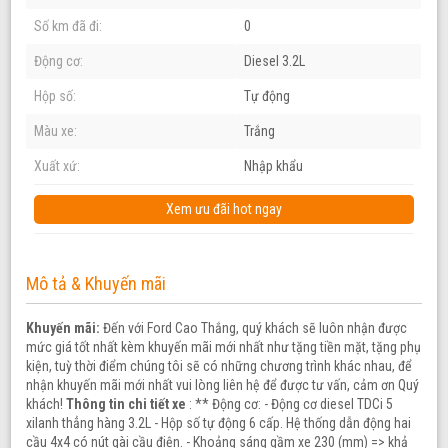
Số km đã đi:
0
Động cơ:
Diesel 3.2L
Hộp số:
Tự động
Màu xe:
Trắng
Xuất xứ:
Nhập khẩu
Xem ưu đãi hot ngay
Mô tả & Khuyến mãi
Khuyến mãi:
Đến với Ford Cao Thắng, quý khách sẽ luôn nhận được
mức giá tốt nhất kèm khuyến mãi mới nhất như tặng tiền mặt, tặng phụ
kiện, tuỳ thời điểm chúng tôi sẽ có những chương trình khác nhau, để
nhận khuyến mãi mới nhất vui lòng liên hệ để được tư vấn, cảm ơn Quý
khách!
Thông tin chi tiết xe
: ** Động cơ: - Động cơ diesel TDCi 5
xilanh thẳng hàng 3.2L - Hộp số tự động 6 cấp. Hệ thống dẫn động hai
cầu 4x4 có nút gài cầu điện. - Khoảng sáng gầm xe 230 (mm) => khả