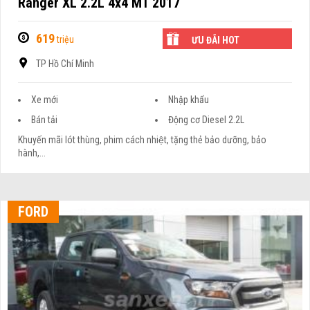
Ranger XL 2.2L 4x4 MT 2017
619
triệu
ƯU ĐÃI HOT
TP Hồ Chí Minh
Xe mới
Nhập khẩu
Bán tải
Động cơ Diesel 2.2L
Khuyến mãi lót thùng, phim cách nhiệt, tặng thẻ bảo dưỡng, bảo
hành,...
FORD