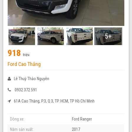
5+
918
triệu
Ford Cao Thắng
Lê Thuỳ Thảo Nguyên
0932 372 591
61A Cao Thắng, P.3, Q.3, TP. HCM, TP Hồ Chí Minh
Dòng xe:
Ford Ranger
Năm sản xuất:
2017