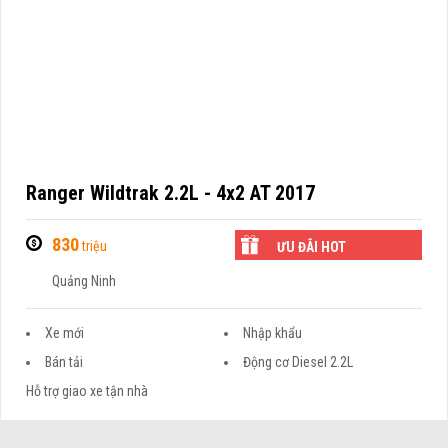
Ranger Wildtrak 2.2L - 4x2 AT 2017
830
triệu
ƯU ĐÃI HOT
Quảng Ninh
Xe mới
Nhập khẩu
Bán tải
Động cơ Diesel 2.2L
Hỗ trợ giao xe tận nhà