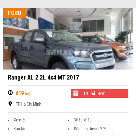
FORD
Ranger XL 2.2L 4x4 MT 2017
619
triệu
ƯU ĐÃI HOT
TP Hồ Chí Minh
Xe mới
Nhập khẩu
Bán tải
Động cơ Diesel 2.2L