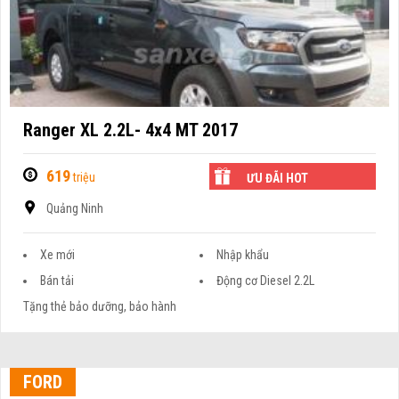
Ranger XL 2.2L- 4x4 MT 2017
619
triệu
ƯU ĐÃI HOT
Quảng Ninh
Xe mới
Nhập khẩu
Bán tải
Động cơ Diesel 2.2L
Tặng thẻ bảo dưỡng, bảo hành
FORD