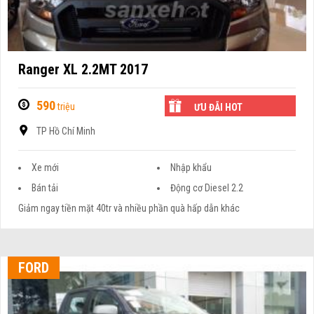
Ranger XL 2.2MT 2017
590
triệu
ƯU ĐÃI HOT
TP Hồ Chí Minh
Xe mới
Nhập khẩu
Bán tải
Động cơ Diesel 2.2
Giảm ngay tiền mặt 40tr và nhiều phần quà hấp dẫn khác
FORD