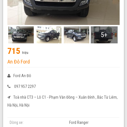
5+
715
triệu
An Đô Ford
Ford An Đô
097 957 2297
Toà nhà CT3 – Lô C1 - Phạm Văn Đồng – Xuân Đỉnh , Bắc Từ Liêm,
Hà Nội, Hà Nội
Dòng xe:
Ford Ranger