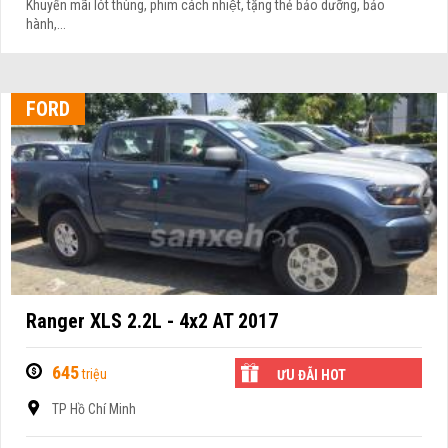
Khuyến mãi lót thùng, phim cách nhiệt, tặng thẻ bảo dưỡng, bảo
hành,...
FORD
Ranger XLS 2.2L - 4x2 AT 2017
645
triệu
ƯU ĐÃI HOT
TP Hồ Chí Minh