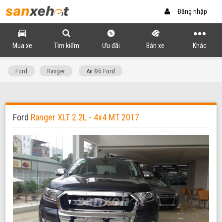
Đăng nhập
Mua xe
Tìm kiếm
Ưu đãi
Bán xe
Khác
Ford
Ranger
An Đô Ford
Ford
Ranger XLT 2.2L - 4x4 MT 2017