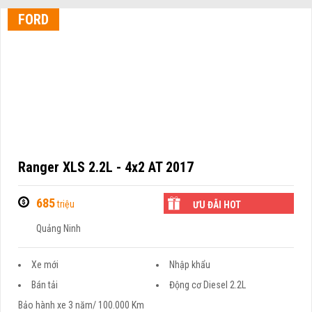
FORD
Ranger XLS 2.2L - 4x2 AT 2017
685
triệu
ƯU ĐÃI HOT
Quảng Ninh
Xe mới
Nhập khẩu
Bán tải
Động cơ Diesel 2.2L
Bảo hành xe 3 năm/ 100.000 Km