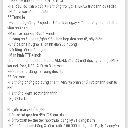
- Động cơ Turbo Diesel 2.2L i4 TDCi
- Hai cầu, số sàn 6 cấp + Hệ thống trợ lực lái EPAS trứ danh của Ford
- Khóa vi sai cầu sau điện
** Trang bị:
- Đèn pha tự động Projector + đèn ban ngày + đèn sương mù hình thoi
viền nhũ bạc
- Mâm xe hợp kim đúc 17-inch.
- Gương chiếu chỉnh/gập điện, tích hợp đèn báo rẽ, sấy điện
- Ghế da pha nỉ, ghế lái chỉnh điện 06 hướng
- Vô-lăng bốn chấu bọc da
- Màn hình TFT 4 inch
- Dàn âm thanh 06 loa, Radio AM/FM, đầu CD một đĩa, nghe nhạc MP3,
kết nối iPod, USB, AUX và Bluetooth
- Điều hòa tự động hai vùng độc lập
** An toàn:
- Hệ thống chống bó cứng phanh ABS và phân phối lực phanh điện tử
EBD
- Hệ thống kiểm soát hành trình
- Bộ 02 túi khí
Khuyễn mại và hỗ trợ KH:
- Bán xe trả góp lên đến 70% giá trị xe.
- Hỗ trợ toàn bộ thủ tục nộp thuế, đăng ký và đăng kiểm.
- Bảo hành chính hãng 3 năm hoặc 100.000 km tại các Đại lý ủy quyền