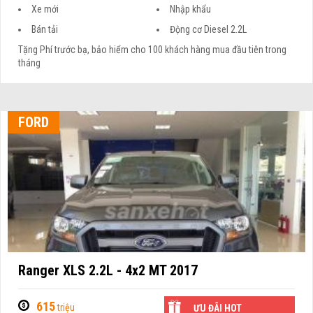
Xe mới
Nhập khẩu
Bán tải
Động cơ Diesel 2.2L
Tặng Phí trước bạ, bảo hiểm cho 100 khách hàng mua đầu tiên trong
tháng
FORD
Ranger XLS 2.2L - 4x2 MT 2017
615
triệu
ƯU ĐÃI HOT