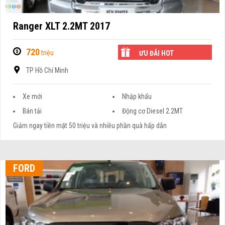
Ranger XLT 2.2MT 2017
720
triệu
ƯU ĐÃI HOT
TP Hồ Chí Minh
Xe mới
Nhập khẩu
Bán tải
Động cơ Diesel 2.2MT
Giảm ngay tiền mặt 50 triệu và nhiều phần quà hấp dẫn
FORD