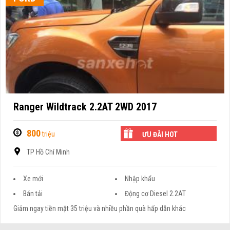
Ranger Wildtrack 2.2AT 2WD 2017
800
triệu
ƯU ĐÃI HOT
TP Hồ Chí Minh
Xe mới
Nhập khẩu
Bán tải
Động cơ Diesel 2.2AT
Giảm ngay tiền mặt 35 triệu và nhiều phần quà hấp dẫn khác