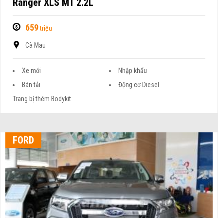
Ranger XLS MT 2.2L
659
triệu
Cà Mau
Xe mới
Nhập khẩu
Bán tải
Động cơ Diesel
Trang bị thêm Bodykit
FORD