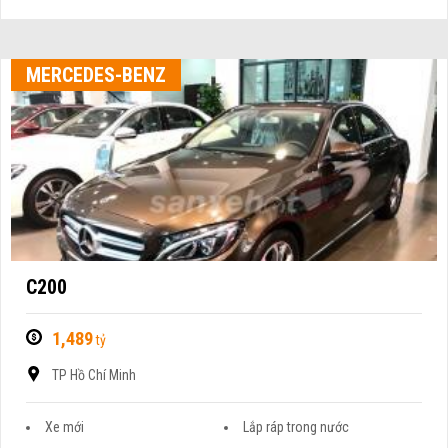
MERCEDES-BENZ
C200
1,489
tỷ
TP Hồ Chí Minh
Xe mới
Lắp ráp trong nước