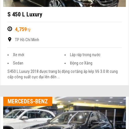
S 450 L Luxury
4,759
tỷ
TP Hồ Chí Minh
Xe mới
Lắp ráp trong nước
Sedan
Động cơ Xăng
S450 L Luxury 2018 được trang bị động cơ tăng áp kép V6 3.0 lít cung
cấp công suất cực đại lên đến ...
MERCEDES-BENZ