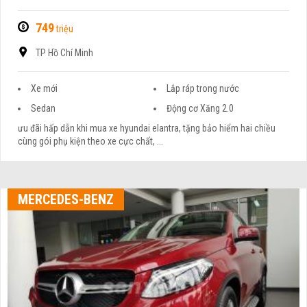
749
triệu
TP Hồ Chí Minh
Xe mới
Lắp ráp trong nước
Sedan
Động cơ Xăng 2.0
ưu đãi hấp dẫn khi mua xe hyundai elantra, tặng bảo hiểm hai chiều
cùng gói phụ kiện theo xe cực chất, ...
MERCEDES-BENZ