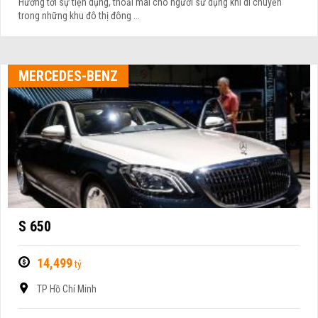
Hướng tới sự tiện dụng, thoải mái cho người sử dụng khi di chuyển
trong những khu đô thị đông ...
MERCEDES-BENZ
S 650
14,499
tỷ
TP Hồ Chí Minh