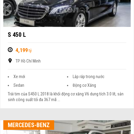
S 450 L
4,199
tỷ
TP Hồ Chí Minh
Xe mới
Lắp ráp trong nước
Sedan
Động cơ Xăng
Trái tim của S450 L 2018 là khối động cơ xăng V6 dung tích 3.0 lít, sản
sinh công suất tối đa 367 mã ...
MERCEDES-BENZ