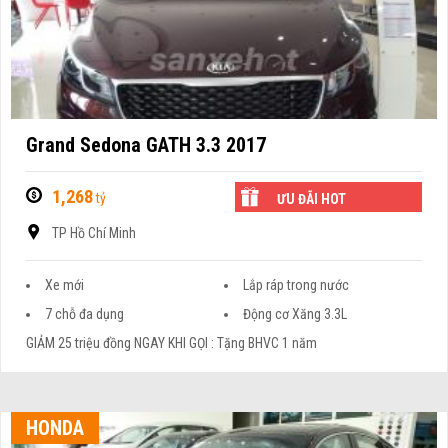
Grand Sedona GATH 3.3 2017
1,268
tỷ
ƯU ĐÃI HOT
TP Hồ Chí Minh
Xe mới
Lắp ráp trong nước
7 chỗ đa dụng
Động cơ Xăng 3.3L
GIẢM 25 triệu đồng NGAY KHI GỌI : Tặng BHVC 1 năm
HONDA