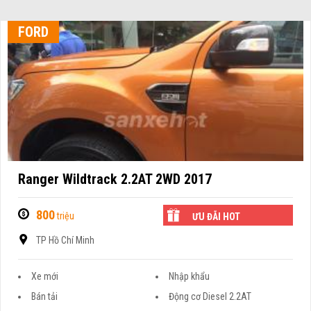
FORD
Ranger Wildtrack 2.2AT 2WD 2017
800
triệu
ƯU ĐÃI HOT
TP Hồ Chí Minh
Xe mới
Nhập khẩu
Bán tải
Động cơ Diesel 2.2AT