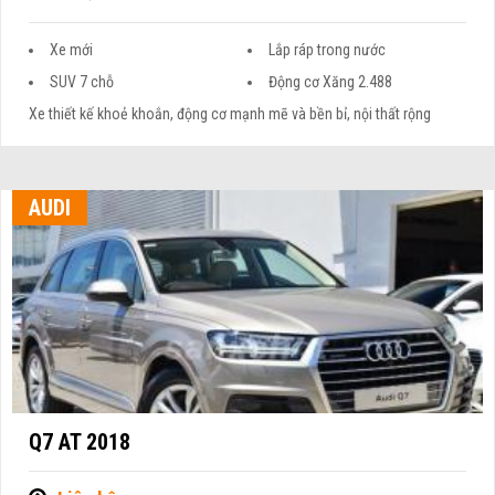
Xe mới
Lắp ráp trong nước
SUV 7 chỗ
Động cơ Xăng 2.488
Xe thiết kế khoẻ khoắn, động cơ mạnh mẽ và bền bỉ, nội thất rộng
AUDI
Q7 AT 2018