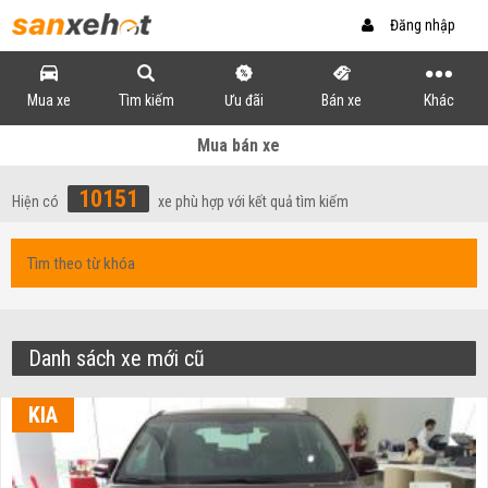
Đăng nhập
Mua xe
Tìm kiếm
Ưu đãi
Bán xe
Khác
Mua bán xe
10151
Hiện có
xe phù hợp với kết quả tìm kiếm
Danh sách xe mới cũ
KIA