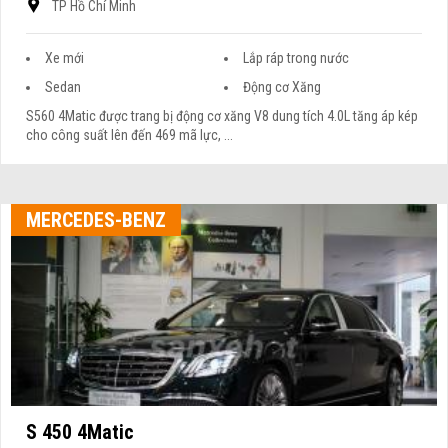
TP Hồ Chí Minh
Xe mới
Lắp ráp trong nước
Sedan
Động cơ Xăng
S560 4Matic được trang bị động cơ xăng V8 dung tích 4.0L tăng áp kép
cho công suất lên đến 469 mã lực, ...
MERCEDES-BENZ
S 450 4Matic