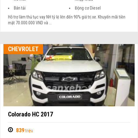
Bán tải
Động cơ Diesel
Hỗ trợ làm thủ tục vay NH tỷ lệ lên đến 90% giá trị xe. Khuyến mãi tiền
mặt 70.000.000 VND và ...
CHEVROLET
Colorado HC 2017
839
triệu