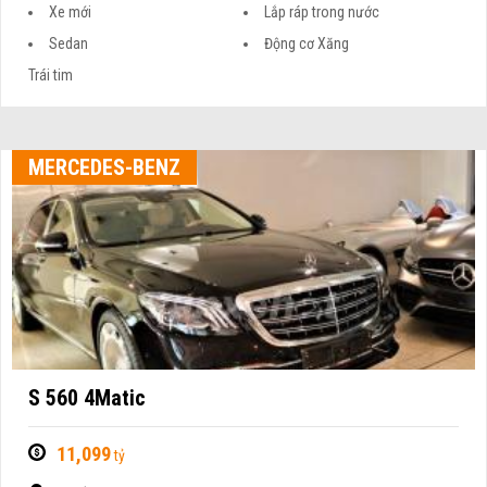
Xe mới
Lắp ráp trong nước
Sedan
Động cơ Xăng
Trái tim
MERCEDES-BENZ
S 560 4Matic
11,099
tỷ