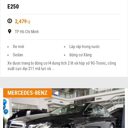
E250
2,479
tỷ
TP Hồ Chí Minh
Xe mới
Lắp ráp trong nước
Sedan
Động cơ Xăng
Xe được trang bị động cơ I4 dung tích 2 lít và hộp số 9G-Tronic, công
suất cực đại 211 mã lực và ...
MERCEDES-BENZ