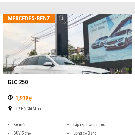
MERCEDES-BENZ
GLC 250
1,939
tỷ
TP Hồ Chí Minh
Xe mới
Lắp ráp trong nước
SUV 5 chỗ
Động cơ Xăng