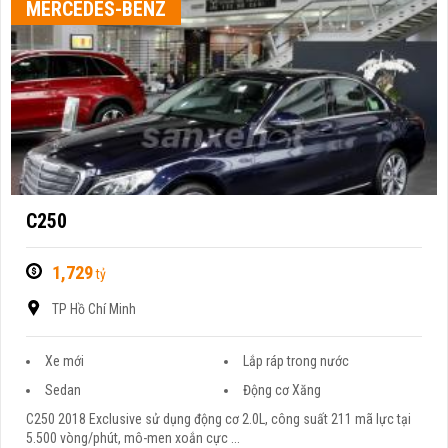
MERCEDES-BENZ
C250
1,729
tỷ
TP Hồ Chí Minh
Xe mới
Lắp ráp trong nước
Sedan
Động cơ Xăng
C250 2018 Exclusive sử dụng động cơ 2.0L, công suất 211 mã lực tại
5.500 vòng/phút, mô-men xoắn cực ...