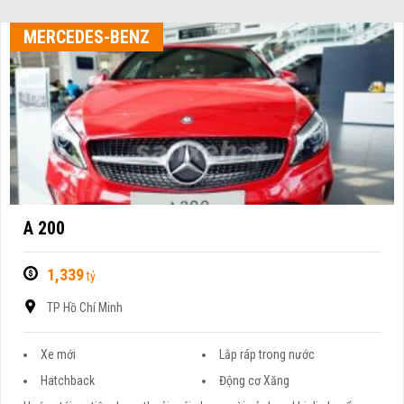
MERCEDES-BENZ
A 200
1,339
tỷ
TP Hồ Chí Minh
Xe mới
Lắp ráp trong nước
Hatchback
Động cơ Xăng