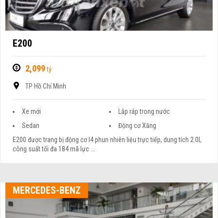
E200
2,099
tỷ
TP Hồ Chí Minh
Xe mới
Lắp ráp trong nước
Sedan
Động cơ Xăng
E200 được trang bị động cơ I4 phun nhiên liệu trực tiếp, dung tích 2.0L
công suất tối đa 184 mã lực ...
MERCEDES-BENZ