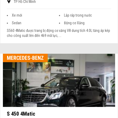
TP Hồ Chí Minh
Xe mới
Lắp ráp trong nước
Sedan
Động cơ Xăng
S560 4Matic được trang bị động cơ xăng V8 dung tích 4.0L tăng áp kép
cho công suất lên đến 469 mã lực, ...
MERCEDES-BENZ
S 450 4Matic