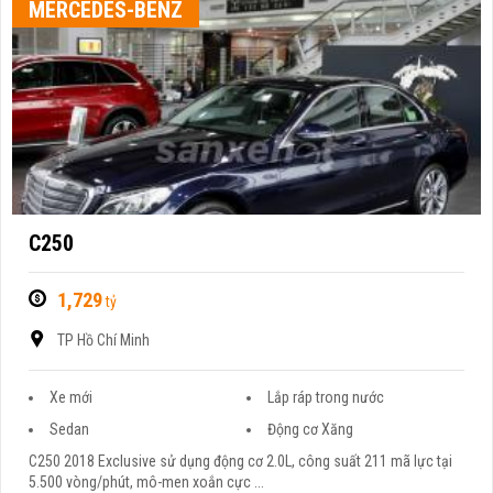
MERCEDES-BENZ
C250
1,729
tỷ
TP Hồ Chí Minh
Xe mới
Lắp ráp trong nước
Sedan
Động cơ Xăng
C250 2018 Exclusive sử dụng động cơ 2.0L, công suất 211 mã lực tại
5.500 vòng/phút, mô-men xoắn cực ...