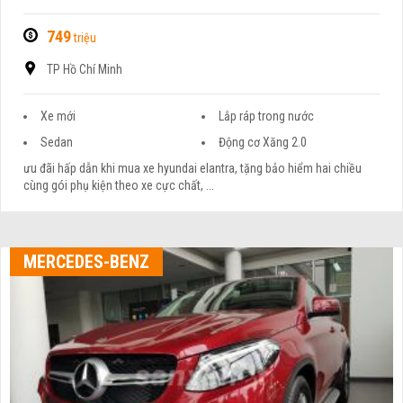
749
triệu
TP Hồ Chí Minh
Xe mới
Lắp ráp trong nước
Sedan
Động cơ Xăng 2.0
ưu đãi hấp dẫn khi mua xe hyundai elantra, tặng bảo hiểm hai chiều
cùng gói phụ kiện theo xe cực chất, ...
MERCEDES-BENZ