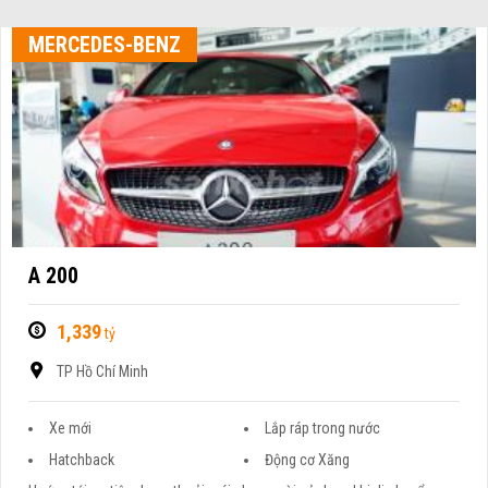
MERCEDES-BENZ
A 200
1,339
tỷ
TP Hồ Chí Minh
Xe mới
Lắp ráp trong nước
Hatchback
Động cơ Xăng