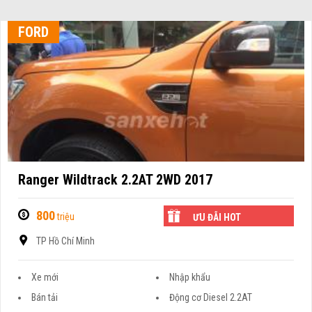
FORD
Ranger Wildtrack 2.2AT 2WD 2017
800
triệu
ƯU ĐÃI HOT
TP Hồ Chí Minh
Xe mới
Nhập khẩu
Bán tải
Động cơ Diesel 2.2AT