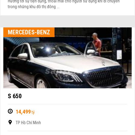
Hướng tới sự tiện dụng, thoải mái cho người sử dụng khi di chuyển
trong những khu đô thị đông ...
MERCEDES-BENZ
S 650
14,499
tỷ
TP Hồ Chí Minh