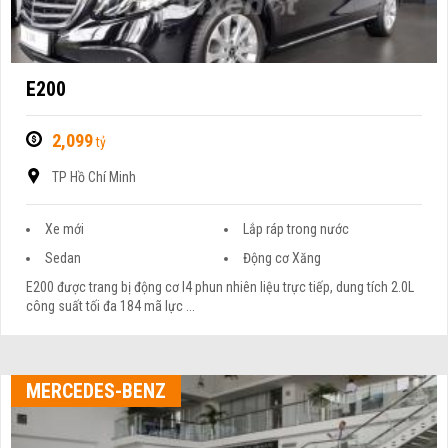
E200
2,099
tỷ
TP Hồ Chí Minh
Xe mới
Lắp ráp trong nước
Sedan
Động cơ Xăng
E200 được trang bị động cơ I4 phun nhiên liệu trực tiếp, dung tích 2.0L
công suất tối đa 184 mã lực ...
MERCEDES-BENZ