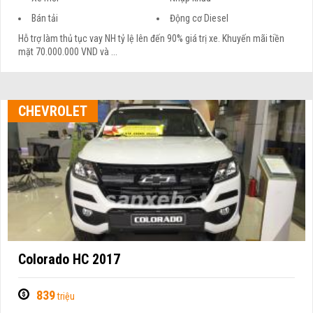
Bán tải
Động cơ Diesel
Hỗ trợ làm thủ tục vay NH tỷ lệ lên đến 90% giá trị xe. Khuyến mãi tiền
mặt 70.000.000 VND và ...
CHEVROLET
Colorado HC 2017
839
triệu