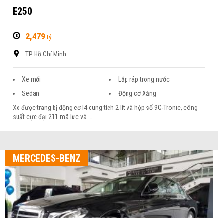
E250
2,479
tỷ
TP Hồ Chí Minh
Xe mới
Lắp ráp trong nước
Sedan
Động cơ Xăng
Xe được trang bị động cơ I4 dung tích 2 lít và hộp số 9G-Tronic, công
suất cực đại 211 mã lực và ...
MERCEDES-BENZ