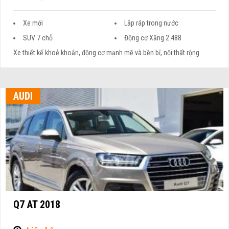
Xe mới
Lắp ráp trong nước
SUV 7 chỗ
Động cơ Xăng 2.488
Xe thiết kế khoẻ khoắn, động cơ mạnh mẽ và bền bỉ, nội thất rộng
AUDI
Q7 AT 2018