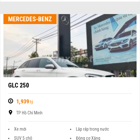
MERCEDES-BENZ
GLC 250
1,939
tỷ
TP Hồ Chí Minh
Xe mới
Lắp ráp trong nước
SUV 5 chỗ
Động cơ Xăng