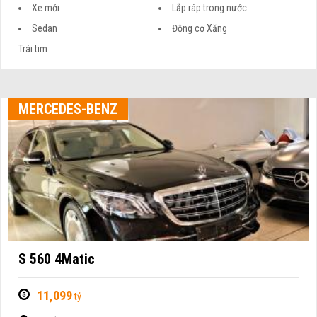
Xe mới
Lắp ráp trong nước
Sedan
Động cơ Xăng
Trái tim
MERCEDES-BENZ
S 560 4Matic
11,099
tỷ