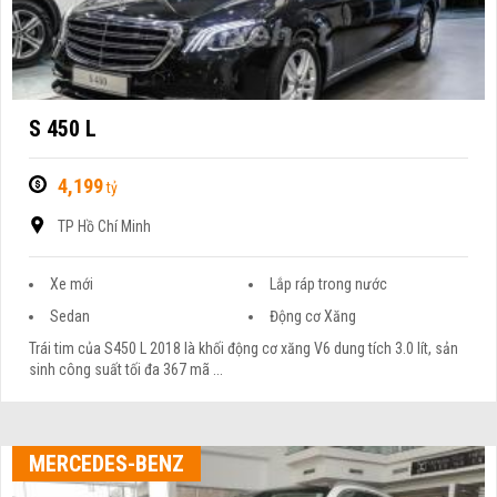
S 450 L
4,199
tỷ
TP Hồ Chí Minh
Xe mới
Lắp ráp trong nước
Sedan
Động cơ Xăng
Trái tim của S450 L 2018 là khối động cơ xăng V6 dung tích 3.0 lít, sản
sinh công suất tối đa 367 mã ...
MERCEDES-BENZ