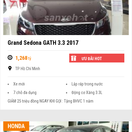
Grand Sedona GATH 3.3 2017
1,268
tỷ
ƯU ĐÃI HOT
TP Hồ Chí Minh
Xe mới
Lắp ráp trong nước
7 chỗ đa dụng
Động cơ Xăng 3.3L
GIẢM 25 triệu đồng NGAY KHI GỌI : Tặng BHVC 1 năm
HONDA