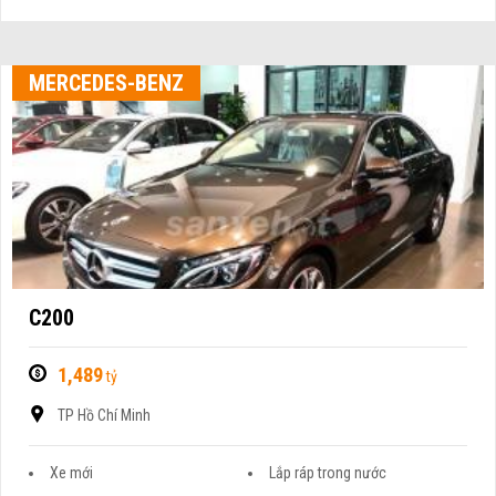
MERCEDES-BENZ
C200
1,489
tỷ
TP Hồ Chí Minh
Xe mới
Lắp ráp trong nước