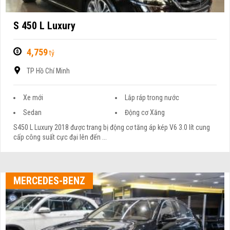
S 450 L Luxury
4,759
tỷ
TP Hồ Chí Minh
Xe mới
Lắp ráp trong nước
Sedan
Động cơ Xăng
S450 L Luxury 2018 được trang bị động cơ tăng áp kép V6 3.0 lít cung
cấp công suất cực đại lên đến ...
MERCEDES-BENZ