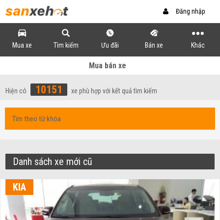
Đăng nhập
Mua xe
Tìm kiếm
Ưu đãi
Bán xe
Khác
Mua bán xe
10151
Hiện có
xe phù hợp với kết quả tìm kiếm
Danh sách xe mới cũ
KIA