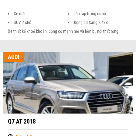
Xe mới
Lắp ráp trong nước
SUV 7 chỗ
Động cơ Xăng 2.488
Xe thiết kế khoẻ khoắn, động cơ mạnh mẽ và bền bỉ, nội thất rộng
AUDI
Q7 AT 2018