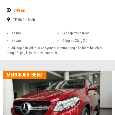
749
triệu
TP Hồ Chí Minh
Xe mới
Lắp ráp trong nước
Sedan
Động cơ Xăng 2.0
ưu đãi hấp dẫn khi mua xe hyundai elantra, tặng bảo hiểm hai chiều
cùng gói phụ kiện theo xe cực chất, ...
MERCEDES-BENZ