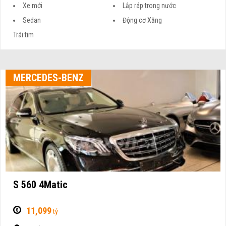
Xe mới
Lắp ráp trong nước
Sedan
Động cơ Xăng
Trái tim
MERCEDES-BENZ
S 560 4Matic
11,099
tỷ