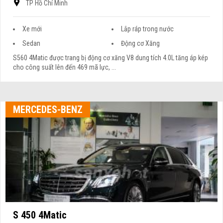
TP Hồ Chí Minh
Xe mới
Lắp ráp trong nước
Sedan
Động cơ Xăng
S560 4Matic được trang bị động cơ xăng V8 dung tích 4.0L tăng áp kép
cho công suất lên đến 469 mã lực, ...
MERCEDES-BENZ
S 450 4Matic