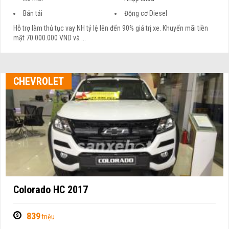
Bán tải
Động cơ Diesel
Hỗ trợ làm thủ tục vay NH tỷ lệ lên đến 90% giá trị xe. Khuyến mãi tiền
mặt 70.000.000 VND và ...
CHEVROLET
Colorado HC 2017
839
triệu