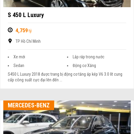
S 450 L Luxury
4,759
tỷ
TP Hồ Chí Minh
Xe mới
Lắp ráp trong nước
Sedan
Động cơ Xăng
S450 L Luxury 2018 được trang bị động cơ tăng áp kép V6 3.0 lít cung
cấp công suất cực đại lên đến ...
MERCEDES-BENZ