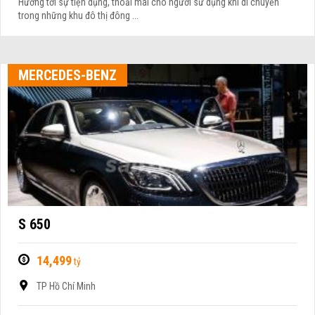
Hướng tới sự tiện dụng, thoải mái cho người sử dụng khi di chuyển
trong những khu đô thị đông ...
MERCEDES-BENZ
S 650
14,499
tỷ
TP Hồ Chí Minh