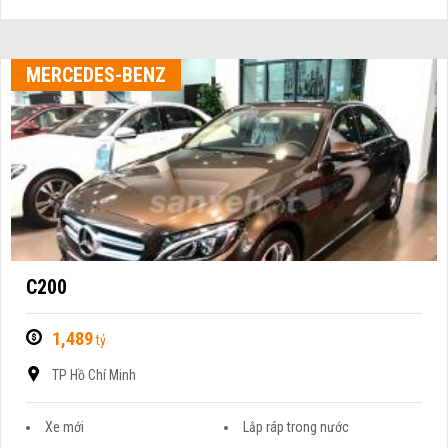
MERCEDES-BENZ
C200
1,489
tỷ
TP Hồ Chí Minh
Xe mới
Lắp ráp trong nước