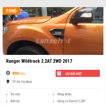
FORD
Ranger Wildtrack 2.2AT 2WD 2017
800
triệu
ƯU ĐÃI HOT
TP Hồ Chí Minh
Xe mới
Nhập khẩu
Bán tải
Động cơ Diesel 2.2AT