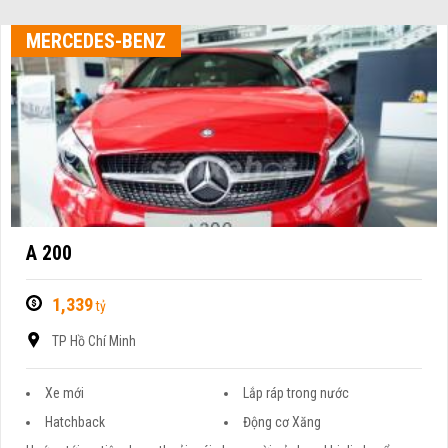
MERCEDES-BENZ
A 200
1,339
tỷ
TP Hồ Chí Minh
Xe mới
Lắp ráp trong nước
Hatchback
Động cơ Xăng