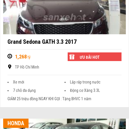
Grand Sedona GATH 3.3 2017
1,268
tỷ
ƯU ĐÃI HOT
TP Hồ Chí Minh
Xe mới
Lắp ráp trong nước
7 chỗ đa dụng
Động cơ Xăng 3.3L
GIẢM 25 triệu đồng NGAY KHI GỌI : Tặng BHVC 1 năm
HONDA