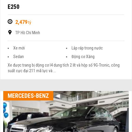
E250
2,479
tỷ
TP Hồ Chí Minh
Xe mới
Lắp ráp trong nước
Sedan
Động cơ Xăng
Xe được trang bị động cơ I4 dung tích 2 lít và hộp số 9G-Tronic, công
suất cực đại 211 mã lực và ...
MERCEDES-BENZ