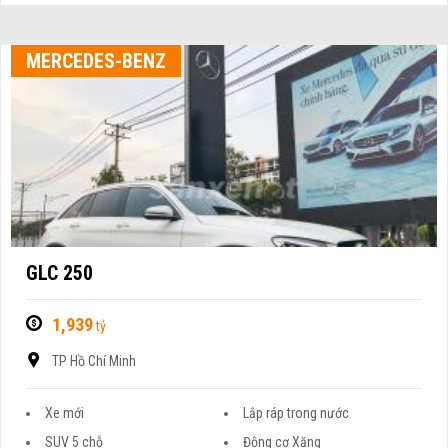
MERCEDES-BENZ
GLC 250
1,939
tỷ
TP Hồ Chí Minh
Xe mới
Lắp ráp trong nước
SUV 5 chỗ
Động cơ Xăng