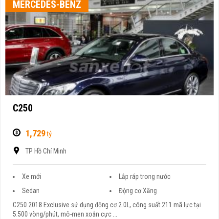
MERCEDES-BENZ
C250
1,729
tỷ
TP Hồ Chí Minh
Xe mới
Lắp ráp trong nước
Sedan
Động cơ Xăng
C250 2018 Exclusive sử dụng động cơ 2.0L, công suất 211 mã lực tại
5.500 vòng/phút, mô-men xoắn cực ...