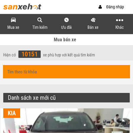
Đăng nhập
Mua xe
Tìm kiếm
Ưu đãi
Bán xe
Khác
Mua bán xe
10151
Hiện có
xe phù hợp với kết quả tìm kiếm
Danh sách xe mới cũ
KIA