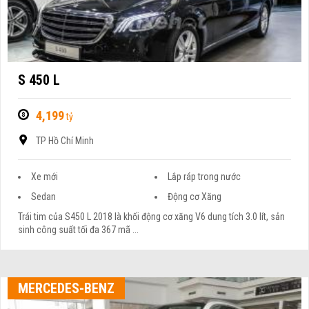
S 450 L
4,199
tỷ
TP Hồ Chí Minh
Xe mới
Lắp ráp trong nước
Sedan
Động cơ Xăng
Trái tim của S450 L 2018 là khối động cơ xăng V6 dung tích 3.0 lít, sản
sinh công suất tối đa 367 mã ...
MERCEDES-BENZ