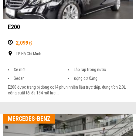
E200
2,099
tỷ
TP Hồ Chí Minh
Xe mới
Lắp ráp trong nước
Sedan
Động cơ Xăng
E200 được trang bị động cơ I4 phun nhiên liệu trực tiếp, dung tích 2.0L
công suất tối đa 184 mã lực ...
MERCEDES-BENZ