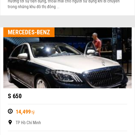
Hướng tới sự tiện dụng, thoải mái cho người sử dụng khi di chuyển
trong những khu đô thị đông ...
MERCEDES-BENZ
S 650
14,499
tỷ
TP Hồ Chí Minh