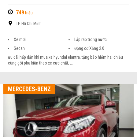
749
triệu
TP Hồ Chí Minh
Xe mới
Lắp ráp trong nước
Sedan
Động cơ Xăng 2.0
ưu đãi hấp dẫn khi mua xe hyundai elantra, tặng bảo hiểm hai chiều
cùng gói phụ kiện theo xe cực chất, ...
MERCEDES-BENZ