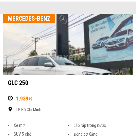
MERCEDES-BENZ
GLC 250
1,939
tỷ
TP Hồ Chí Minh
Xe mới
Lắp ráp trong nước
SUV 5 chỗ
Động cơ Xăng