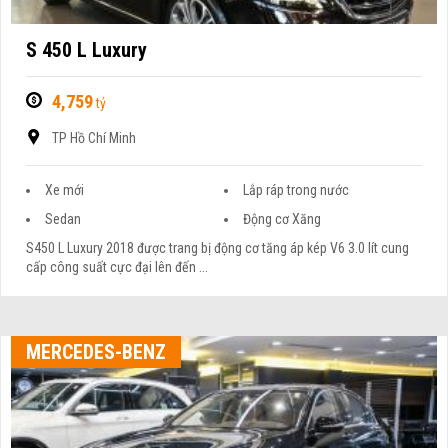
S 450 L Luxury
4,759
tỷ
TP Hồ Chí Minh
Xe mới
Lắp ráp trong nước
Sedan
Động cơ Xăng
S450 L Luxury 2018 được trang bị động cơ tăng áp kép V6 3.0 lít cung
cấp công suất cực đại lên đến ...
MERCEDES-BENZ