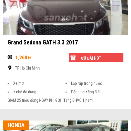
Grand Sedona GATH 3.3 2017
1,268
tỷ
ƯU ĐÃI HOT
TP Hồ Chí Minh
Xe mới
Lắp ráp trong nước
7 chỗ đa dụng
Động cơ Xăng 3.3L
GIẢM 25 triệu đồng NGAY KHI GỌI : Tặng BHVC 1 năm
HONDA