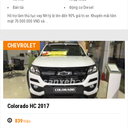
Bán tải
Động cơ Diesel
Hỗ trợ làm thủ tục vay NH tỷ lệ lên đến 90% giá trị xe. Khuyến mãi tiền
mặt 70.000.000 VND và ...
CHEVROLET
Colorado HC 2017
839
triệu