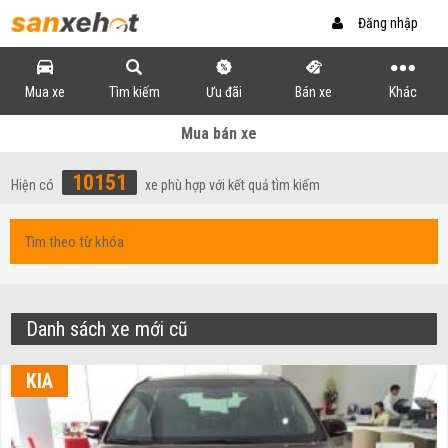
Đăng nhập
Mua xe
Tìm kiếm
Ưu đãi
Bán xe
Khác
Mua bán xe
10151
Hiện có
xe phù hợp với kết quả tìm kiếm
Danh sách xe mới cũ
KIA