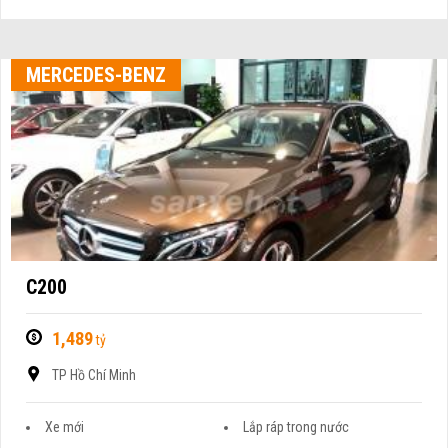
MERCEDES-BENZ
C200
1,489
tỷ
TP Hồ Chí Minh
Xe mới
Lắp ráp trong nước