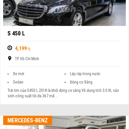
S 450 L
4,199
tỷ
TP Hồ Chí Minh
Xe mới
Lắp ráp trong nước
Sedan
Động cơ Xăng
Trái tim của S450 L 2018 là khối động cơ xăng V6 dung tích 3.0 lít, sản
sinh công suất tối đa 367 mã ...
MERCEDES-BENZ