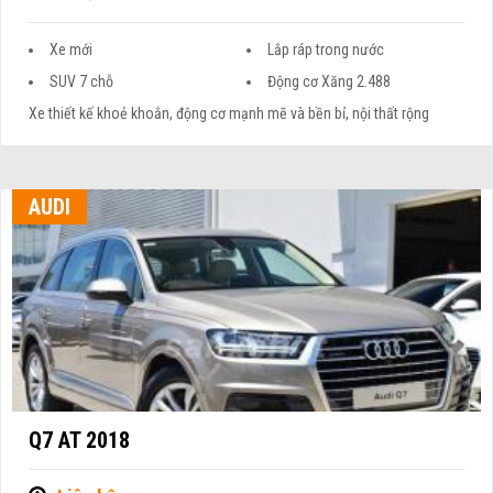
Xe mới
Lắp ráp trong nước
SUV 7 chỗ
Động cơ Xăng 2.488
Xe thiết kế khoẻ khoắn, động cơ mạnh mẽ và bền bỉ, nội thất rộng
AUDI
Q7 AT 2018