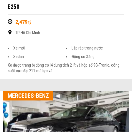
E250
2,479
tỷ
TP Hồ Chí Minh
Xe mới
Lắp ráp trong nước
Sedan
Động cơ Xăng
Xe được trang bị động cơ I4 dung tích 2 lít và hộp số 9G-Tronic, công
suất cực đại 211 mã lực và ...
MERCEDES-BENZ