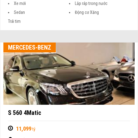
Xe mới
Lắp ráp trong nước
Sedan
Động cơ Xăng
Trái tim
MERCEDES-BENZ
S 560 4Matic
11,099
tỷ