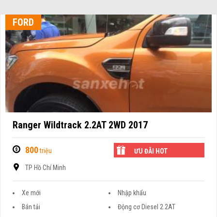
FORD
Ranger Wildtrack 2.2AT 2WD 2017
800
triệu
ƯU ĐÃI HOT
TP Hồ Chí Minh
Xe mới
Nhập khẩu
Bán tải
Động cơ Diesel 2.2AT