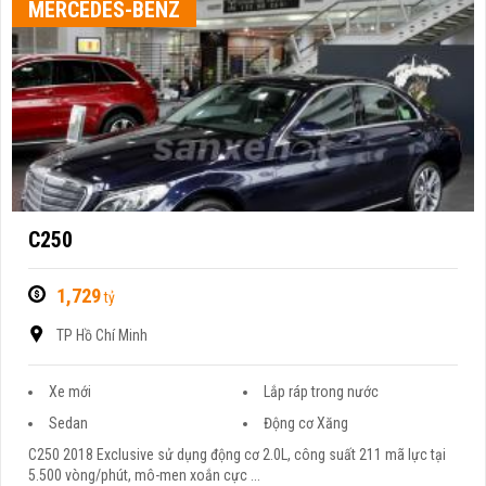
MERCEDES-BENZ
C250
1,729
tỷ
TP Hồ Chí Minh
Xe mới
Lắp ráp trong nước
Sedan
Động cơ Xăng
C250 2018 Exclusive sử dụng động cơ 2.0L, công suất 211 mã lực tại
5.500 vòng/phút, mô-men xoắn cực ...