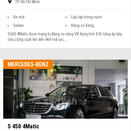
TP Hồ Chí Minh
Xe mới
Lắp ráp trong nước
Sedan
Động cơ Xăng
S560 4Matic được trang bị động cơ xăng V8 dung tích 4.0L tăng áp kép
cho công suất lên đến 469 mã lực, ...
MERCEDES-BENZ
S 450 4Matic