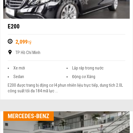
E200
2,099
tỷ
TP Hồ Chí Minh
Xe mới
Lắp ráp trong nước
Sedan
Động cơ Xăng
E200 được trang bị động cơ I4 phun nhiên liệu trực tiếp, dung tích 2.0L
công suất tối đa 184 mã lực ...
MERCEDES-BENZ