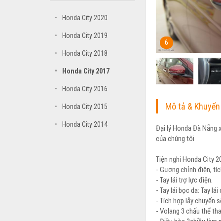
•
Honda City 2020
•
Honda City 2019
6
•
Honda City 2018
•
Honda City 2017
•
Honda City 2016
Mô tả & Khuyến
•
Honda City 2015
•
Honda City 2014
Đại lý Honda Đà Nẵng x
của chúng tôi
Tiện nghi Honda City 2
- Gương chỉnh điện, tíc
- Tay lái trợ lực điện.
- Tay lái bọc da: Tay lá
- Tích hợp lẫy chuyển s
- Volang 3 chấu thể th