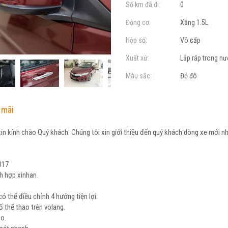
Số km đã đi:
0
Động cơ:
Xăng 1.5L
Hộp số:
Vô cấp
Xuất xứ:
Lắp ráp trong n
Màu sắc:
Đỏ đô
 mãi
in kính chào Quý khách. Chúng tôi xin giới thiệu đến quý khách dòng xe mới n
017
h hợp xinhan.
i có thể điều chỉnh 4 hướng tiện lợi.
ố thể thao trên volang.
ao.