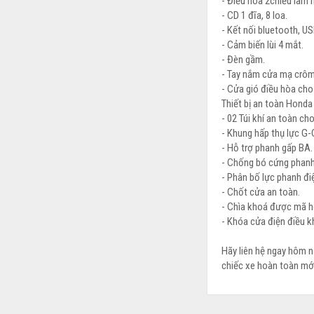
- Điều hòa 2chiều làm 
- CD 1 đĩa, 8 loa.
- Kết nối bluetooth, U
- Cảm biến lùi 4 mắt.
- Đèn gầm.
- Tay nắm cửa mạ crôm
- Cửa gió điều hòa cho
Thiết bị an toàn Honda 
- 02 Túi khí an toàn ch
- Khung hấp thụ lực G
- Hỗ trợ phanh gấp BA.
- Chống bó cứng phan
- Phân bố lực phanh đi
- Chốt cửa an toàn.
- Chìa khoá được mã h
- Khóa cửa điện điều kh
Hãy liên hệ ngay hôm n
chiếc xe hoàn toàn mới