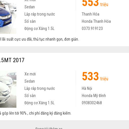
553
triệu
Sedan
Lắp ráp trong nước
Thanh Hóa
Số sàn
Honda Thanh Hóa
Động cơ Xăng 1.5L
0373.919123
 lãi suất cực ưu đãi, thủ tục nhanh gọn, đơn giản.
1.5MT 2017
533
Xe mới
triệu
Sedan
Lắp ráp trong nước
Hà Nội
Số sàn
Honda Mỹ Đình
Động cơ Xăng 1.5L
0938302468
ả góp lên tới 90% , chi phí đăng ký đăng kiểm.