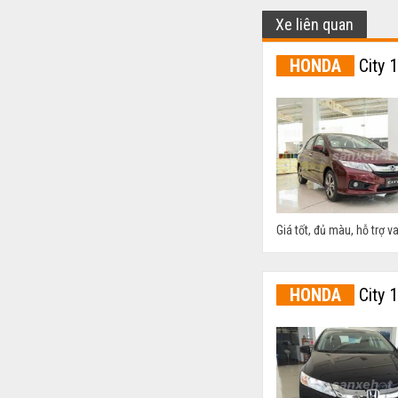
Xe liên quan
HONDA
City 
Giá tốt, đủ màu, hỗ trợ v
HONDA
City 