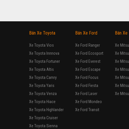
HONDA
City 
Xe mới
Sedan
Lắp ráp trong nước
Số sàn
Động cơ Xăng 1.5L
ƯU ĐAĨ VÀNG THÁNG 2 + 
HONDA
City 
Xe mới
Sedan
Lắp ráp trong nước
Vô cấp
Động cơ Xăng 1.5L