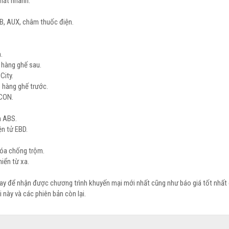
mát nhanh.
SB, AUX, châm thuốc điện.
.
 hàng ghế sau.
City.
o hàng ghế trước.
-CON.
h ABS.
ện tử EBD.
óa chống trộm.
iển từ xa.
ay để nhận được chương trình khuyến mại mới nhất cũng như báo giá tốt nhất
 này và các phiên bản còn lại.