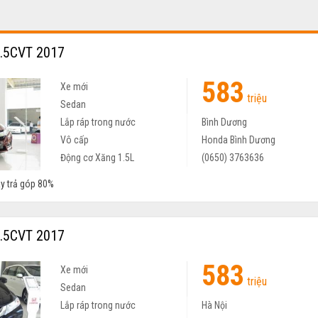
1.5CVT 2017
583
Xe mới
triệu
Sedan
Lắp ráp trong nước
Bình Dương
Vô cấp
Honda Bình Dương
Động cơ Xăng 1.5L
(0650) 3763636
ay trả góp 80%
1.5CVT 2017
583
Xe mới
triệu
Sedan
Lắp ráp trong nước
Hà Nội