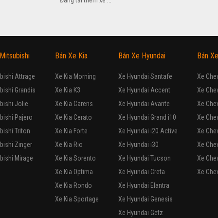
1.5MT 2017
533
triệu
Hải Phòng
Honda Hải Phòng
0936 915 859
tặng tiền mặt + phụ kiện cao cấp + BH toàn quốc
1.5CVT 2017
583
triệu
Hà Nội
Honda Tây Hồ
098 173 8999