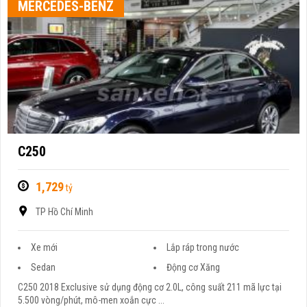
MERCEDES-BENZ
C250
1,729
tỷ
TP Hồ Chí Minh
Xe mới
Lắp ráp trong nước
Sedan
Động cơ Xăng
C250 2018 Exclusive sử dụng động cơ 2.0L, công suất 211 mã lực tại
5.500 vòng/phút, mô-men xoắn cực ...