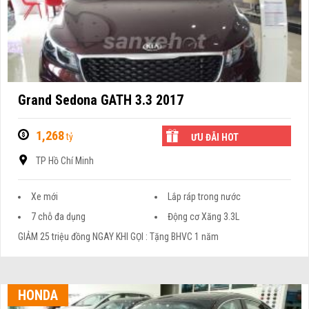
Grand Sedona GATH 3.3 2017
1,268
tỷ
ƯU ĐÃI HOT
TP Hồ Chí Minh
Xe mới
Lắp ráp trong nước
7 chỗ đa dụng
Động cơ Xăng 3.3L
GIẢM 25 triệu đồng NGAY KHI GỌI : Tặng BHVC 1 năm
HONDA