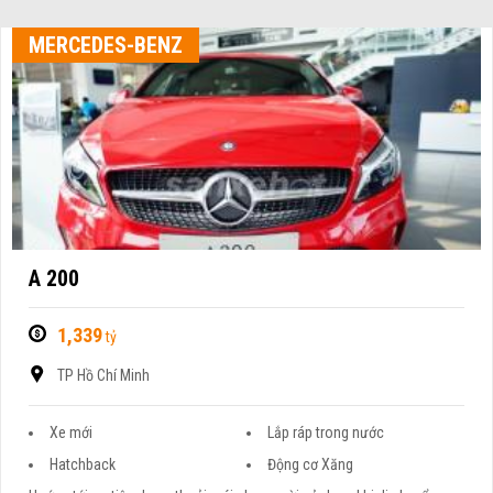
MERCEDES-BENZ
A 200
1,339
tỷ
TP Hồ Chí Minh
Xe mới
Lắp ráp trong nước
Hatchback
Động cơ Xăng