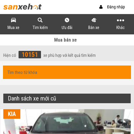
Đăng nhập
Mua xe
Tìm kiếm
Ưu đãi
Bán xe
Khác
Mua bán xe
10151
Hiện có
xe phù hợp với kết quả tìm kiếm
Danh sách xe mới cũ
KIA