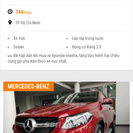
749
triệu
TP Hồ Chí Minh
Xe mới
Lắp ráp trong nước
Sedan
Động cơ Xăng 2.0
ưu đãi hấp dẫn khi mua xe hyundai elantra, tặng bảo hiểm hai chiều
cùng gói phụ kiện theo xe cực chất, ...
MERCEDES-BENZ