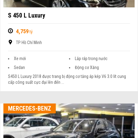
S 450 L Luxury
4,759
tỷ
TP Hồ Chí Minh
Xe mới
Lắp ráp trong nước
Sedan
Động cơ Xăng
S450 L Luxury 2018 được trang bị động cơ tăng áp kép V6 3.0 lít cung
cấp công suất cực đại lên đến ...
MERCEDES-BENZ