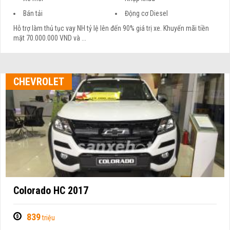
Bán tải
Động cơ Diesel
Hỗ trợ làm thủ tục vay NH tỷ lệ lên đến 90% giá trị xe. Khuyến mãi tiền
mặt 70.000.000 VND và ...
CHEVROLET
Colorado HC 2017
839
triệu