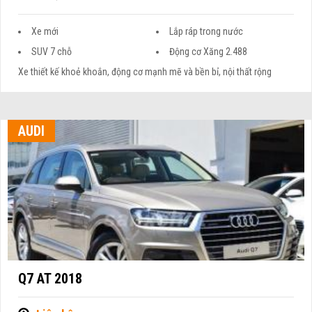
Xe mới
Lắp ráp trong nước
SUV 7 chỗ
Động cơ Xăng 2.488
Xe thiết kế khoẻ khoắn, động cơ mạnh mẽ và bền bỉ, nội thất rộng
AUDI
Q7 AT 2018