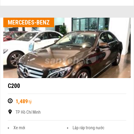
MERCEDES-BENZ
C200
1,489
tỷ
TP Hồ Chí Minh
Xe mới
Lắp ráp trong nước