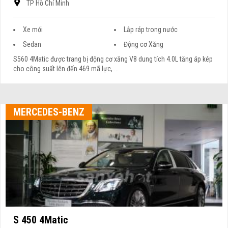
TP Hồ Chí Minh
Xe mới
Lắp ráp trong nước
Sedan
Động cơ Xăng
S560 4Matic được trang bị động cơ xăng V8 dung tích 4.0L tăng áp kép
cho công suất lên đến 469 mã lực, ...
MERCEDES-BENZ
S 450 4Matic