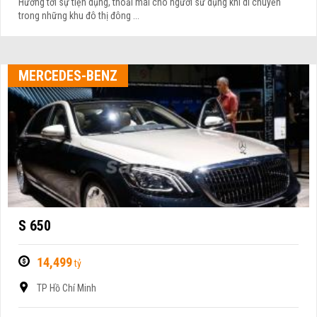
Hướng tới sự tiện dụng, thoải mái cho người sử dụng khi di chuyển
trong những khu đô thị đông ...
MERCEDES-BENZ
S 650
14,499
tỷ
TP Hồ Chí Minh