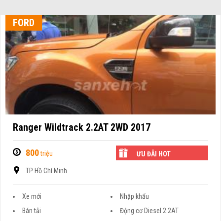
FORD
Ranger Wildtrack 2.2AT 2WD 2017
800
triệu
ƯU ĐÃI HOT
TP Hồ Chí Minh
Xe mới
Nhập khẩu
Bán tải
Động cơ Diesel 2.2AT