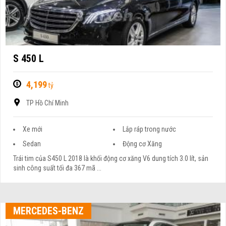
S 450 L
4,199
tỷ
TP Hồ Chí Minh
Xe mới
Lắp ráp trong nước
Sedan
Động cơ Xăng
Trái tim của S450 L 2018 là khối động cơ xăng V6 dung tích 3.0 lít, sản
sinh công suất tối đa 367 mã ...
MERCEDES-BENZ