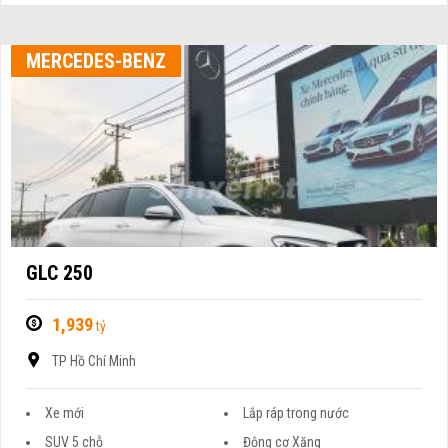
MERCEDES-BENZ
GLC 250
1,939
tỷ
TP Hồ Chí Minh
Xe mới
Lắp ráp trong nước
SUV 5 chỗ
Động cơ Xăng