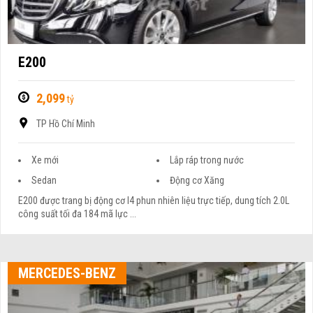
E200
2,099
tỷ
TP Hồ Chí Minh
Xe mới
Lắp ráp trong nước
Sedan
Động cơ Xăng
E200 được trang bị động cơ I4 phun nhiên liệu trực tiếp, dung tích 2.0L
công suất tối đa 184 mã lực ...
MERCEDES-BENZ