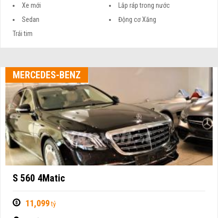
Xe mới
Lắp ráp trong nước
Sedan
Động cơ Xăng
Trái tim
MERCEDES-BENZ
S 560 4Matic
11,099
tỷ