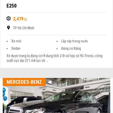
E250
2,479
tỷ
TP Hồ Chí Minh
Xe mới
Lắp ráp trong nước
Sedan
Động cơ Xăng
Xe được trang bị động cơ I4 dung tích 2 lít và hộp số 9G-Tronic, công
suất cực đại 211 mã lực và ...
MERCEDES-BENZ