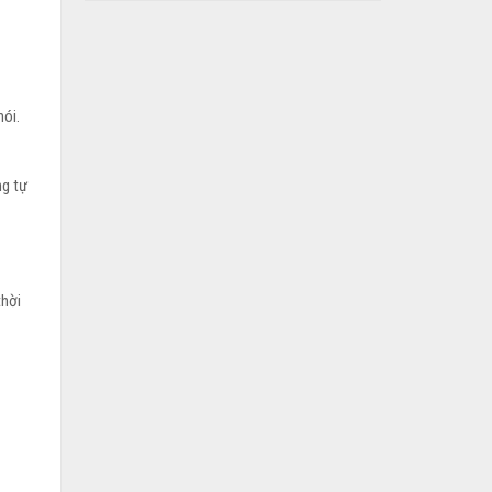
nói.
ng tự
thời