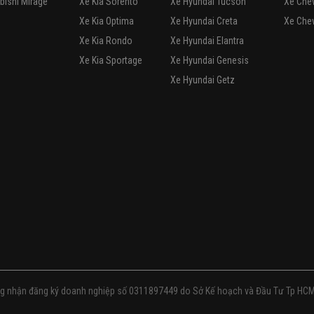
1,990
tỷ
Hà Nội
Honda Long Biên
0978 603 333
 lãi suất cực ưu đãi, thủ tục nhanh gọn, đơn giản.
ey 2017
1,990
tỷ
Nghệ An
Honda Vinh
0911 47 85 58
3 năm, bảo dưỡng chu đáo, trả góp 70%