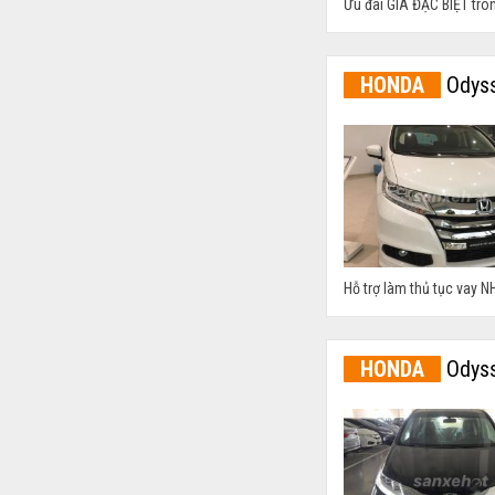
Ưu đãi GIÁ ĐẶC BIỆT tro
HONDA
Odyss
Hỗ trợ làm thủ tục vay NH
HONDA
Odyss