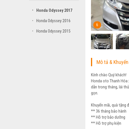
•
Honda Odyssey 2017
•
Honda Odyssey 2016
6
•
Honda Odyssey 2015
Mô tả & Khuyến
Kính chào Quý khách!
Honda oto Thanh Hóa xi
dẫn trong tháng, lái thử
gọn.
Khuyến mãi, quà tặng đ
** 36 tháng bảo hành
** Hỗ trợ bảo dưỡng
** Hỗ trợ phụ kiện