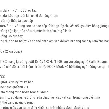
n đại chỉ với một thao tác.
ện đại kết hợp lưới tản nhiệt đa tầng Crom
 với nội thất da cao cấp
art/Stop, vô lăng boc da cao cấp tích hợp lẫy chuyển số, gọi điện bằng giọng 
 vùng độc lập, cửa sổ trời, màn hình cảm ứng 7 inch.
hướng, có tựa tay.
ộng rãi cho ba người và có thể ghập âm sàn để làm khoang hành lý, rèm che nắ
loa (2 loa bổng).
ITEC mang lại công suất tối đa 173 Hp/6200 rpm với công nghệ Earth Dreams.
, có chế độ lái tiết kiệm nhiên liệu ECON Mode và hệ thống ngắt động cơ tạm 
ESS.
người lái và người kế bên.
cho hàng ghế thứ 2,3.
gara thông minh hoàn toàn tự động.
ểm mù, sử dụng hệ thống rada phát hiện các vật cản trong vùng điểm mù.
ật thể băng ngang đường.
c rộng giúp bạn tự tin điều khiển xe trên những đoạn đường hẹp.