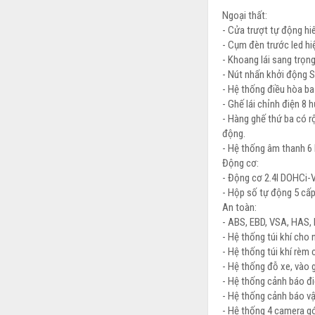
Ngoại thất:
- Cửa trượt tự động hiê
- Cụm đèn trước led hi
- Khoang lái sang trọng
- Nút nhấn khởi động St
- Hệ thống điều hòa ba
- Ghế lái chỉnh điện 8 
- Hàng ghế thứ ba có r
động.
- Hệ thống âm thanh 6 
Động cơ:
- Động cơ 2.4l DOHCi-V
- Hộp số tự động 5 cấp
An toàn:
- ABS, EBD, VSA, HAS, 
- Hệ thống túi khí cho 
- Hệ thống túi khí rèm 
- Hệ thống đỗ xe, vào 
- Hệ thống cảnh báo đi
- Hệ thống cảnh báo v
- Hệ thống 4 camera gó