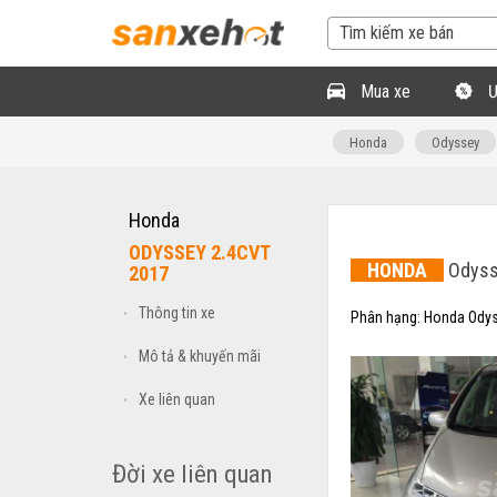
Mua xe
Ư
Honda
Odyssey
Honda
ODYSSEY 2.4CVT
HONDA
Odyss
2017
Thông tin xe
•
Phân hạng:
Honda Odys
Mô tả & khuyến mãi
•
Xe liên quan
•
Đời xe liên quan