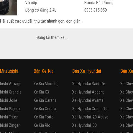
Vô cấp
Honda Hải Phòng
Động cơ Xăng 2.4L
0936 915 859
 lãi suất cực ưu đãi, thủ tục nhanh gọn, đơn giản.
ey 2.4CVT 2017
1,990
tỷ
Nghệ An
Honda Vinh
0911 47 85 58
h toàn quốc + hỗ trợ trả góp LS 7%
ey 2.4CVT 2017