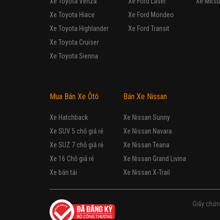
7 chỗ đa dụng
Nhập khẩu
Vô cấp
Động cơ Xăng 2.4L
Hỗ trợ làm thủ tục vay NH
HONDA
Odyss
Xe mới
7 chỗ đa dụng
Nhập khẩu
Tự động
Động cơ Xăng
Đại lý hỗ trợ bảo hành 