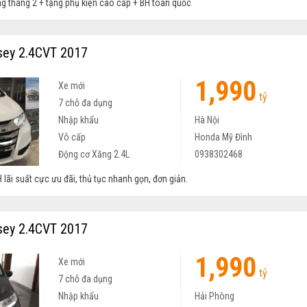
ng tháng 2 + tặng phụ kiện cao cấp + BH toàn quốc
ey 2.4CVT 2017
1,990
Xe mới
tỷ
7 chỗ đa dụng
Nhập khẩu
Hà Nội
Vô cấp
Honda Mỹ Đình
Động cơ Xăng 2.4L
0938302468
 lãi suất cực ưu đãi, thủ tục nhanh gọn, đơn giản.
ey 2.4CVT 2017
1,990
Xe mới
tỷ
7 chỗ đa dụng
Nhập khẩu
Hải Phòng