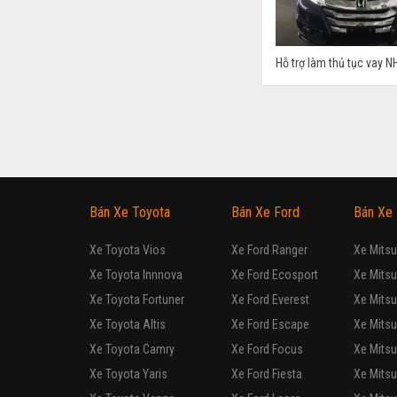
Hỗ trợ làm thủ tục vay NH
HONDA
Odyss
Xe mới
7 chỗ đa dụng
Nhập khẩu
Vô cấp
Động cơ Xăng 2.4L
Tặng tiền mặt + Bảo hàn
HONDA
Odyss
Xe mới