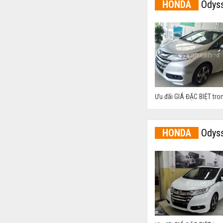
HONDA
Odyss
Ưu đãi GIÁ ĐẶC BIỆT tro
HONDA
Odyss