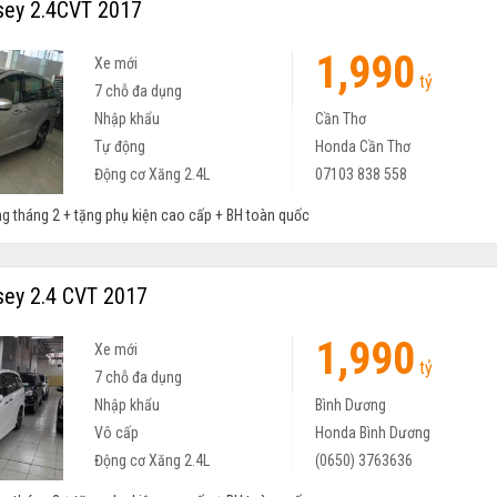
ey 2.4CVT 2017
1,990
Xe mới
tỷ
7 chỗ đa dụng
Nhập khẩu
Cần Thơ
Tự động
Honda Cần Thơ
Động cơ Xăng 2.4L
07103 838 558
ng tháng 2 + tặng phụ kiện cao cấp + BH toàn quốc
ey 2.4 CVT 2017
1,990
Xe mới
tỷ
7 chỗ đa dụng
Nhập khẩu
Bình Dương
Vô cấp
Honda Bình Dương
Động cơ Xăng 2.4L
(0650) 3763636