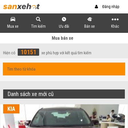
Đăng nhập
Mua xe
Tìm kiếm
Ưu đãi
Bán xe
Khác
Mua bán xe
10151
Hiện có
xe phù hợp với kết quả tìm kiếm
Danh sách xe mới cũ
KIA