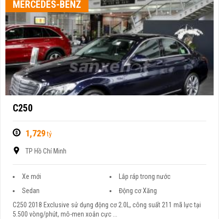
MERCEDES-BENZ
C250
1,729
tỷ
TP Hồ Chí Minh
Xe mới
Lắp ráp trong nước
Sedan
Động cơ Xăng
C250 2018 Exclusive sử dụng động cơ 2.0L, công suất 211 mã lực tại
5.500 vòng/phút, mô-men xoắn cực ...