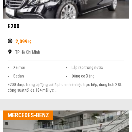
E200
2,099
tỷ
TP Hồ Chí Minh
Xe mới
Lắp ráp trong nước
Sedan
Động cơ Xăng
E200 được trang bị động cơ I4 phun nhiên liệu trực tiếp, dung tích 2.0L
công suất tối đa 184 mã lực ...
MERCEDES-BENZ