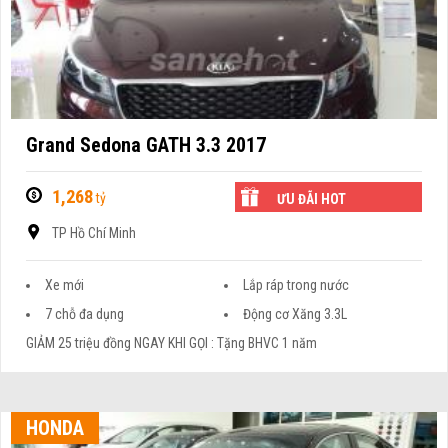
Grand Sedona GATH 3.3 2017
1,268
tỷ
ƯU ĐÃI HOT
TP Hồ Chí Minh
Xe mới
Lắp ráp trong nước
7 chỗ đa dụng
Động cơ Xăng 3.3L
GIẢM 25 triệu đồng NGAY KHI GỌI : Tặng BHVC 1 năm
HONDA