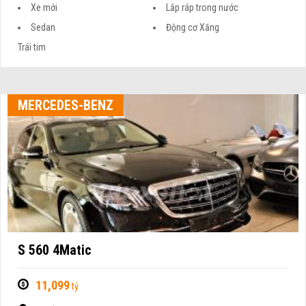
Xe mới
Lắp ráp trong nước
Sedan
Động cơ Xăng
Trái tim
MERCEDES-BENZ
S 560 4Matic
11,099
tỷ