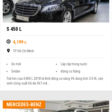
S 450 L
4,199
tỷ
TP Hồ Chí Minh
Xe mới
Lắp ráp trong nước
Sedan
Động cơ Xăng
Trái tim của S450 L 2018 là khối động cơ xăng V6 dung tích 3.0 lít, sản
sinh công suất tối đa 367 mã ...
MERCEDES-BENZ