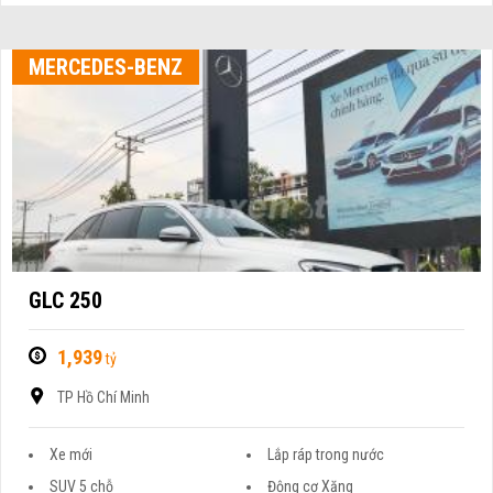
MERCEDES-BENZ
GLC 250
1,939
tỷ
TP Hồ Chí Minh
Xe mới
Lắp ráp trong nước
SUV 5 chỗ
Động cơ Xăng