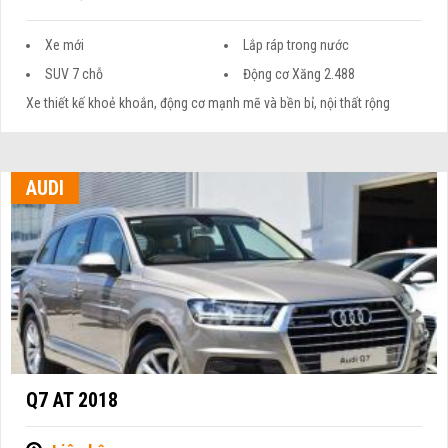
Xe mới
Lắp ráp trong nước
SUV 7 chỗ
Động cơ Xăng 2.488
Xe thiết kế khoẻ khoắn, động cơ mạnh mẽ và bền bỉ, nội thất rộng
AUDI
Q7 AT 2018