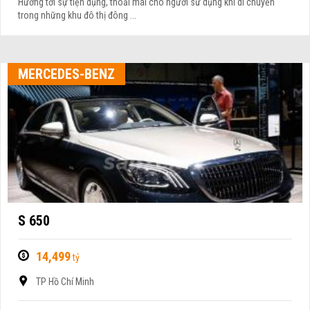
Hướng tới sự tiện dụng, thoải mái cho người sử dụng khi di chuyển
trong những khu đô thị đông ...
MERCEDES-BENZ
S 650
14,499
tỷ
TP Hồ Chí Minh