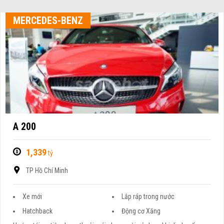
MERCEDES-BENZ
A 200
1,339
tỷ
TP Hồ Chí Minh
Xe mới
Lắp ráp trong nước
Hatchback
Động cơ Xăng