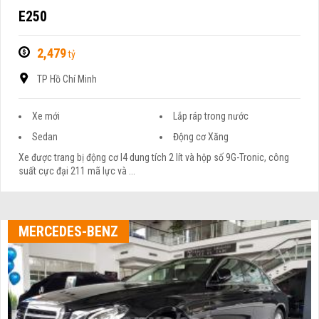
E250
2,479
tỷ
TP Hồ Chí Minh
Xe mới
Lắp ráp trong nước
Sedan
Động cơ Xăng
Xe được trang bị động cơ I4 dung tích 2 lít và hộp số 9G-Tronic, công
suất cực đại 211 mã lực và ...
MERCEDES-BENZ