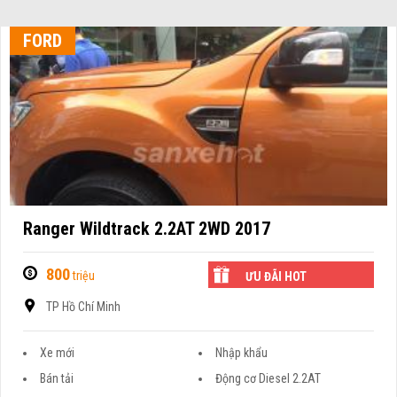
FORD
Ranger Wildtrack 2.2AT 2WD 2017
800
triệu
ƯU ĐÃI HOT
TP Hồ Chí Minh
Xe mới
Nhập khẩu
Bán tải
Động cơ Diesel 2.2AT