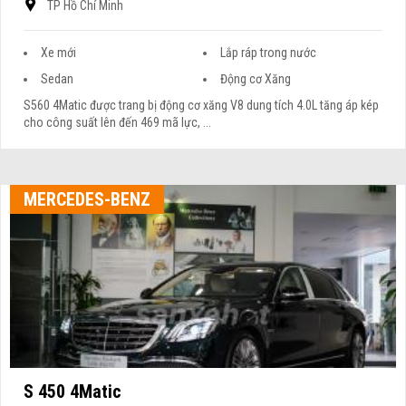
TP Hồ Chí Minh
Xe mới
Lắp ráp trong nước
Sedan
Động cơ Xăng
S560 4Matic được trang bị động cơ xăng V8 dung tích 4.0L tăng áp kép
cho công suất lên đến 469 mã lực, ...
MERCEDES-BENZ
S 450 4Matic