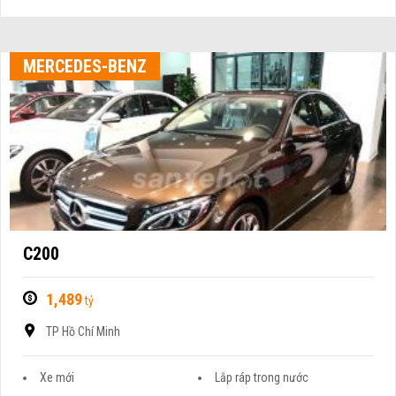
MERCEDES-BENZ
C200
1,489
tỷ
TP Hồ Chí Minh
Xe mới
Lắp ráp trong nước