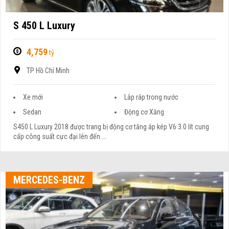
S 450 L Luxury
4,759
tỷ
TP Hồ Chí Minh
Xe mới
Lắp ráp trong nước
Sedan
Động cơ Xăng
S450 L Luxury 2018 được trang bị động cơ tăng áp kép V6 3.0 lít cung
cấp công suất cực đại lên đến ...
MERCEDES-BENZ