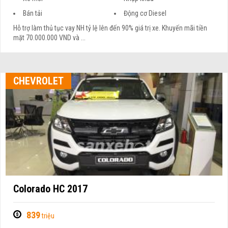
Bán tải
Động cơ Diesel
Hỗ trợ làm thủ tục vay NH tỷ lệ lên đến 90% giá trị xe. Khuyến mãi tiền
mặt 70.000.000 VND và ...
CHEVROLET
Colorado HC 2017
839
triệu