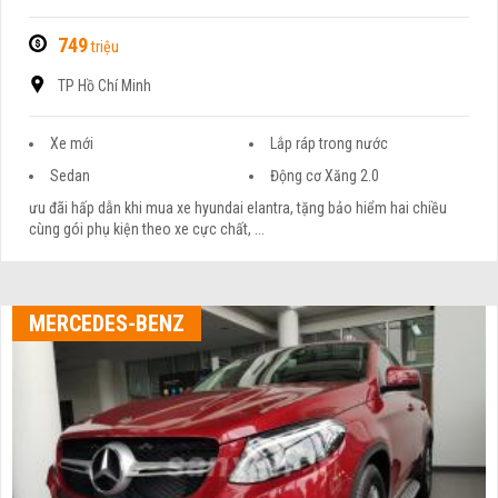
749
triệu
TP Hồ Chí Minh
Xe mới
Lắp ráp trong nước
Sedan
Động cơ Xăng 2.0
ưu đãi hấp dẫn khi mua xe hyundai elantra, tặng bảo hiểm hai chiều
cùng gói phụ kiện theo xe cực chất, ...
MERCEDES-BENZ