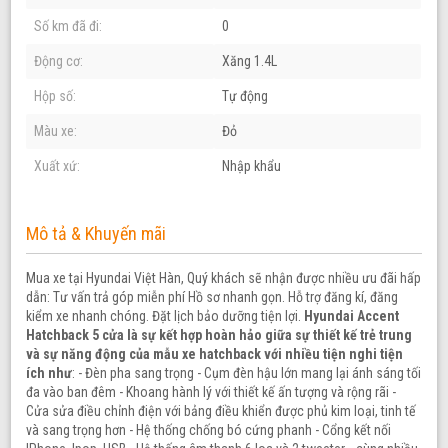
Số km đã đi:
0
Động cơ:
Xăng 1.4L
Hộp số:
Tự động
Màu xe:
Đỏ
Xuất xứ:
Nhập khẩu
Mô tả & Khuyến mãi
Mua xe tại Hyundai Việt Hàn, Quý khách sẽ nhận được nhiều ưu đãi hấp
dẫn: Tư vấn trả góp miễn phí Hồ sơ nhanh gọn. Hỗ trợ đăng kí, đăng
kiểm xe nhanh chóng. Đặt lịch bảo dưỡng tiện lợi.
Hyundai Accent
Hatchback 5 cửa là sự kết hợp hoàn hảo giữa sự thiết kế trẻ trung
và sự năng động của mẫu xe hatchback với nhiều tiện nghi tiện
ích như
: - Đèn pha sang trọng - Cụm đèn hậu lớn mang lại ánh sáng tối
đa vào ban đêm - Khoang hành lý với thiết kế ấn tượng và rộng rãi -
Cửa sửa điều chỉnh điện với bảng điều khiển được phủ kim loại, tinh tế
và sang trọng hơn - Hệ thống chống bó cứng phanh - Cổng kết nối