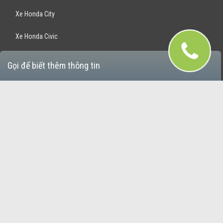
Xe Honda City
Xe Honda Civic
Xe Honda Crv
Gọi để biết thêm thông tin
Xe Honda Odyssey
Mua Bán Xe Ôtô
Xe Hatchback
Xe SUV 5 chỗ giá rẻ
Xe SUZ 7 chỗ giá rẻ
Xe 16 Chỗ giá rẻ
Xe bán tải