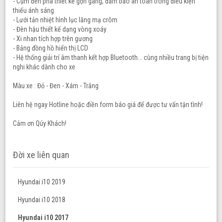
- Cụm đèn pha thiết kế gọn gàng, đảm bảo an toàn trong điều kiện
thiếu ánh sáng
- Lưới tản nhiệt hình lục lăng mạ crôm
- Đèn hậu thiết kế dạng vòng xoáy
- Xi nhan tích hợp trên gương
- Bảng đồng hồ hiển thị LCD
- Hệ thống giải trí âm thanh kết hợp Bluetooth... cùng nhiều trang bị tiện
nghi khác dành cho xe
Màu xe : Đỏ - Đen - Xám - Trắng
Liên hệ ngay Hotline hoặc điền form báo giá để được tư vấn tận tình!
Cảm ơn Qúy Khách!
Đời xe liên quan
Hyundai i10 2019
Hyundai i10 2018
Hyundai i10 2017