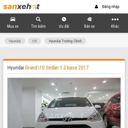
Đăng nhập
Mua xe
Tìm kiếm
Ưu đãi
Bán xe
Khác
Hyundai
i10
Hyundai Trường Chinh
Hyundai
Grand i10 Sedan 1.2 ba
se 2017