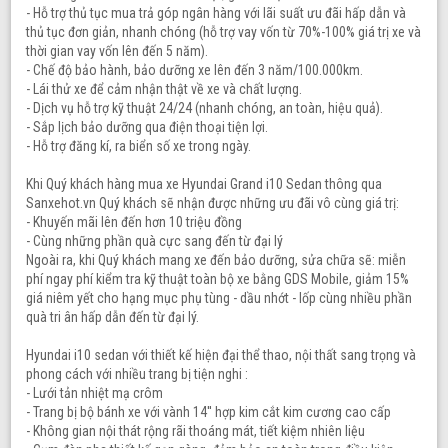
- Hỗ trợ thủ tục mua trả góp ngân hàng với lãi suất ưu đãi hấp dẫn và
thủ tục đơn giản, nhanh chóng (hỗ trợ vay vốn từ 70%-100% giá trị xe và
thời gian vay vốn lên đến 5 năm).
- Chế độ bảo hành, bảo dưỡng xe lên đến 3 năm/100.000km.
- Lái thử xe để cảm nhận thật về xe và chất lượng.
- Dịch vụ hỗ trợ kỹ thuật 24/24 (nhanh chóng, an toàn, hiệu quả).
- Sắp lịch bảo dưỡng qua điện thoại tiện lợi.
- Hỗ trợ đăng kí, ra biển số xe trong ngày.
Khi Quý khách hàng mua xe Hyundai Grand i10 Sedan thông qua
Sanxehot.vn Quý khách sẽ nhận được những ưu đãi vô cùng giá trị:
- Khuyến mãi lên đến hơn 10 triệu đồng
- Cùng những phần quà cực sang đến từ đại lý
Ngoài ra, khi Quý khách mang xe đến bảo dưỡng, sửa chữa sẽ: miễn
phí ngay phí kiểm tra kỹ thuật toàn bộ xe bằng GDS Mobile, giảm 15%
giá niêm yết cho hạng mục phụ tùng - dầu nhớt - lốp cùng nhiều phần
quà tri ân hấp dẫn đến từ đại lý.
Hyundai i10 sedan với thiết kế hiện đại thể thao, nội thất sang trọng và
phong cách với nhiều trang bị tiện nghi :
- Lưới tản nhiệt mạ crôm
- Trang bị bộ bánh xe với vành 14'' hợp kim cắt kim cương cao cấp
- Không gian nội thát rộng rãi thoáng mát, tiết kiệm nhiên liệu