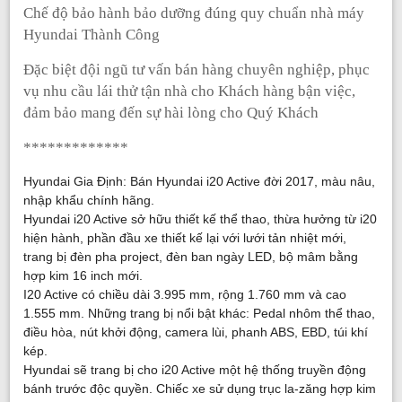
Chế
đ
ộ
b
ả
o hành b
ả
o d
ưỡ
ng đúng quy chu
ẩ
n nhà máy
Hyundai Thành Công
Đặ
c bi
ệ
t đ
ộ
i ng
ũ
t
ư vấ
n bán hàng chuyên nghi
ệ
p, ph
ụ
c
v
ụ
nhu c
ầ
u lái th
ử
t
ậ
n nhà cho Khách hàng b
ậ
n vi
ệ
c,
đ
ả
m b
ả
o mang đ
ế
n s
ự
hài lòng cho Quý Khách
*************
Hyundai Gia Định: Bán Hyundai i20 Active đời 2017, màu nâu,
nhập khẩu chính hãng.
Hyundai i20 Active sở hữu thiết kế thể thao, thừa hưởng từ i20
hiện hành, phần đầu xe thiết kế lại với lưới tản nhiệt mới,
trang bị đèn pha project, đèn ban ngày LED, bộ mâm bằng
hợp kim 16 inch mới.
I20 Active có chiều dài 3.995 mm, rộng 1.760 mm và cao
1.555 mm. Những trang bị nổi bật khác: Pedal nhôm thể thao,
điều hòa, nút khởi động, camera lùi, phanh ABS, EBD, túi khí
kép.
Hyundai sẽ trang bị cho i20 Active một hệ thống truyền động
bánh trước độc quyền. Chiếc xe sử dụng trục la-zăng hợp kim