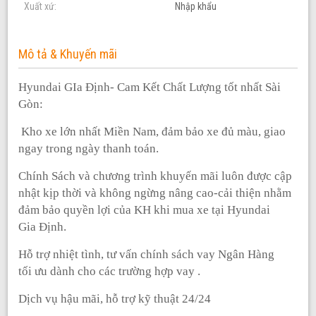
Xuất xứ:
Nhập khẩu
Mô tả & Khuyến mãi
Hyundai GIa Đị
nh- Cam K
ế
t Ch
ấ
t L
ượ
ng t
ố
t nh
ấ
t Sài
Gòn:
Kho xe lớ
n nh
ấ
t Mi
ề
n Nam, đ
ả
m b
ả
o xe đ
ủ
màu, giao
ngay trong ngày thanh toán.
Chính Sách và chương trình khuyế
n mãi luôn đ
ượ
c c
ậ
p
nh
ậ
t k
ị
p th
ờ
i và không ng
ừ
ng nâng cao-c
ả
i thi
ệ
n nh
ằ
m
đ
ả
m b
ả
o quy
ề
n l
ợ
i c
ủ
a KH khi mua xe t
ạ
i Hyundai
Gia
Đị
nh.
Hỗ
tr
ợ
nhi
ệ
t tình, t
ư vấ
n chính sách vay Ngân Hàng
t
ố
i
ưu dành cho các trườ
ng h
ợ
p vay .
Dị
ch v
ụ
h
ậ
u mãi, h
ỗ
tr
ợ
k
ỹ
thu
ậ
t 24/24