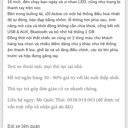
16 inch, đèn chạy ban ngày và xi nhan LED, cũng như trang bị
thanh ray trên nóc.
Bên trong buồng lái, i20 Active có một hệ thống điều hoà nhiệt
độ tự động, bàn đạp bằng nhôm, lỗ thông hơi phía sau, tính
năng mở cửa và khởi động không cần chìa khoá, cổng kết nối
USB & AUX, Bluetooth và bộ nhớ hệ thống 1 GB.
Đồng thời nội thất chiếc xe cũng có 2 tông màu cho khách
hàng lựa chọn và nhiều điểm đáng chú ý khác như hệ thống
âm thanh 8 loa, ghế lái và vô lăng điều chỉnh, các túi khí phía
trước và hộp đựng găng tay.
Test xe thoả
i mái, m
ọ
i th
ủ
t
ụ
c t
ạ
i nhà.
Hỗ
tr
ợ
ngân hàng
50 - 90% giá trị
v
ớ
i lãi su
ấ
t th
ấ
p nh
ấ
t.
Thủ
t
ụ
c tr
ả
góp đ
ơn giả
n có xe nhanh chóng.
Liên hệ
ngay: Mr Qu
ố
c Thái: 0938.919.003 (đ
ể
đ
ượ
c t
ư
vấ
n tr
ự
c ti
ế
p và nh
ậ
n giá
ưu đãi)
Đời xe liên quan