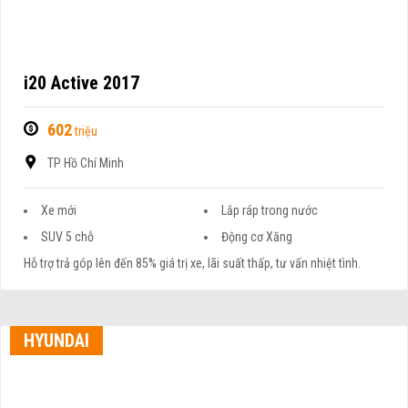
i20 Active 2017
602
triệu
TP Hồ Chí Minh
Xe mới
Lắp ráp trong nước
SUV 5 chỗ
Động cơ Xăng
Hỗ trợ trả góp lên đến 85% giá trị xe, lãi suất thấp, tư vấn nhiệt tình.
HYUNDAI