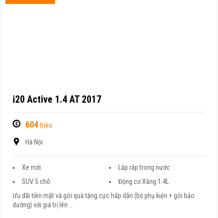
i20 Active 1.4 AT 2017
604
triệu
Hà Nội
Xe mới
Lắp ráp trong nước
SUV 5 chỗ
Động cơ Xăng 1.4L
Ưu đãi tiền mặt và gói quà tặng cực hấp dẫn (bộ phụ kiện + gói bảo
dưỡng) với giá trị lên ...