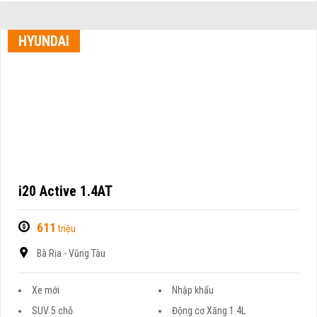
HYUNDAI
i20 Active 1.4AT
611
triệu
Bà Rịa - Vũng Tàu
Xe mới
Nhập khẩu
SUV 5 chỗ
Động cơ Xăng 1.4L