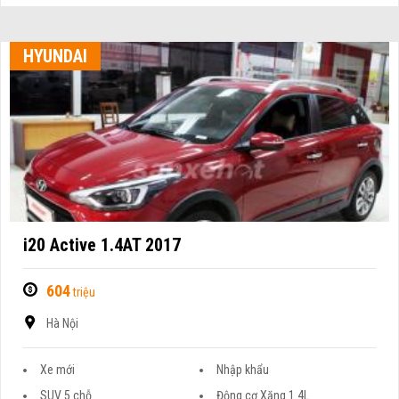
HYUNDAI
i20 Active 1.4AT 2017
604
triệu
Hà Nội
Xe mới
Nhập khẩu
SUV 5 chỗ
Động cơ Xăng 1.4L