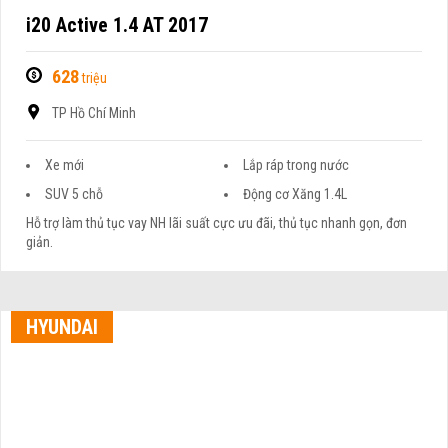
i20 Active 1.4 AT 2017
628
triệu
TP Hồ Chí Minh
Xe mới
Lắp ráp trong nước
SUV 5 chỗ
Động cơ Xăng 1.4L
Hỗ trợ làm thủ tục vay NH lãi suất cực ưu đãi, thủ tục nhanh gọn, đơn
giản.
HYUNDAI