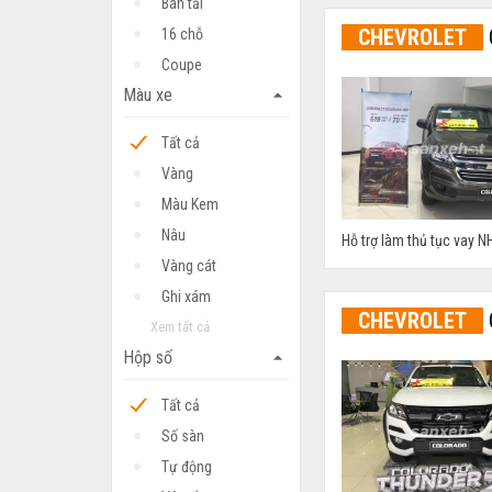
Bán tải
CHEVROLET
16 chỗ
Coupe
Màu xe
arrow_drop_up
Tất cả
Vàng
Màu Kem
Nâu
Hỗ trợ làm thủ tục vay NH
Vàng cát
Ghi xám
CHEVROLET
Xem tất cả
Hộp số
arrow_drop_up
Tất cả
Số sàn
Tự động