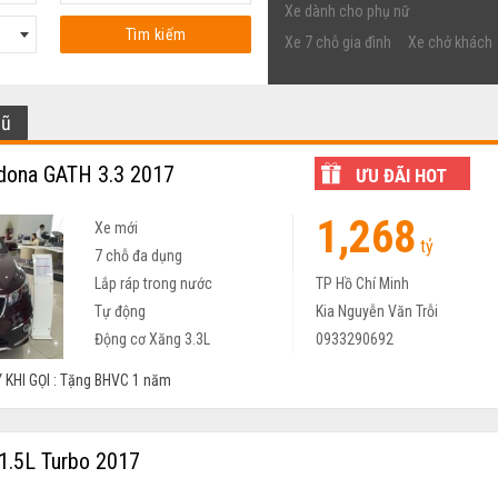
Xe dành cho phụ nữ
Tìm kiếm
Xe 7 chỗ gia đình
Xe chở khách
cũ
dona GATH 3.3 2017
ƯU ĐÃI HOT
1,268
Xe mới
tỷ
7 chỗ đa dụng
Lắp ráp trong nước
TP Hồ Chí Minh
Tự động
Kia Nguyễn Văn Trỗi
Động cơ Xăng 3.3L
0933290692
 KHI GỌI : Tặng BHVC 1 năm
 1.5L Turbo 2017