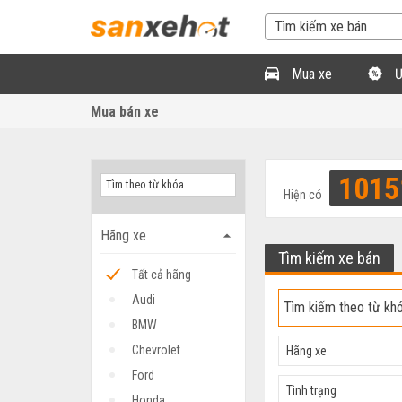
Mua xe
Ư
Mua bán xe
1015
Hiện có
Hãng xe
arrow_drop_up
Tìm kiếm xe bán
Tất cả hãng
Audi
BMW
Chevrolet
Hãng xe
Ford
Tình trạng
Honda