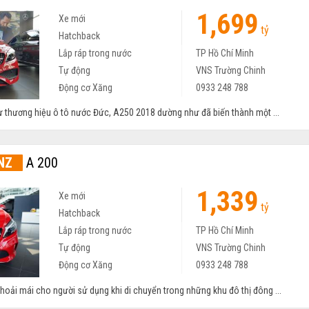
1,699
Xe mới
tỷ
Hatchback
Lắp ráp trong nước
TP Hồ Chí Minh
Tự động
VNS Trường Chinh
Động cơ Xăng
0933 248 788
từ thương hiệu ô tô nước Đức, A250 2018 dường như đã biến thành một ...
NZ
A 200
1,339
Xe mới
tỷ
Hatchback
Lắp ráp trong nước
TP Hồ Chí Minh
Tự động
VNS Trường Chinh
Động cơ Xăng
0933 248 788
thoải mái cho người sử dụng khi di chuyển trong những khu đô thị đông ...