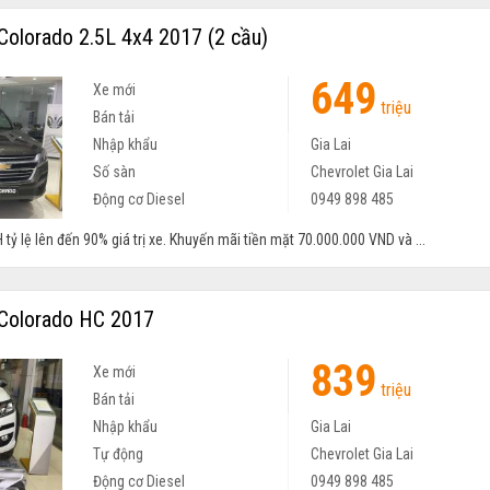
Colorado 2.5L 4x4 2017 (2 cầu)
649
Xe mới
triệu
Bán tải
Nhập khẩu
Gia Lai
Số sàn
Chevrolet Gia Lai
Động cơ Diesel
0949 898 485
 tỷ lệ lên đến 90% giá trị xe. Khuyến mãi tiền mặt 70.000.000 VND và ...
Colorado HC 2017
839
Xe mới
triệu
Bán tải
Nhập khẩu
Gia Lai
Tự động
Chevrolet Gia Lai
Động cơ Diesel
0949 898 485