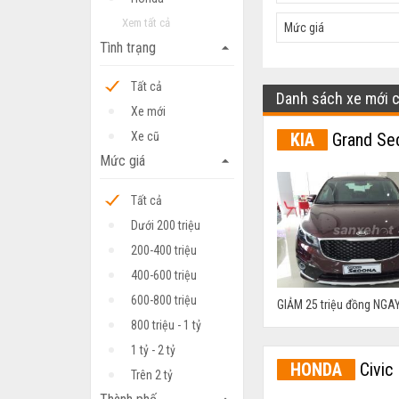
Xem tất cả
Mức giá
Tình trạng
arrow_drop_up
Tất cả
Danh sách xe mới 
Xe mới
KIA
Grand Se
Xe cũ
Mức giá
arrow_drop_up
Tất cả
Dưới 200 triệu
200-400 triệu
400-600 triệu
600-800 triệu
GIẢM 25 triệu đồng NGAY
800 triệu - 1 tỷ
1 tỷ - 2 tỷ
HONDA
Civic
Trên 2 tỷ