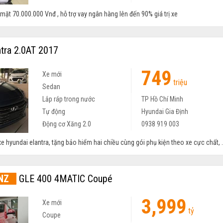
ặt 70.000.000 Vnđ , hỗ trợ vay ngân hàng lên đến 90% giá trị xe
tra 2.0AT 2017
749
Xe mới
triệu
Sedan
Lắp ráp trong nước
TP Hồ Chí Minh
Tự động
Hyundai Gia Định
Động cơ Xăng 2.0
0938 919 003
e hyundai elantra, tặng bảo hiểm hai chiều cùng gói phụ kiện theo xe cực chất, .
NZ
GLE 400 4MATIC Coupé
3,999
Xe mới
tỷ
Coupe