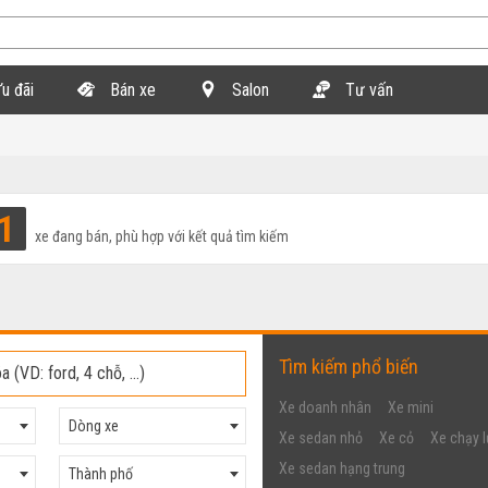
u đãi
Bán xe
Salon
Tư vấn
1
xe đang bán, phù hợp với kết quả tìm kiếm
Tìm kiếm phổ biến
Xe doanh nhân
Xe mini
Dòng xe
Xe sedan nhỏ
Xe cỏ
Xe chạy l
Xe sedan hạng trung
Thành phố