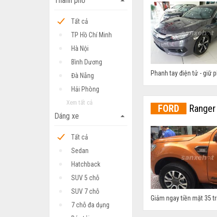
Thành phố
arrow_drop_up
Tất cả
TP Hồ Chí Minh
Hà Nội
Bình Dương
Phanh tay điện tử - giữ p
Đà Nẵng
Hải Phòng
Xem tất cả
FORD
Ranger 
Dáng xe
arrow_drop_up
Tất cả
Sedan
Hatchback
SUV 5 chỗ
SUV 7 chỗ
Giảm ngay tiền mặt 35 t
7 chỗ đa dụng