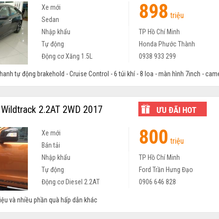
898
Xe mới
triệu
Sedan
Nhập khẩu
TP Hồ Chí Minh
Tự động
Honda Phước Thành
Động cơ Xăng 1.5L
0938 933 299
hanh tự động brakehold - Cruise Control - 6 túi khí - 8 loa - màn hình 7inch - camer
Wildtrack 2.2AT 2WD 2017
ƯU ĐÃI HOT
800
Xe mới
triệu
Bán tải
Nhập khẩu
TP Hồ Chí Minh
Tự động
Ford Trần Hưng Đạo
Động cơ Diesel 2.2AT
0906 646 828
riệu và nhiều phần quà hấp dẫn khác