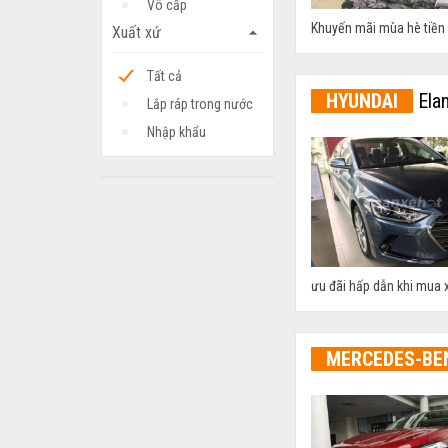
Vô cấp
Khuyến mãi mùa hè tiền m
Xuất xứ
arrow_drop_up
Tất cả
HYUNDAI
Elan
Lắp ráp trong nước
Nhập khẩu
ưu đãi hấp dẫn khi mua x
MERCEDES-BE