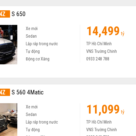
NZ
S 650
14,499
Xe mới
tỷ
Sedan
Lắp ráp trong nước
TP Hồ Chí Minh
Tự động
VNS Trường Chinh
Động cơ Xăng
0933 248 788
NZ
S 560 4Matic
11,099
Xe mới
tỷ
Sedan
Lắp ráp trong nước
TP Hồ Chí Minh
Tự động
VNS Trường Chinh