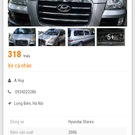
5+
318
triệu
Xe cá nhân
A Huy
0934323286
Long Biên, Hà Nội
Dòng xe:
Hyundai Starex
Năm sản xuất:
2006