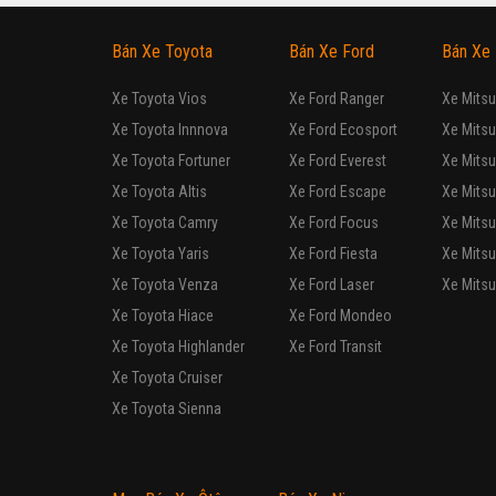
Sedan
Nhập khẩu
Tự động
Động cơ Xăng 2.0L
Showroom Kia Bắc Ninh k
KIA
Cerato 2.
Xe mới
Sedan
Lắp ráp trong nước
Tự động
Động cơ Xăng 2.0L
Dán phim cách nhiệt Llum