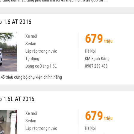
ặng tiền mặt, tặng phụ kiện lên tới 45 triệu, hỗ trợ trả góp tới ...
o 1.6 AT 2016
679
Xe mới
triệu
Sedan
Lắp ráp trong nước
Hà Nội
Tự động
KIA Bạch Đằng
Động cơ Xăng 1.6L
0987 239 488
 45 triệu cùng bộ phụ kiện chính hãng
o 1.6L AT 2016
679
Xe mới
triệu
Sedan
Lắp ráp trong nước
Hà Nội