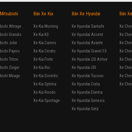
810
triệu
Bắc Ninh
KIA Bắc Ninh
0972 155 666
ính chào quý khách, chúng tôi xin gửi tới quý khách dòng xe Kia Cerato Koup
0AT 2017
729
triệu
Bắc Ninh
KIA Bắc Ninh
0972 155 666
ar cao cấp của Mỹ trị giá 12 triệu đồng (Bảo hành 05 năm). - Màn hình LCD cảm .