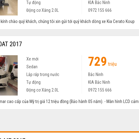
Tự động
KIA Bắc Ninh
Động cơ Xăng 2.0L
0972 155 666
ính chào quý khách, chúng tôi xin gửi tới quý khách dòng xe Kia Cerato Koup
0AT 2017
729
Xe mới
triệu
Sedan
Lắp ráp trong nước
Bắc Ninh
Tự động
KIA Bắc Ninh
Động cơ Xăng 2.0L
0972 155 666
ar cao cấp của Mỹ trị giá 12 triệu đồng (Bảo hành 05 năm). - Màn hình LCD cảm .