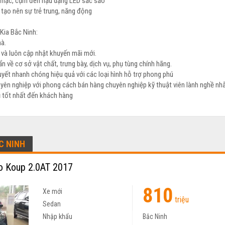
n mạc, cụm đèn hậu dạng LED sắc sảo
tạo nên sự trẻ trung, năng động
Kia Bắc Ninh:
hà.
t và luôn cập nhật khuyến mãi mới.
n về cơ sở vật chất, trưng bày, dịch vụ, phụ tùng chính hãng.
uyết nhanh chóng hiệu quả với các loại hình hỗ trợ phong phú
uyên nghiệp với phong cách bán hàng chuyên nghiệp kỹ thuật viên lành nghề n
ụ tốt nhất đến khách hàng
C NINH
o Koup 2.0AT 2017
810
Xe mới
triệu
Sedan
Nhập khẩu
Bắc Ninh