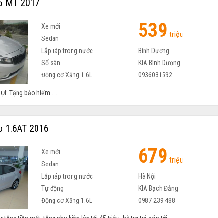
.6 MT 2017
539
Xe mới
triệu
Sedan
Lắp ráp trong nước
Bình Dương
Số sàn
KIA Bình Dương
Động cơ Xăng 1.6L
0936031592
ỌI: Tặng bảo hiểm ....
o 1.6AT 2016
679
Xe mới
triệu
Sedan
Lắp ráp trong nước
Hà Nội
Tự động
KIA Bạch Đằng
Động cơ Xăng 1.6L
0987 239 488