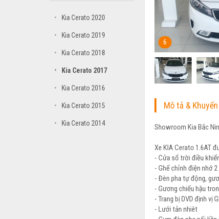
•
Kia Cerato 2020
•
Kia Cerato 2019
6
•
Kia Cerato 2018
•
Kia Cerato 2017
•
Kia Cerato 2016
Mô tả & Khuyến
•
Kia Cerato 2015
•
Kia Cerato 2014
Showroom Kia Bắc Ninh 
Xe KIA Cerato 1.6AT đư
- Cửa sổ trời điều khiể
- Ghế chỉnh điện nhớ 2 
- Đèn pha tự động, gươn
- Gương chiếu hậu tron
- Trang bị DVD định vị 
- Lưới tản nhiêt