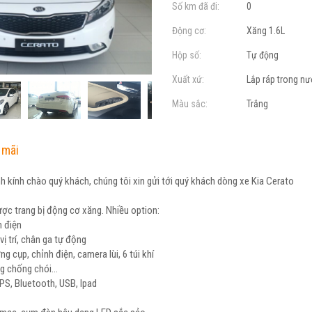
Số km đã đi:
0
Động cơ:
Xăng 1.6L
Hộp số:
Tự động
Xuất xứ:
Lắp ráp trong n
Màu sắc:
Trắng
 mãi
kính chào quý khách, chúng tôi xin gửi tới quý khách dòng xe Kia Cerato
ợc trang bị động cơ xăng. Nhiều option:
n điện
vị trí, chân ga tự động
g cụp, chỉnh điện, camera lùi, 6 túi khí
g chống chói...
GPS, Bluetooth, USB, Ipad