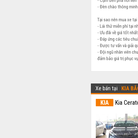
- Cụm đèn pha nối liề
- Đèn chào thông minh 
Tại sao nên mua xe tại 
- Lái thử miễn phí tại n
- Ưu đãi về giá tốt nhấ
- Đáp ứng các tiêu chuẩ
- Được tư vấn và giải q
- Đội ngũ nhân viên ch
đảm bảo giá trị phục v
Xe bán tại
KIA BẮ
KIA
Kia Cerat