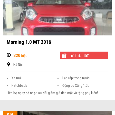
Morning 1.0 MT 2016
320
triệu
ƯU ĐÃI HOT
Hà Nội
Xe mới
Lắp ráp trong nước
Hatchback
Động cơ Xăng 1.0L
Liên hệ ngay để nhận ưu đãi giảm giá tiền mặt và tặng phụ kiên!
KIA