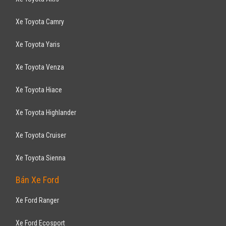
330
triệu
TP Hồ Chí Minh
Xe mới
Lắp ráp trong nước
Hatchback
Động cơ Xăng 1.25L
Kia Morning Giá Tốt Nhất TP HCM, (Giá trên chưa bao gồm khuyến mãi,
liên hệ để được hỗ trợ tốt ...
KIA