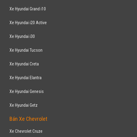
KIA
MORNING 1.0MT 2016
328
triệu
Nghệ An
Xe mới
Lắp ráp trong nước
Hatchback
Động cơ Xăng 1.0
XE Ô TÔ CON KIA MORNING 1.0 MT - Máy xăng, Số sàn - Màu sơn: VÀNG
34E - Số chỗ ngồi: 05 chỗ - Xe mới: 100%, ...