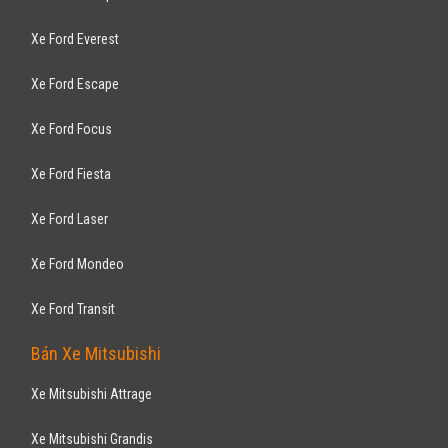
Kia Morning 1.0 MT 2016
327
triệu
TP Hồ Chí Minh
Xe mới
Lắp ráp trong nước
Hatchback
Động cơ Xăng 1.0
Kia Morning 1.0MT 2016 với thiết kế thể thao cùng với các trang thiết bị
tiện nghi sang trọng: - Lưới ...
KIA