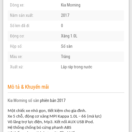
Dòng xe:
Kia Morning
Năm sản xuất:
2017
Số km đã đi:
0
Động cơ:
Xăng 1.0L
Hộp số:
Số sàn
Màu xe:
Trắng
Xuất xứ:
Lắp ráp trong nước
Mô tả & Khuyến mãi
Kia Morning số sàn
phiên bản 2017
Một chiếc xe nhỏ gọn, tiết kiệm cho gia đình.
Xe 5 chỗ, động cơ xăng MPI Kappa 1.0L – 66 (mã lực)
Vô lăng trợ lực điện, Mp3. Kết nối AUX USB iPod.
Hệ thống chống bó cứng phanh ABS