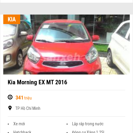
KIA
Kia Morning EX MT 2016
341
triệu
TP Hồ Chí Minh
Xe mới
Lắp ráp trong nước
Hatchback
Động cơ Xăng 1.25L