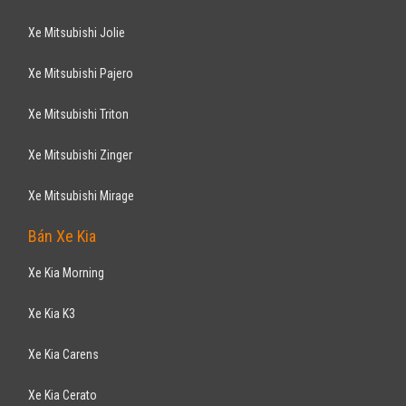
MORNING 1.25MT 2016
345
triệu
Nghệ An
Xe mới
Lắp ráp trong nước
Hatchback
Động cơ Xăng 1.25
XE Ô TÔ CON KIA MORNING 1.25 EXMT - Máy xăng 1.25L, Số sàn - Màu
sơn: ĐỎ, TRẮNG. BẠC, VÀNG - Số chỗ ngồi: ...
KIA