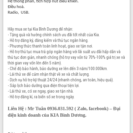
Hệ thống phan, tích hợp nút điều khiển.
Điều hoà.
Radio, USB.
Hãy mua xe tại Kia Bình Dương để nhận:
- Tặng quà và hưởng chính sách ưu đãi tốt nhất của Kia.
- Hỗ trợ đăng ký, đăng kiểm và thủ tục ngân hàng.
- Phương thức thanh toán linh hoạt, giao xe tận nơi.
- Hỗ trợ thủ tục mua trả góp ngân hàng với lãi suất ưu đãi hấp dẫn và
thủ tục đơn giản, nhanh chóng (hỗ trợ vay vốn từ 70%-100% giá trị xe và
thời gian vay vốn lên đến 5 năm).
- Chế độ bảo hành, bảo dưỡng xe lên đến 3 năm/100.000km.
- Lái thử xe để cảm nhận thật về xe và chất lượng.
- Dịch vụ hỗ trợ kỹ thuật 24/24 (nhanh chóng, an toàn, hiệu quả).
- Sắp lịch bảo dưỡng qua điện thoại tiện lợi.
- Lái thử xe, có xe ngay, giao xe tận nhà.
- Hỗ trợ đăng kí, ra biển số xe trong ngày.
Liên Hệ : Mr Tuân 0936.031.592
( Zalo, facebook) –
Đại
diện kinh doanh của KIA Bình Dương.