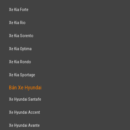
MORNING 1.0MT 2016
328
triệu
Nghệ An
Xe mới
Lắp ráp trong nước
Hatchback
Động cơ Xăng 1.0
XE Ô TÔ CON KIA MORNING 1.0 MT - Máy xăng, Số sàn - Màu sơn: VÀNG
34E - Số chỗ ngồi: 05 chỗ - Xe mới: 100%, ...