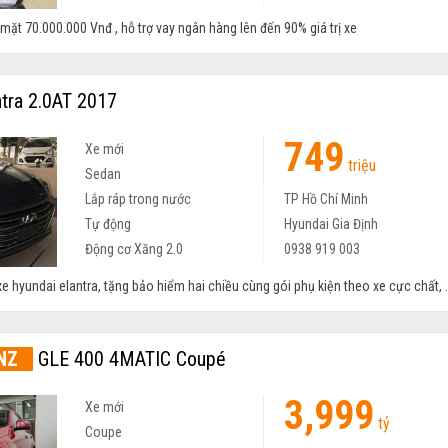
ặt 70.000.000 Vnđ , hỗ trợ vay ngân hàng lên đến 90% giá trị xe
tra 2.0AT 2017
749
Xe mới
triệu
Sedan
Lắp ráp trong nước
TP Hồ Chí Minh
Tự động
Hyundai Gia Định
Động cơ Xăng 2.0
0938 919 003
e hyundai elantra, tặng bảo hiểm hai chiều cùng gói phụ kiện theo xe cực chất, .
NZ
GLE 400 4MATIC Coupé
3,999
Xe mới
tỷ
Coupe