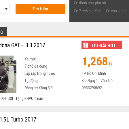
Xe dành cho phụ nữ
Tìm kiếm
Xe 7 chỗ gia đình
Xe chở khách
cũ
dona GATH 3.3 2017
ƯU ĐÃI HOT
1,268
Xe mới
tỷ
7 chỗ đa dụng
Lắp ráp trong nước
TP Hồ Chí Minh
Tự động
Kia Nguyễn Văn Trỗi
Động cơ Xăng 3.3L
0933290692
 KHI GỌI : Tặng BHVC 1 năm
 1.5L Turbo 2017