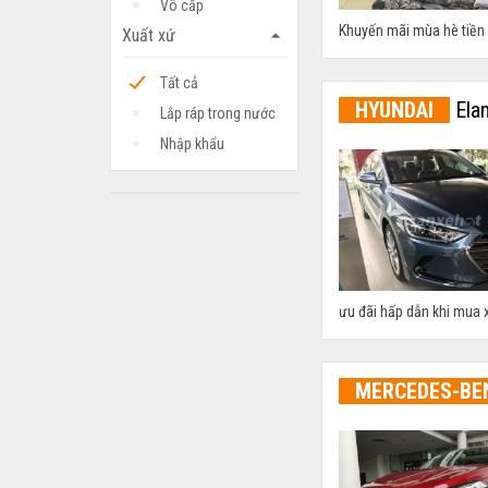
Vô cấp
Khuyến mãi mùa hè tiền m
Xuất xứ
arrow_drop_up
Tất cả
HYUNDAI
Elan
Lắp ráp trong nước
Nhập khẩu
ưu đãi hấp dẫn khi mua x
MERCEDES-BE