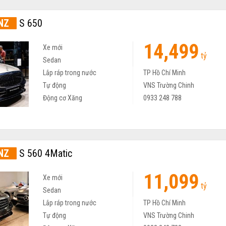
NZ
S 650
14,499
Xe mới
tỷ
Sedan
Lắp ráp trong nước
TP Hồ Chí Minh
Tự động
VNS Trường Chinh
Động cơ Xăng
0933 248 788
NZ
S 560 4Matic
11,099
Xe mới
tỷ
Sedan
Lắp ráp trong nước
TP Hồ Chí Minh
Tự động
VNS Trường Chinh