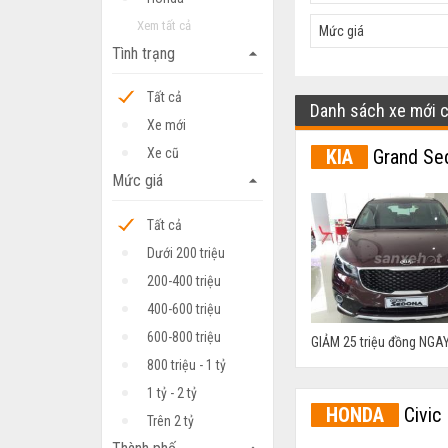
Xem tất cả
Mức giá
Tình trạng
arrow_drop_up
Tất cả
Danh sách xe mới 
Xe mới
KIA
Grand Se
Xe cũ
Mức giá
arrow_drop_up
Tất cả
Dưới 200 triệu
200-400 triệu
400-600 triệu
600-800 triệu
GIẢM 25 triệu đồng NGAY
800 triệu - 1 tỷ
1 tỷ - 2 tỷ
HONDA
Civic
Trên 2 tỷ