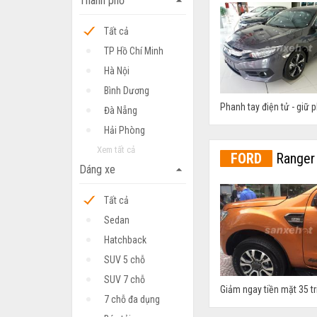
Thành phố
arrow_drop_up
Tất cả
TP Hồ Chí Minh
Hà Nội
Bình Dương
Phanh tay điện tử - giữ p
Đà Nẵng
Hải Phòng
Xem tất cả
FORD
Ranger 
Dáng xe
arrow_drop_up
Tất cả
Sedan
Hatchback
SUV 5 chỗ
SUV 7 chỗ
Giảm ngay tiền mặt 35 t
7 chỗ đa dụng