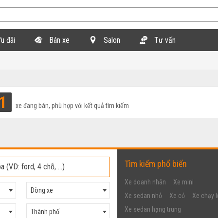
u đãi
Bán xe
Salon
Tư vấn
1
xe đang bán, phù hợp với kết quả tìm kiếm
Tìm kiếm phổ biến
Xe doanh nhân
Xe mini
Dòng xe
Xe sedan nhỏ
Xe cỏ
Xe chạy l
Xe sedan hạng trung
Thành phố