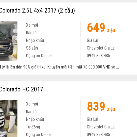
Colorado 2.5L 4x4 2017 (2 cầu)
649
Xe mới
triệu
Bán tải
Nhập khẩu
Gia Lai
Số sàn
Chevrolet Gia Lai
Động cơ Diesel
0949 898 485
 tỷ lệ lên đến 90% giá trị xe. Khuyến mãi tiền mặt 70.000.000 VND và ...
Colorado HC 2017
839
Xe mới
triệu
Bán tải
Nhập khẩu
Gia Lai
Tự động
Chevrolet Gia Lai
Động cơ Diesel
0949 898 485