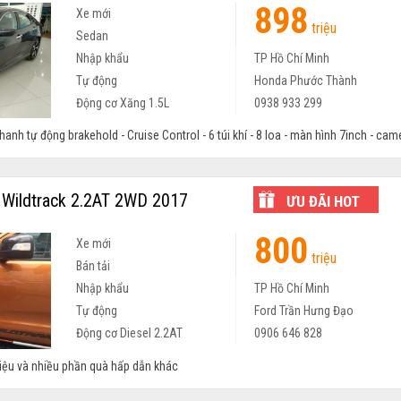
898
Xe mới
triệu
Sedan
Nhập khẩu
TP Hồ Chí Minh
Tự động
Honda Phước Thành
Động cơ Xăng 1.5L
0938 933 299
hanh tự động brakehold - Cruise Control - 6 túi khí - 8 loa - màn hình 7inch - camer
Wildtrack 2.2AT 2WD 2017
ƯU ĐÃI HOT
800
Xe mới
triệu
Bán tải
Nhập khẩu
TP Hồ Chí Minh
Tự động
Ford Trần Hưng Đạo
Động cơ Diesel 2.2AT
0906 646 828
riệu và nhiều phần quà hấp dẫn khác