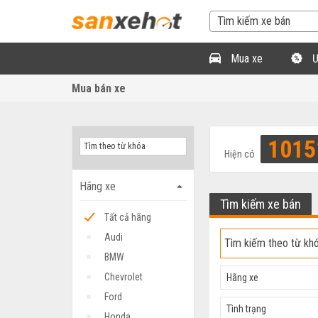
Mua xe
Ư
Mua bán xe
1015
Hiện có
Hãng xe
arrow_drop_up
Tìm kiếm xe bán
Tất cả hãng
Audi
BMW
Chevrolet
Hãng xe
Ford
Tình trạng
Honda