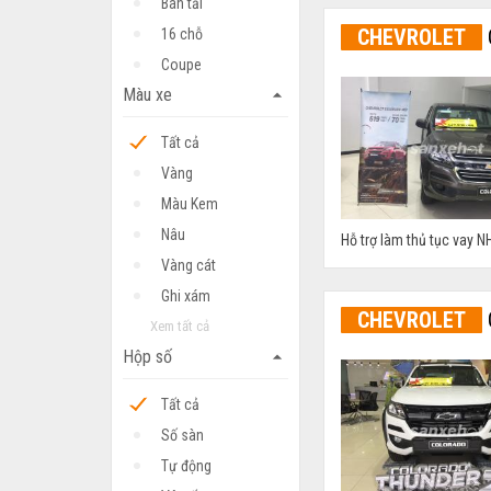
Bán tải
CHEVROLET
16 chỗ
Coupe
Màu xe
arrow_drop_up
Tất cả
Vàng
Màu Kem
Nâu
Hỗ trợ làm thủ tục vay NH
Vàng cát
Ghi xám
CHEVROLET
Xem tất cả
Hộp số
arrow_drop_up
Tất cả
Số sàn
Tự động