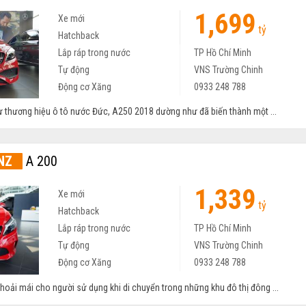
1,699
Xe mới
tỷ
Hatchback
Lắp ráp trong nước
TP Hồ Chí Minh
Tự động
VNS Trường Chinh
Động cơ Xăng
0933 248 788
từ thương hiệu ô tô nước Đức, A250 2018 dường như đã biến thành một ...
NZ
A 200
1,339
Xe mới
tỷ
Hatchback
Lắp ráp trong nước
TP Hồ Chí Minh
Tự động
VNS Trường Chinh
Động cơ Xăng
0933 248 788
thoải mái cho người sử dụng khi di chuyển trong những khu đô thị đông ...