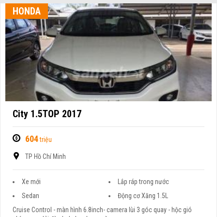
HONDA
City 1.5TOP 2017
604
triệu
TP Hồ Chí Minh
Xe mới
Lắp ráp trong nước
Sedan
Động cơ Xăng 1.5L
Cruise Control - màn hình 6.8inch- camera lùi 3 góc quay - hộc gió