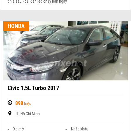
phía sau - dải đèn led chạy ban ngày
HONDA
Civic 1.5L Turbo 2017
898
triệu
TP Hồ Chí Minh
Xe mới
Nhập khẩu