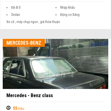
Đã đi 0
Nhập khẩu
Sedan
Động cơ Xăng
Xe cổ , máy chạy ngon , giá thỏa thuận
MERCEDES-BENZ
Mercedes - Benz class
55
triệu