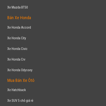
CHEVROLET
Trax 2017
769
triệu
Gia Lai
Xe mới
Nhập khẩu
SUV 5 chỗ
Động cơ Xăng
Hỗ trợ vay ngân hàng 90% không chứng minh thu nhập, thủ tục vay đơn