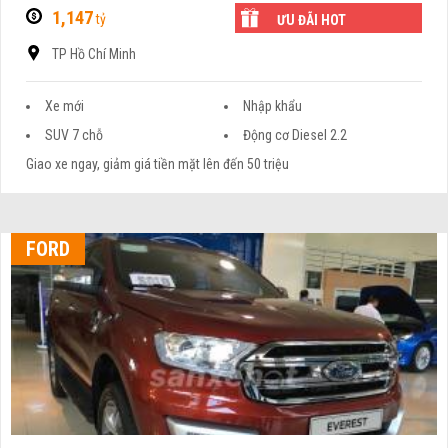
1,147
tỷ
ƯU ĐÃI HOT
TP Hồ Chí Minh
Xe mới
Nhập khẩu
SUV 7 chỗ
Động cơ Diesel 2.2
Giao xe ngay, giảm giá tiền mặt lên đến 50 triệu
FORD