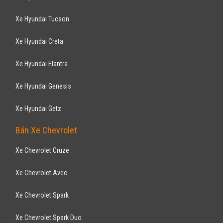
Aveo 1.5AT 2017
495
triệu
Gia Lai
Xe mới
Lắp ráp trong nước
Sedan
Động cơ Xăng
Hỗ trợ vay ngân hàng 90% không chứng minh thu nhập , thủ tục vay
đơn giản
CHEVROLET