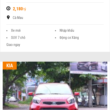
2,180
tỷ
Cà Mau
Xe mới
Nhập khẩu
SUV 7 chỗ
Động cơ Xăng
Giao ngay
KIA