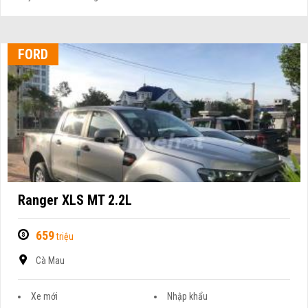
FORD
Ranger XLS MT 2.2L
659
triệu
Cà Mau
Xe mới
Nhập khẩu