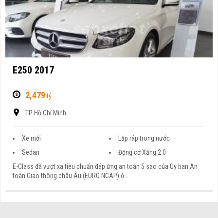
E250 2017
2,479
tỷ
TP Hồ Chí Minh
Xe mới
Lắp ráp trong nước
Sedan
Động cơ Xăng 2.0
E-Class đã vượt xa tiêu chuẩn đáp ứng an toàn 5 sao của Ủy ban An
toàn Giao thông châu Âu (EURO NCAP) ở ...