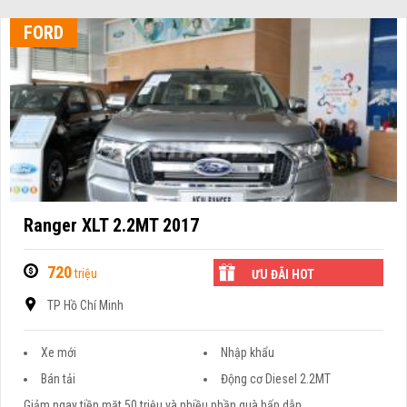
FORD
Ranger XLT 2.2MT 2017
720
triệu
ƯU ĐÃI HOT
TP Hồ Chí Minh
Xe mới
Nhập khẩu
Bán tải
Động cơ Diesel 2.2MT
Giảm ngay tiền mặt 50 triệu và nhiều phần quà hấp dẫn