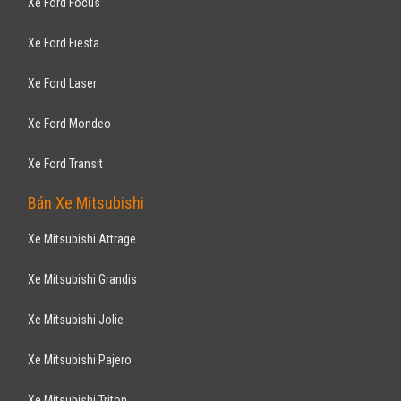
Gia Lai
Xe mới
Lắp ráp trong nước
Sedan
Động cơ Xăng
Khuyến mãi tiền mặt 50.000.000 VNĐ, hỗ trợ vay ngân hàng 90% giá trị
xe, không chứng minh thu nhập , thủ ...
CHEVROLET
Colorado 2.5L 4x4 2017 (2 cầu)