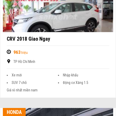
CRV 2018 Giao Ngay
963
triệu
TP Hồ Chí Minh
Xe mới
Nhập khẩu
SUV 7 chỗ
Động cơ Xăng 1.5
Giá rẻ nhất miền nam
HONDA