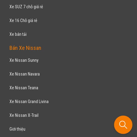
giản
HYUNDAI
I20 1.4AT 2017
610
triệu
TP Hồ Chí Minh