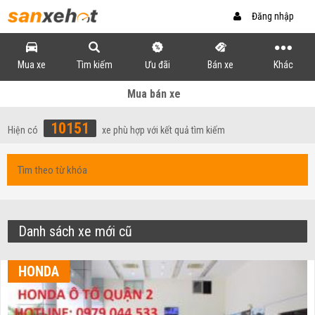
Đăng nhập
Mua xe
Tìm kiếm
Ưu đãi
Bán xe
Khác
Mua bán xe
10151
Hiện có
xe phù hợp với kết quả tìm kiếm
Danh sách xe mới cũ
HONDA