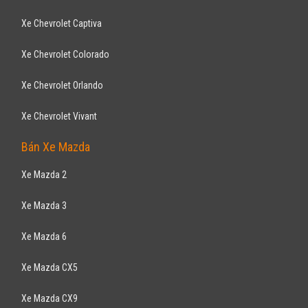
Orlando LT 2017
659
triệu
Gia Lai
Xe mới
Lắp ráp trong nước
7 chỗ đa dụng
Động cơ Xăng
Hỗ trợ vay ngân hàng 90% không chứng minh thu nhập , thủ tục vay
đơn giản