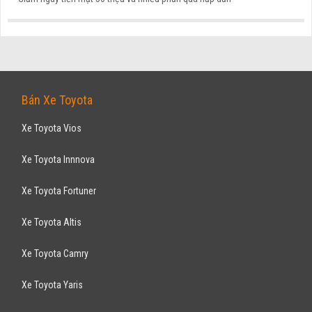
FORD
Ranger XL 2.2MT 2017
590
triệu
ƯU ĐÃI HOT
TP Hồ Chí Minh