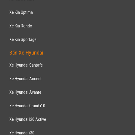
Colorado HC 2017
839
triệu
Gia Lai
Xe mới
Nhập khẩu
Bán tải
Động cơ Diesel
Khuyến mãi mùa hè tiền mặt 70.000.000 Vnđ , hỗ trợ vay ngân hàng lên
đến 90% giá trị xe
CHEVROLET