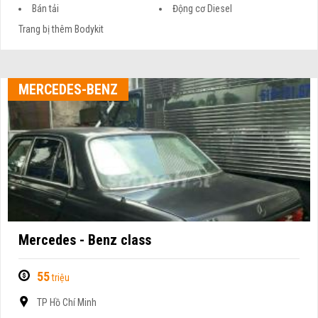
Bán tải
Động cơ Diesel
Trang bị thêm Bodykit
MERCEDES-BENZ
Mercedes - Benz class
55
triệu
TP Hồ Chí Minh