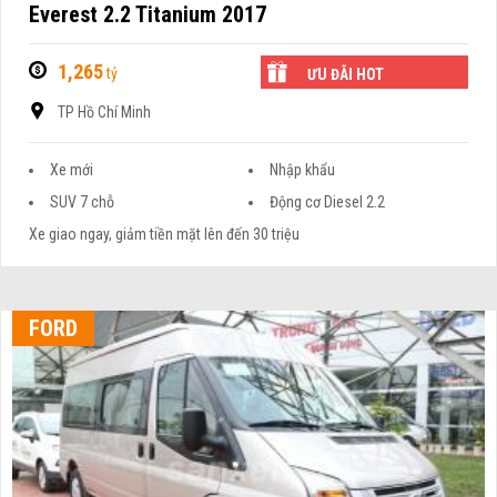
Everest 2.2 Titanium 2017
1,265
tỷ
ƯU ĐÃI HOT
TP Hồ Chí Minh
Xe mới
Nhập khẩu
SUV 7 chỗ
Động cơ Diesel 2.2
Xe giao ngay, giảm tiền mặt lên đến 30 triệu
FORD