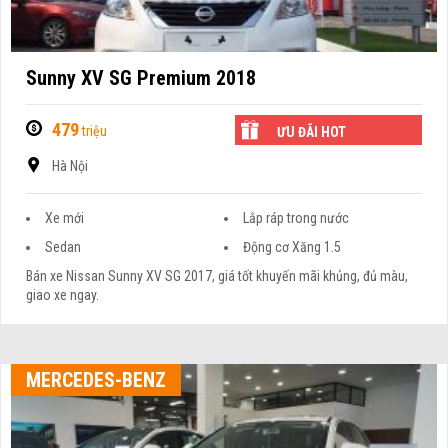
Sunny XV SG Premium 2018
479
triệu
ƯU ĐÃI HOT
Hà Nội
Xe mới
Lắp ráp trong nước
Sedan
Động cơ Xăng 1.5
Bán xe Nissan Sunny XV SG 2017, giá tốt khuyến mãi khủng, đủ màu,
giao xe ngay.
MERCEDES-BENZ