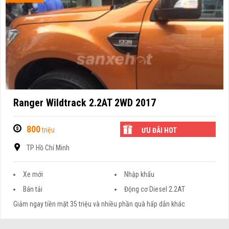
Ranger Wildtrack 2.2AT 2WD 2017
800
triệu
ƯU ĐÃI HOT
TP Hồ Chí Minh
Xe mới
Nhập khẩu
Bán tải
Động cơ Diesel 2.2AT
Giảm ngay tiền mặt 35 triệu và nhiều phần quà hấp dẫn khác