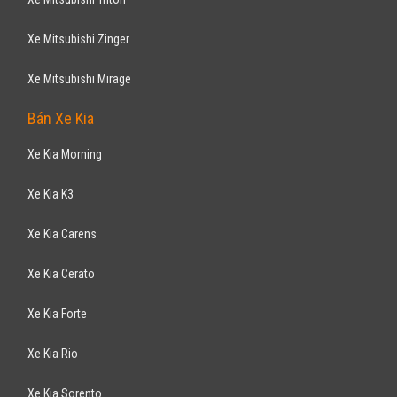
649
triệu
Gia Lai
Xe mới
Nhập khẩu
Bán tải
Động cơ Diesel
Hỗ trợ làm thủ tục vay NH tỷ lệ lên đến 90% giá trị xe. Khuyến mãi tiền
mặt 70.000.000 VND và ...
CHEVROLET