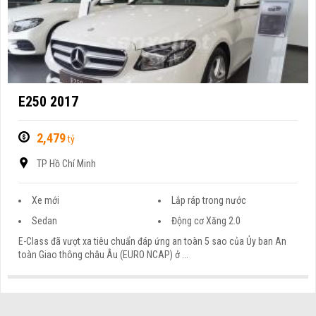
E250 2017
2,479
tỷ
TP Hồ Chí Minh
Xe mới
Lắp ráp trong nước
Sedan
Động cơ Xăng 2.0
E-Class đã vượt xa tiêu chuẩn đáp ứng an toàn 5 sao của Ủy ban An
toàn Giao thông châu Âu (EURO NCAP) ở ...