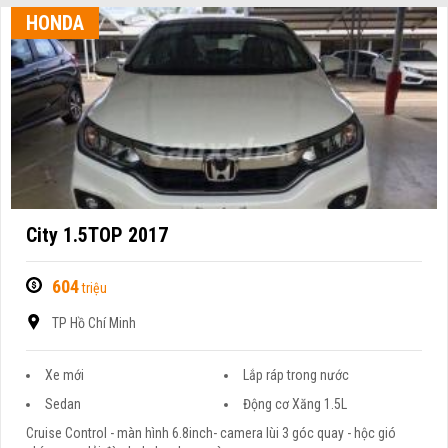
HONDA
City 1.5TOP 2017
604
triệu
TP Hồ Chí Minh
Xe mới
Lắp ráp trong nước
Sedan
Động cơ Xăng 1.5L
Cruise Control - màn hình 6.8inch- camera lùi 3 góc quay - hộc gió
phía sau - dải đèn led chạy ban ngày