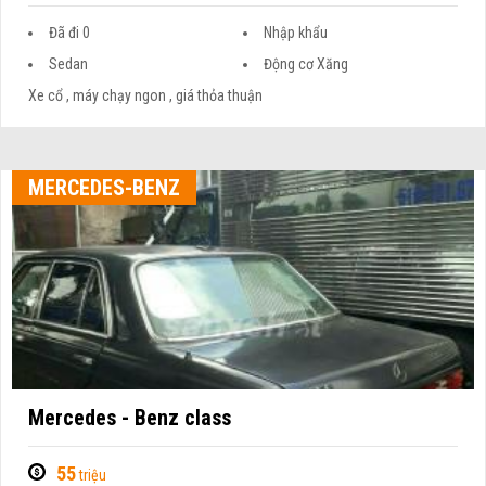
Đã đi 0
Nhập khẩu
Sedan
Động cơ Xăng
Xe cổ , máy chạy ngon , giá thỏa thuận
MERCEDES-BENZ
Mercedes - Benz class
55
triệu