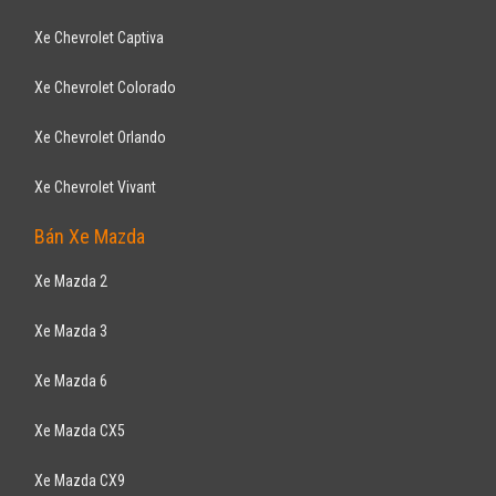
Orlando LT 2017
659
triệu
Gia Lai
Xe mới
Lắp ráp trong nước
7 chỗ đa dụng
Động cơ Xăng
Hỗ trợ vay ngân hàng 90% không chứng minh thu nhập , thủ tục vay
đơn giản