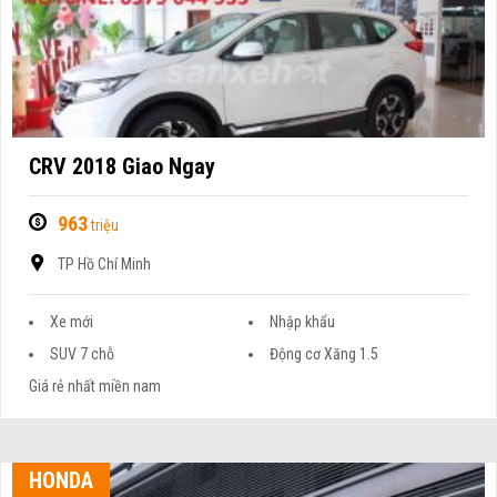
CRV 2018 Giao Ngay
963
triệu
TP Hồ Chí Minh
Xe mới
Nhập khẩu
SUV 7 chỗ
Động cơ Xăng 1.5
Giá rẻ nhất miền nam
HONDA