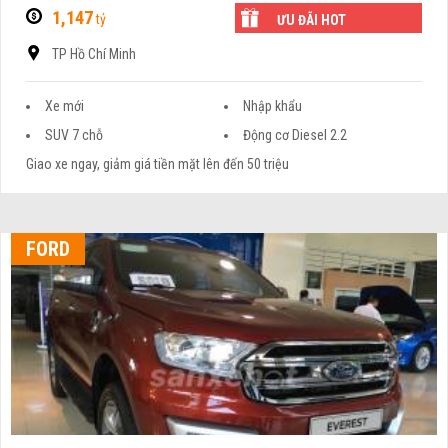
1,147
tỷ
ƯU ĐÃI HOT
TP Hồ Chí Minh
Xe mới
Nhập khẩu
SUV 7 chỗ
Động cơ Diesel 2.2
Giao xe ngay, giảm giá tiền mặt lên đến 50 triệu
FORD