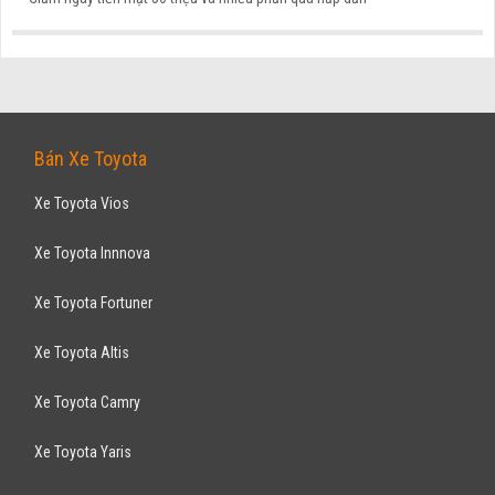
FORD
Ranger XL 2.2MT 2017
590
triệu
ƯU ĐÃI HOT
TP Hồ Chí Minh