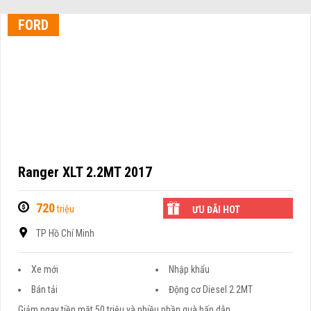
FORD
Ranger XLT 2.2MT 2017
720
triệu
ƯU ĐÃI HOT
TP Hồ Chí Minh
Xe mới
Nhập khẩu
Bán tải
Động cơ Diesel 2.2MT
Giảm ngay tiền mặt 50 triệu và nhiều phần quà hấp dẫn