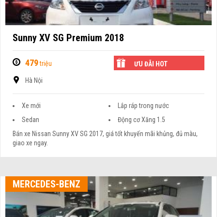
Sunny XV SG Premium 2018
479
triệu
ƯU ĐÃI HOT
Hà Nội
Xe mới
Lắp ráp trong nước
Sedan
Động cơ Xăng 1.5
Bán xe Nissan Sunny XV SG 2017, giá tốt khuyến mãi khủng, đủ màu,
giao xe ngay.
MERCEDES-BENZ