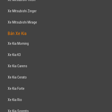
649
triệu
Gia Lai
Xe mới
Nhập khẩu
Bán tải
Động cơ Diesel
Hỗ trợ làm thủ tục vay NH tỷ lệ lên đến 90% giá trị xe. Khuyến mãi tiền
mặt 70.000.000 VND và ...
CHEVROLET