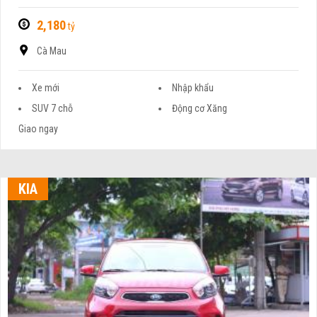
2,180
tỷ
Cà Mau
Xe mới
Nhập khẩu
SUV 7 chỗ
Động cơ Xăng
Giao ngay
KIA