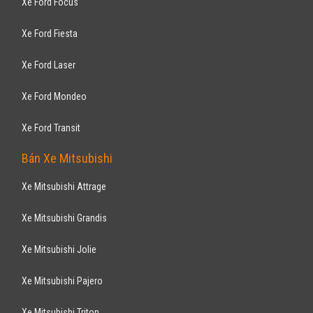
Gia Lai
Xe mới
Lắp ráp trong nước
Sedan
Động cơ Xăng
Khuyến mãi tiền mặt 50.000.000 VNĐ, hỗ trợ vay ngân hàng 90% giá trị
xe, không chứng minh thu nhập , thủ ...
CHEVROLET
Colorado 2.5L 4x4 2017 (2 cầu)