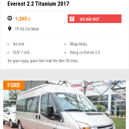
Everest 2.2 Titanium 2017
1,265
tỷ
ƯU ĐÃI HOT
TP Hồ Chí Minh
Xe mới
Nhập khẩu
SUV 7 chỗ
Động cơ Diesel 2.2
Xe giao ngay, giảm tiền mặt lên đến 30 triệu
FORD