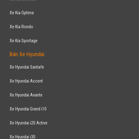
Colorado HC 2017
839
triệu
Gia Lai
Xe mới
Nhập khẩu
Bán tải
Động cơ Diesel
Khuyến mãi mùa hè tiền mặt 70.000.000 Vnđ , hỗ trợ vay ngân hàng lên
đến 90% giá trị xe
CHEVROLET