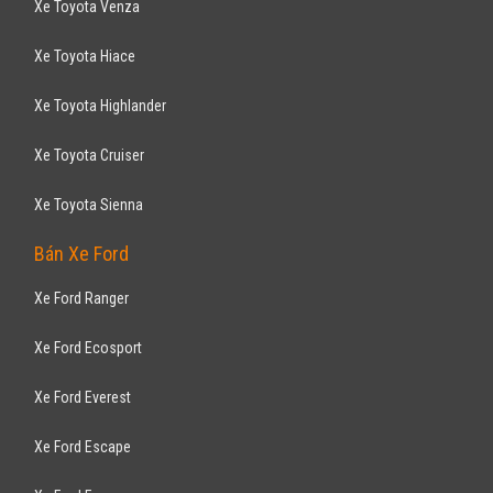
Xe mới
Nhập khẩu
Bán tải
Động cơ Diesel 2.2
Giảm ngay tiền mặt 40tr và nhiều phần quà hấp dẫn khác
CHEVROLET
Cruze LT 2017
589
triệu