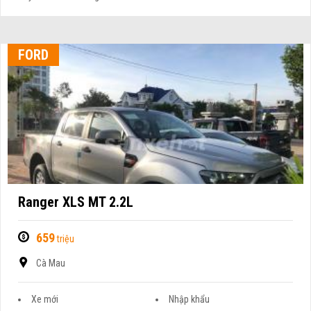
FORD
Ranger XLS MT 2.2L
659
triệu
Cà Mau
Xe mới
Nhập khẩu