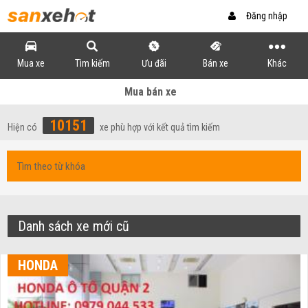
Đăng nhập
Mua xe
Tìm kiếm
Ưu đãi
Bán xe
Khác
Mua bán xe
10151
Hiện có
xe phù hợp với kết quả tìm kiếm
Danh sách xe mới cũ
HONDA