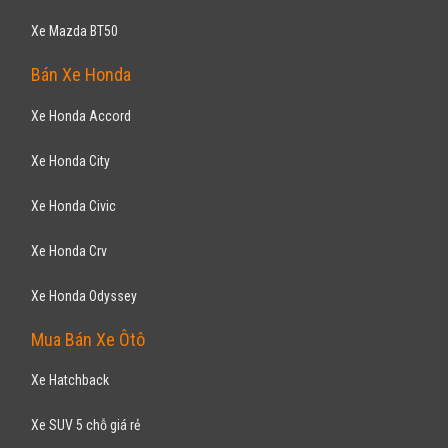
CHEVROLET
Trax 2017
769
triệu
Gia Lai
Xe mới
Nhập khẩu
SUV 5 chỗ
Động cơ Xăng
Hỗ trợ vay ngân hàng 90% không chứng minh thu nhập, thủ tục vay đơn