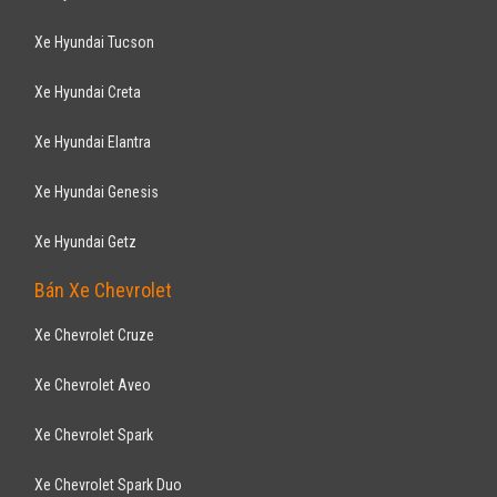
Aveo 1.5AT 2017
495
triệu
Gia Lai
Xe mới
Lắp ráp trong nước
Sedan
Động cơ Xăng
Hỗ trợ vay ngân hàng 90% không chứng minh thu nhập , thủ tục vay
đơn giản
CHEVROLET