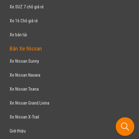
giản
HYUNDAI
I20 1.4AT 2017
610
triệu
TP Hồ Chí Minh