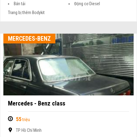
Bán tải
Động cơ Diesel
Trang bị thêm Bodykit
MERCEDES-BENZ
Mercedes - Benz class
55
triệu
TP Hồ Chí Minh