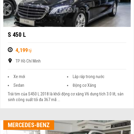
S 450 L
4,199
tỷ
TP Hồ Chí Minh
Xe mới
Lắp ráp trong nước
Sedan
Động cơ Xăng
Trái tim của S450 L 2018 là khối động cơ xăng V6 dung tích 3.0 lít, sản
sinh công suất tối đa 367 mã ...
MERCEDES-BENZ