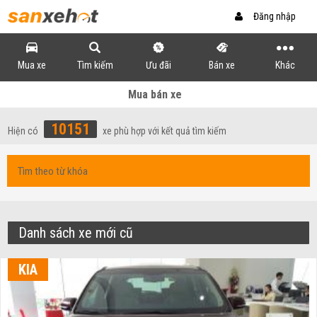
Đăng nhập
Mua xe
Tìm kiếm
Ưu đãi
Bán xe
Khác
Mua bán xe
10151
Hiện có
xe phù hợp với kết quả tìm kiếm
Danh sách xe mới cũ
KIA