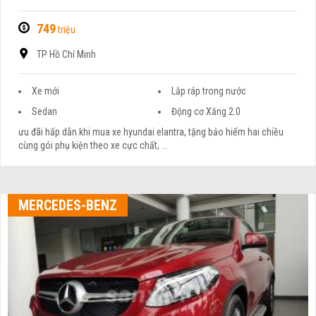
749
triệu
TP Hồ Chí Minh
Xe mới
Lắp ráp trong nước
Sedan
Động cơ Xăng 2.0
ưu đãi hấp dẫn khi mua xe hyundai elantra, tặng bảo hiểm hai chiều
cùng gói phụ kiện theo xe cực chất, ...
MERCEDES-BENZ