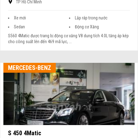
TP Hồ Chí Minh
Xe mới
Lắp ráp trong nước
Sedan
Động cơ Xăng
S560 4Matic được trang bị động cơ xăng V8 dung tích 4.0L tăng áp kép
cho công suất lên đến 469 mã lực, ...
MERCEDES-BENZ
S 450 4Matic