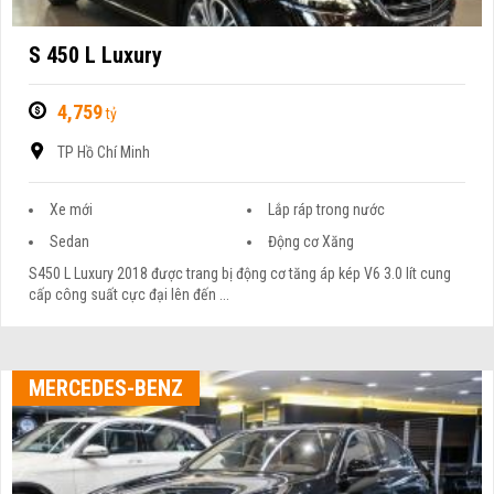
S 450 L Luxury
4,759
tỷ
TP Hồ Chí Minh
Xe mới
Lắp ráp trong nước
Sedan
Động cơ Xăng
S450 L Luxury 2018 được trang bị động cơ tăng áp kép V6 3.0 lít cung
cấp công suất cực đại lên đến ...
MERCEDES-BENZ