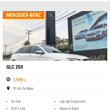
MERCEDES-BENZ
GLC 250
1,939
tỷ
TP Hồ Chí Minh
Xe mới
Lắp ráp trong nước
SUV 5 chỗ
Động cơ Xăng