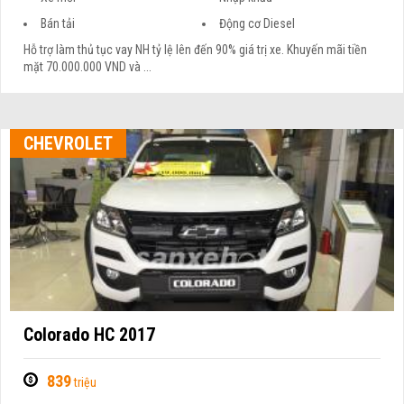
Bán tải
Động cơ Diesel
Hỗ trợ làm thủ tục vay NH tỷ lệ lên đến 90% giá trị xe. Khuyến mãi tiền
mặt 70.000.000 VND và ...
CHEVROLET
Colorado HC 2017
839
triệu