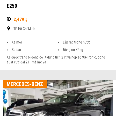
E250
2,479
tỷ
TP Hồ Chí Minh
Xe mới
Lắp ráp trong nước
Sedan
Động cơ Xăng
Xe được trang bị động cơ I4 dung tích 2 lít và hộp số 9G-Tronic, công
suất cực đại 211 mã lực và ...
MERCEDES-BENZ