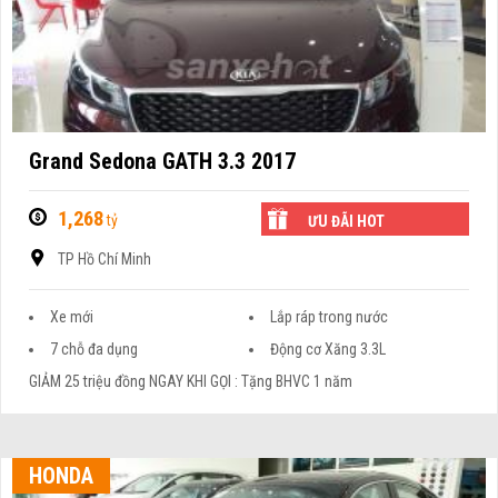
Grand Sedona GATH 3.3 2017
1,268
tỷ
ƯU ĐÃI HOT
TP Hồ Chí Minh
Xe mới
Lắp ráp trong nước
7 chỗ đa dụng
Động cơ Xăng 3.3L
GIẢM 25 triệu đồng NGAY KHI GỌI : Tặng BHVC 1 năm
HONDA