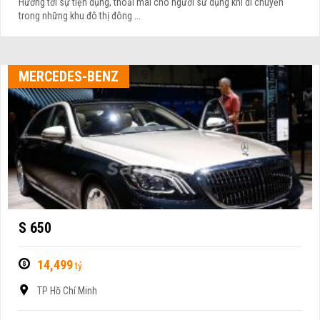
Hướng tới sự tiện dụng, thoải mái cho người sử dụng khi di chuyển
trong những khu đô thị đông ...
MERCEDES-BENZ
S 650
14,499
tỷ
TP Hồ Chí Minh