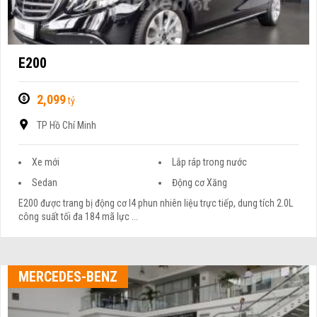
E200
2,099
tỷ
TP Hồ Chí Minh
Xe mới
Lắp ráp trong nước
Sedan
Động cơ Xăng
E200 được trang bị động cơ I4 phun nhiên liệu trực tiếp, dung tích 2.0L
công suất tối đa 184 mã lực ...
MERCEDES-BENZ