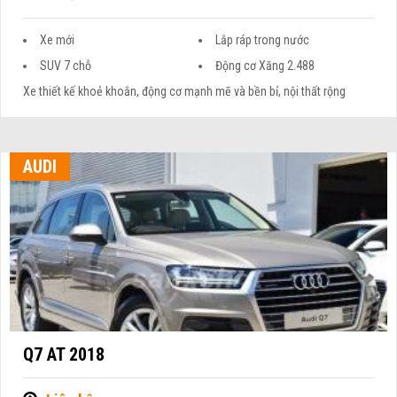
Xe mới
Lắp ráp trong nước
SUV 7 chỗ
Động cơ Xăng 2.488
Xe thiết kế khoẻ khoắn, động cơ mạnh mẽ và bền bỉ, nội thất rộng
AUDI
Q7 AT 2018