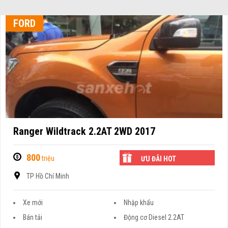
FORD
Ranger Wildtrack 2.2AT 2WD 2017
800
triệu
ƯU ĐÃI HOT
TP Hồ Chí Minh
Xe mới
Nhập khẩu
Bán tải
Động cơ Diesel 2.2AT