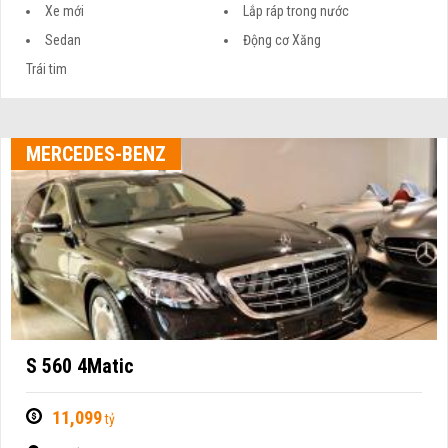
Xe mới
Lắp ráp trong nước
Sedan
Động cơ Xăng
Trái tim
MERCEDES-BENZ
S 560 4Matic
11,099
tỷ