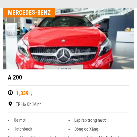
MERCEDES-BENZ
A 200
1,339
tỷ
TP Hồ Chí Minh
Xe mới
Lắp ráp trong nước
Hatchback
Động cơ Xăng