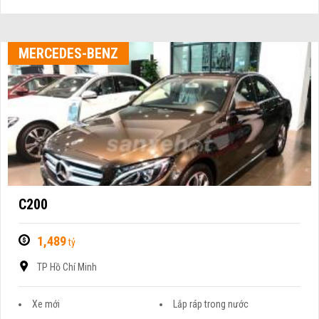
MERCEDES-BENZ
C200
1,489
tỷ
TP Hồ Chí Minh
Xe mới
Lắp ráp trong nước