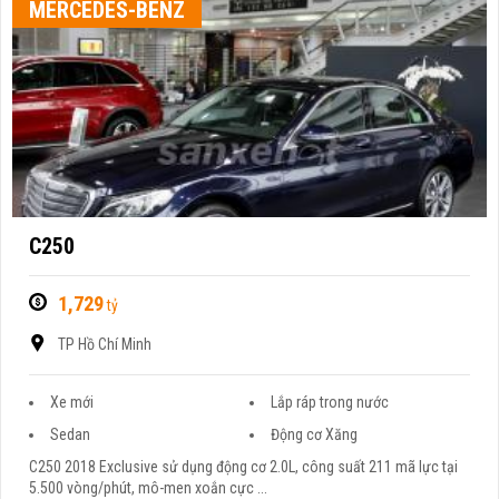
MERCEDES-BENZ
C250
1,729
tỷ
TP Hồ Chí Minh
Xe mới
Lắp ráp trong nước
Sedan
Động cơ Xăng
C250 2018 Exclusive sử dụng động cơ 2.0L, công suất 211 mã lực tại
5.500 vòng/phút, mô-men xoắn cực ...