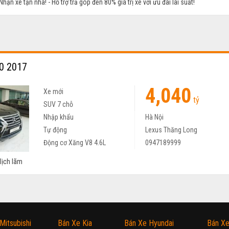
hận xe tận nhà! - Hỗ trợ trả góp đến 80% giá trị xe với ưu đãi lãi suất!
0 2017
4,040
Xe mới
tỷ
SUV 7 chỗ
Nhập khẩu
Hà Nội
Tự động
Lexus Thăng Long
Động cơ Xăng V8 4.6L
0947189999
lịch lãm
Mitsubishi
Bán Xe Kia
Bán Xe Hyundai
Bán Xe