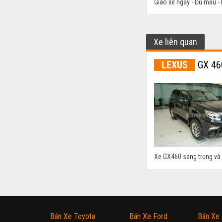
Giao xe ngay - Đủ màu - N
Xe liên quan
LEXUS
GX 46
Xe GX460 sang trọng và 
Bán Xe Toyota
Bán Xe Ford
Bán Xe 