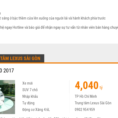
m
t sáng ở bậc thềm cửa lên xuống của người lái và hành khách phía trước
n hệ ngay Hotline và báo giá để nhận ngay sự tư vấn từ nhân viên bán hàng chuy
TÂM LEXUS SÀI GÒN
0 2017
4,040
Xe mới
tỷ
SUV 7 chỗ
Nhập khẩu
TP Hồ Chí Minh
Tự động
Trung tâm Lexus Sài Gòn
Động cơ Xăng 4.6L
0902 954 959