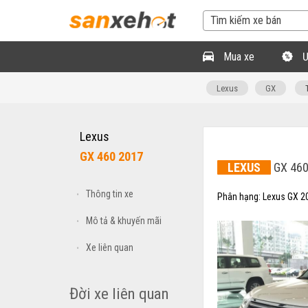
Mua xe
Ư
Lexus
GX
Lexus
GX 460 2017
LEXUS
GX 460
Thông tin xe
•
Phân hạng:
Lexus GX 2
Mô tả & khuyến mãi
•
Xe liên quan
•
Đời xe liên quan