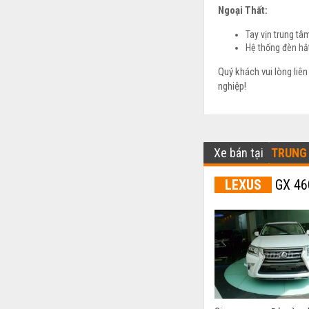
Ngoại Thất:
Tay vịn trung tâ
Hệ thống đèn hắ
Quý khách vui lòng liê
nghiệp!
Xe bán tại
TRUNG 
LEXUS
GX 46