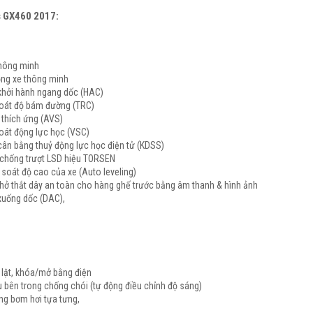
s GX460 2017:
thông minh
ộng xe thông minh
 khởi hành ngang dốc (HAC)
oát độ bám đường (TRC)
 thích ứng (AVS)
oát động lực học (VSC)
cân bằng thuỷ động lực học điện tử (KDSS)
m chống trượt LSD hiệu TORSEN
soát độ cao của xe (Auto leveling)
hở thắt dây an toàn cho hàng ghế trước bằng âm thanh & hình ảnh
 xuống dốc (DAC),
 lật, khóa/mở bằng điện
 bên trong chống chói (tự động điều chỉnh độ sáng)
ng bơm hơi tựa tưng,