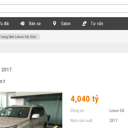
u đãi
Bán xe
Salon
Tư vấn
Trung tâm Lexus Sài Gòn
 2017
017
4,040 tỷ
Dòng xe:
Lexus GX
Năm sản xuất:
2017