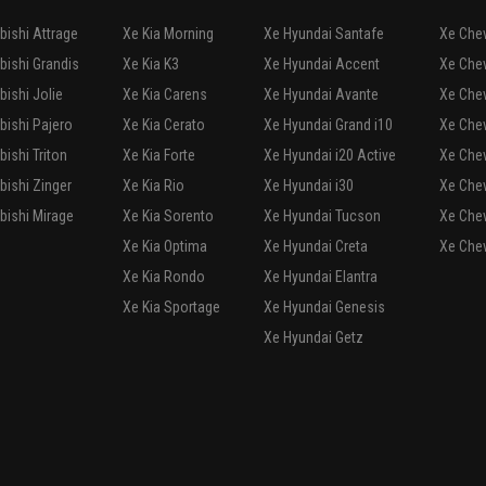
bishi Attrage
Xe Kia Morning
Xe Hyundai Santafe
Xe Chev
bishi Grandis
Xe Kia K3
Xe Hyundai Accent
Xe Che
bishi Jolie
Xe Kia Carens
Xe Hyundai Avante
Xe Chev
bishi Pajero
Xe Kia Cerato
Xe Hyundai Grand i10
Xe Chev
bishi Triton
Xe Kia Forte
Xe Hyundai i20 Active
Xe Chev
bishi Zinger
Xe Kia Rio
Xe Hyundai i30
Xe Chev
bishi Mirage
Xe Kia Sorento
Xe Hyundai Tucson
Xe Chev
Xe Kia Optima
Xe Hyundai Creta
Xe Chev
Xe Kia Rondo
Xe Hyundai Elantra
Xe Kia Sportage
Xe Hyundai Genesis
Xe Hyundai Getz