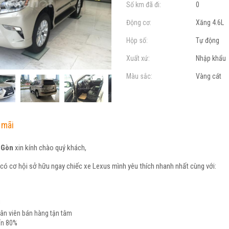
Số km đã đi:
0
Động cơ:
Xăng 4.6L
Hộp số:
Tự động
Xuất xứ:
Nhập khẩu
Màu sắc:
Vàng cát
 mãi
 Gòn
xin kính chào quý khách,
có cơ hội sở hữu ngay chiếc xe Lexus mình yêu thích nhanh nhất cùng với:
!
hân viên bán hàng tận tâm
ến 80%