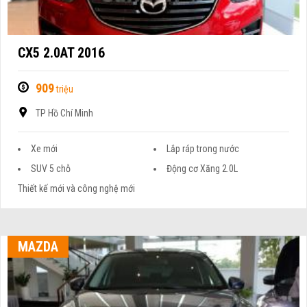
CX5 2.0AT 2016
909
triệu
TP Hồ Chí Minh
Xe mới
Lắp ráp trong nước
SUV 5 chỗ
Động cơ Xăng 2.0L
Thiết kế mới và công nghệ mới
MAZDA