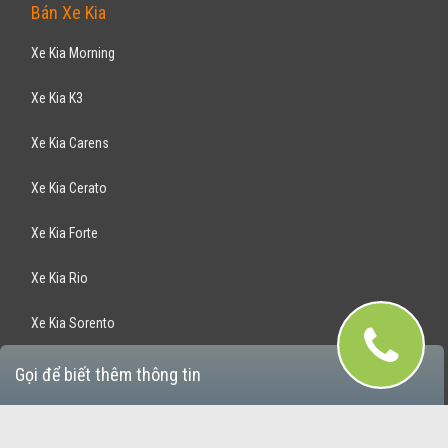
Bán Xe Kia
Xe Kia Morning
Xe Kia K3
Xe Kia Carens
Xe Kia Cerato
Xe Kia Forte
Xe Kia Rio
Xe Kia Sorento
Xe Kia Optima
Gọi để biết thêm thông tin
Xe Kia Rondo