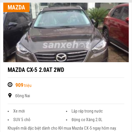
MAZDA
MAZDA CX-5 2.0AT 2WD
909
triệu
Đồng Nai
Xe mới
Lắp ráp trong nước
SUV 5 chỗ
Động cơ Xăng 2.0L
Khuyến mãi đặc biệt dành cho KH mua Mazda CX-5 ngay hôm nay.