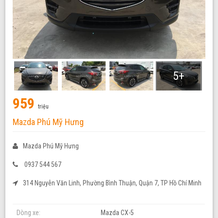
5+
959
triệu
Mazda Phú Mỹ Hưng
Mazda Phú Mỹ Hưng
0937 544 567
314 Nguyễn Văn Linh, Phường Bình Thuận, Quận 7, TP Hồ Chí Minh
Dòng xe:
Mazda CX-5