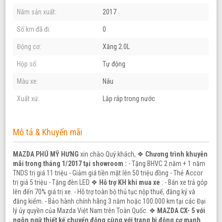
Năm sản xuất:
2017
Số km đã đi:
0
Động cơ:
Xăng 2.0L
Hộp số:
Tự động
Màu xe:
Nâu
Xuất xứ:
Lắp ráp trong nước
Mô tả & Khuyến mãi
MAZDA PHÚ MỸ HƯNG
xin chào Quý khách, ❖
Chương trình khuyễn
mãi trong tháng 1/2017 tại showroom :
- Tặng BHVC 2 năm + 1 năm
TNDS trị giá 11 triệu - Giảm giá tiền mặt lên 50 triệu đồng - Thẻ Accor
trị giá 5 triệu - Tặng đèn LED ❖
Hỗ trợ KH khi mua xe
: - Bán xe trả góp
lên đến 70% giá trị xe. - Hỗ trợ toàn bộ thủ tục nộp thuế, đăng ký và
đăng kiểm. - Bảo hành chính hãng 3 năm hoặc 100.000 km tại các Đại
lý ủy quyền của Mazda Việt Nam trên Toàn Quốc. ❖
MAZDA CX- 5 với
ngôn ngữ thiết kế chuyển động cùng với trang bị động cơ mạnh