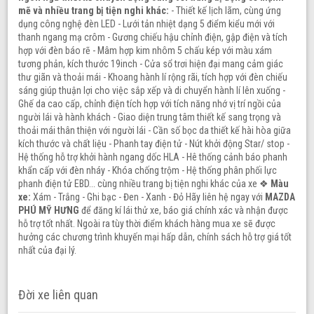
mẽ và nhiều trang bị tiện nghi khác:
- Thiết kế lịch lãm, cùng ứng
dụng công nghệ đèn LED - Lưới tản nhiệt dạng 5 điểm kiểu mới với
thanh ngang mạ crôm - Gương chiếu hậu chỉnh điện, gập điện và tích
hợp với đèn báo rẽ - Mâm hợp kim nhôm 5 chấu kép với màu xám
tương phản, kích thước 19inch - Cửa sổ trơi hiện đại mang cảm giác
thư giãn và thoải mái - Khoang hành lí rộng rãi, tích hợp với đèn chiếu
sáng giúp thuận lợi cho việc sắp xếp và di chuyển hành lí lên xuống -
Ghế da cao cấp, chỉnh điện tích hợp với tích năng nhớ vị trí ngồi của
người lái và hành khách - Giao diện trung tâm thiết kế sang trọng và
thoải mái thân thiện với người lái - Cần số bọc da thiết kế hài hòa giữa
kích thước và chất liệu - Phanh tay điện tử - Nút khởi động Star/ stop -
Hệ thống hỗ trợ khởi hành ngang dốc HLA - Hê thống cảnh báo phanh
khẩn cấp với đèn nháy - Khóa chống trộm - Hệ thống phân phối lực
phanh điện tử EBD... cùng nhiều trang bị tiện nghi khác của xe ❖
Màu
xe:
Xám - Trắng - Ghi bạc - Đen - Xanh - Đỏ Hãy liên hệ ngay với
MAZDA
PHÚ MỸ HƯNG
để đăng kí lái thử xe, báo giá chính xác và nhận được
hỗ trợ tốt nhất. Ngoài ra tùy thời điểm khách hàng mua xe sẽ được
hưởng các chương trình khuyến mại hấp dẫn, chính sách hỗ trợ giá tốt
nhất của đại lý.
Đời xe liên quan