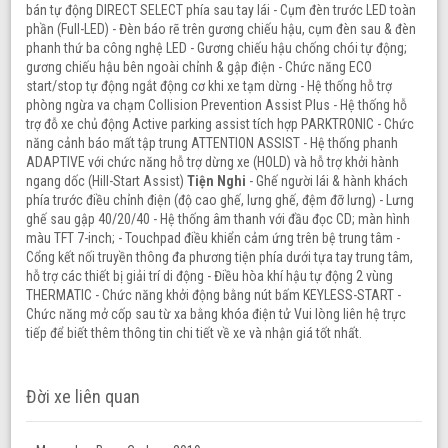
bán tự động DIRECT SELECT phía sau tay lái - Cụm đèn trước LED toàn
phần (Full-LED) - Đèn báo rẽ trên gương chiếu hậu, cụm đèn sau & đèn
phanh thứ ba công nghệ LED - Gương chiếu hậu chống chói tự động;
gương chiếu hậu bên ngoài chỉnh & gập điện - Chức năng ECO
start/stop tự động ngắt động cơ khi xe tạm dừng - Hệ thống hỗ trợ
phòng ngừa va chạm Collision Prevention Assist Plus - Hệ thống hỗ
trợ đỗ xe chủ động Active parking assist tích hợp PARKTRONIC - Chức
năng cảnh báo mất tập trung ATTENTION ASSIST - Hệ thống phanh
ADAPTIVE với chức năng hỗ trợ dừng xe (HOLD) và hỗ trợ khởi hành
ngang dốc (Hill-Start Assist)
Tiện Nghi
- Ghế người lái & hành khách
phía trước điều chỉnh điện (độ cao ghế, lưng ghế, đệm đỡ lưng) - Lưng
ghế sau gập 40/20/40 - Hệ thống âm thanh với đầu đọc CD; màn hình
màu TFT 7-inch; - Touchpad điều khiển cảm ứng trên bệ trung tâm -
Cổng kết nối truyền thông đa phương tiện phía dưới tựa tay trung tâm,
hỗ trợ các thiết bị giải trí di động - Điều hòa khí hậu tự động 2 vùng
THERMATIC - Chức năng khởi động bằng nút bấm KEYLESS-START -
Chức năng mở cốp sau từ xa bằng khóa điện tử Vui lòng liên hệ trực
tiếp để biết thêm thông tin chi tiết về xe và nhận giá tốt nhất.
Đời xe liên quan