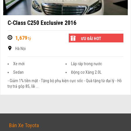
C-Class C250 Exclusive 2016
1,679
tỷ
ƯU ĐÃI HOT
Hà Nội
Xe mới
Lắp ráp trong nước
Sedan
Động cơ Xăng 2.0L
- Giảm 1% tiền mặt - Tặng bộ phụ kiện cực sốc - Quà tặng từ đại lý - Hỗ
trợ trả góp 85, lãi ...
Bán Xe Toyota