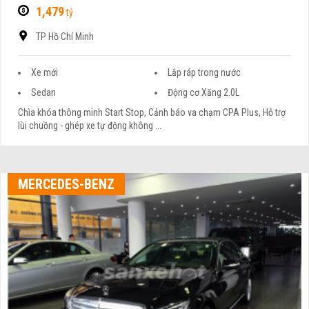
1,479
tỷ
TP Hồ Chí Minh
Xe mới
Lắp ráp trong nước
Sedan
Động cơ Xăng 2.0L
Chìa khóa thông minh Start Stop, Cảnh báo va chạm CPA Plus, Hỗ trợ
lùi chuồng - ghép xe tự động không ...
MERCEDES-BENZ