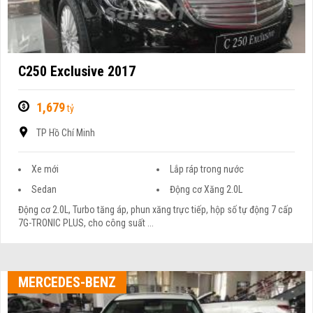
C250 Exclusive 2017
1,679
tỷ
TP Hồ Chí Minh
Xe mới
Lắp ráp trong nước
Sedan
Động cơ Xăng 2.0L
Động cơ 2.0L, Turbo tăng áp, phun xăng trực tiếp, hộp số tự động 7 cấp
7G-TRONIC PLUS, cho công suất ...
MERCEDES-BENZ