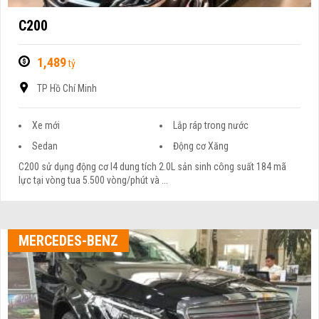
C200
1,489
tỷ
TP Hồ Chí Minh
Xe mới
Lắp ráp trong nước
Sedan
Động cơ Xăng
C200 sử dụng động cơ I4 dung tích 2.0L sản sinh công suất 184 mã
lực tại vòng tua 5.500 vòng/phút và ...
MERCEDES-BENZ