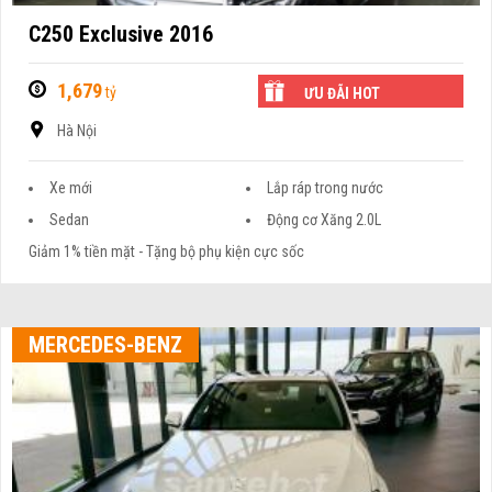
C250 Exclusive 2016
1,679
tỷ
ƯU ĐÃI HOT
Hà Nội
Xe mới
Lắp ráp trong nước
Sedan
Động cơ Xăng 2.0L
Giảm 1% tiền mặt - Tặng bộ phụ kiện cực sốc
MERCEDES-BENZ