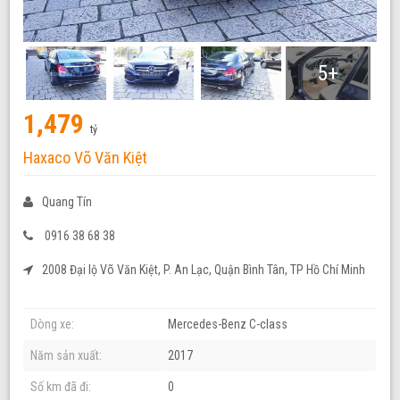
5+
1,479
tỷ
Haxaco Võ Văn Kiệt
Quang Tín
0916 38 68 38
2008 Đại lộ Võ Văn Kiệt, P. An Lạc, Quận Bình Tân, TP Hồ Chí Minh
Dòng xe:
Mercedes-Benz C-class
Năm sản xuất:
2017
Số km đã đi:
0