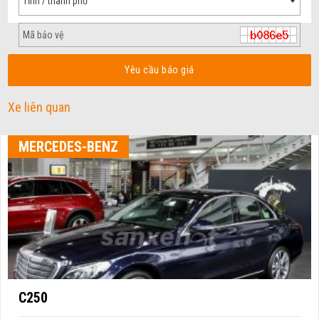
Tỉnh / thành phố
Yêu cầu báo giá
Xe liên quan
MERCEDES-BENZ
C250