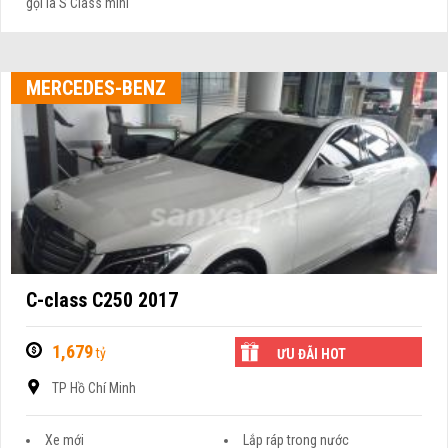
gọi là S Class mini
MERCEDES-BENZ
C-class C250 2017
1,679
tỷ
ƯU ĐÃI HOT
TP Hồ Chí Minh
Xe mới
Lắp ráp trong nước