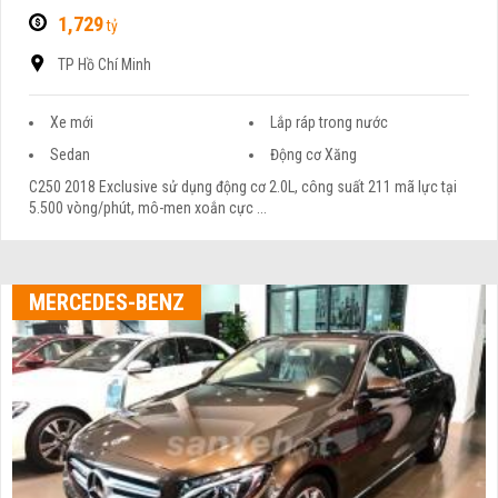
1,729
tỷ
TP Hồ Chí Minh
Xe mới
Lắp ráp trong nước
Sedan
Động cơ Xăng
C250 2018 Exclusive sử dụng động cơ 2.0L, công suất 211 mã lực tại
5.500 vòng/phút, mô-men xoắn cực ...
MERCEDES-BENZ