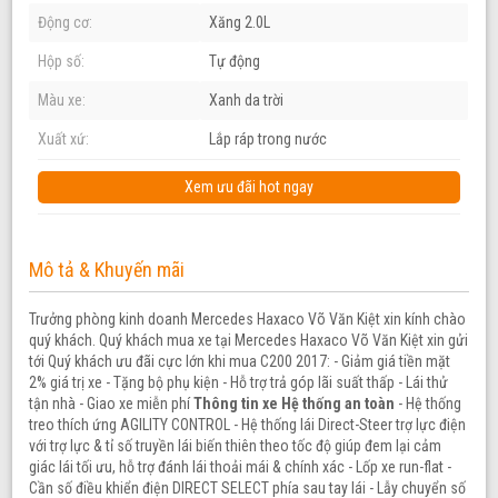
Động cơ:
Xăng 2.0L
Hộp số:
Tự động
Màu xe:
Xanh da trời
Xuất xứ:
Lắp ráp trong nước
Xem ưu đãi hot ngay
Mô tả & Khuyến mãi
Trưởng phòng kinh doanh Mercedes Haxaco Võ Văn Kiệt xin kính chào
quý khách. Quý khách mua xe tại Mercedes Haxaco Võ Văn Kiệt xin gửi
tới Quý khách ưu đãi cực lớn khi mua C200 2017: - Giảm giá tiền mặt
2% giá trị xe - Tặng bộ phụ kiện - Hỗ trợ trả góp lãi suất thấp - Lái thử
tận nhà - Giao xe miễn phí
Thông tin xe
Hệ thống an toàn
- Hệ thống
treo thích ứng AGILITY CONTROL - Hệ thống lái Direct-Steer trợ lực điện
với trợ lực & tỉ số truyền lái biến thiên theo tốc độ giúp đem lại cảm
giác lái tối ưu, hỗ trợ đánh lái thoải mái & chính xác - Lốp xe run-flat -
Cần số điều khiển điện DIRECT SELECT phía sau tay lái - Lẫy chuyển số