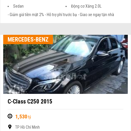
Sedan
Động cơ Xăng 2.0L
- Giảm giá tiền mặt 2% - Hỗ trợ phí trước bạ - Giao xe ngay tận nhà
MERCEDES-BENZ
C-Class C250 2015
1,530
tỷ
TP Hồ Chí Minh