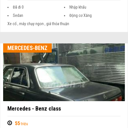
Đã đi 0
Nhập khẩu
Sedan
Động cơ Xăng
Xe cổ , máy chạy ngon , giá thỏa thuận
MERCEDES-BENZ
Mercedes - Benz class
55
triệu