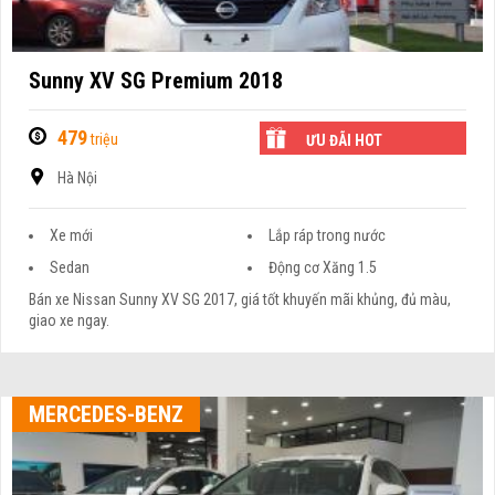
Sunny XV SG Premium 2018
479
triệu
ƯU ĐÃI HOT
Hà Nội
Xe mới
Lắp ráp trong nước
Sedan
Động cơ Xăng 1.5
Bán xe Nissan Sunny XV SG 2017, giá tốt khuyến mãi khủng, đủ màu,
giao xe ngay.
MERCEDES-BENZ