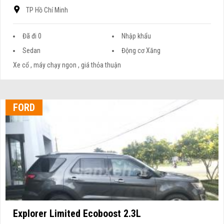
TP Hồ Chí Minh
Đã đi 0
Nhập khẩu
Sedan
Động cơ Xăng
Xe cổ , máy chạy ngon , giá thỏa thuận
FORD
Explorer Limited Ecoboost 2.3L