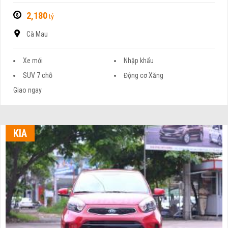
2,180
tỷ
Cà Mau
Xe mới
Nhập khẩu
SUV 7 chỗ
Động cơ Xăng
Giao ngay
KIA