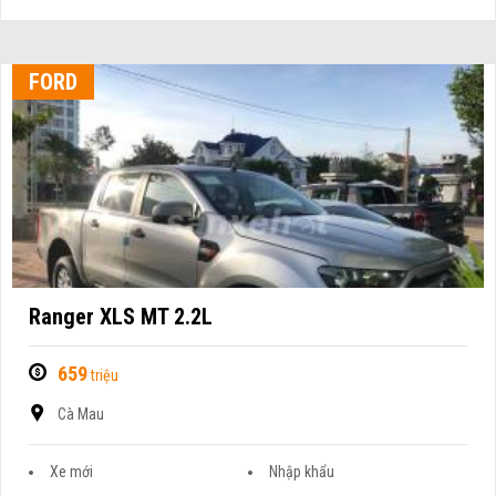
FORD
Ranger XLS MT 2.2L
659
triệu
Cà Mau
Xe mới
Nhập khẩu