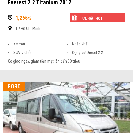
Everest 2.2 Titanium 2017
1,265
tỷ
ƯU ĐÃI HOT
TP Hồ Chí Minh
Xe mới
Nhập khẩu
SUV 7 chỗ
Động cơ Diesel 2.2
Xe giao ngay, giảm tiền mặt lên đến 30 triệu
FORD