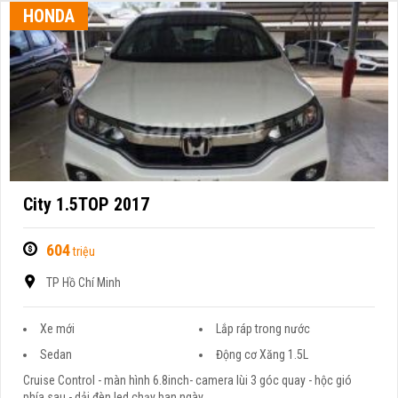
HONDA
City 1.5TOP 2017
604
triệu
TP Hồ Chí Minh
Xe mới
Lắp ráp trong nước
Sedan
Động cơ Xăng 1.5L
Cruise Control - màn hình 6.8inch- camera lùi 3 góc quay - hộc gió
phía sau - dải đèn led chạy ban ngày