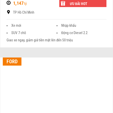
1,147
tỷ
ƯU ĐÃI HOT
TP Hồ Chí Minh
Xe mới
Nhập khẩu
SUV 7 chỗ
Động cơ Diesel 2.2
Giao xe ngay, giảm giá tiền mặt lên đến 50 triệu
FORD