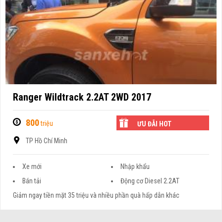
Ranger Wildtrack 2.2AT 2WD 2017
800
triệu
ƯU ĐÃI HOT
TP Hồ Chí Minh
Xe mới
Nhập khẩu
Bán tải
Động cơ Diesel 2.2AT
Giảm ngay tiền mặt 35 triệu và nhiều phần quà hấp dẫn khác