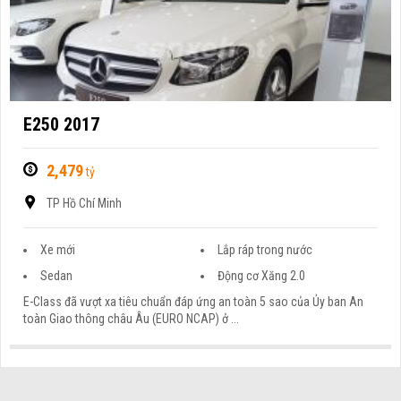
E250 2017
2,479
tỷ
TP Hồ Chí Minh
Xe mới
Lắp ráp trong nước
Sedan
Động cơ Xăng 2.0
E-Class đã vượt xa tiêu chuẩn đáp ứng an toàn 5 sao của Ủy ban An
toàn Giao thông châu Âu (EURO NCAP) ở ...