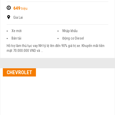
649
triệu
Gia Lai
Xe mới
Nhập khẩu
Bán tải
Động cơ Diesel
Hỗ trợ làm thủ tục vay NH tỷ lệ lên đến 90% giá trị xe. Khuyến mãi tiền
mặt 70.000.000 VND và ...
CHEVROLET