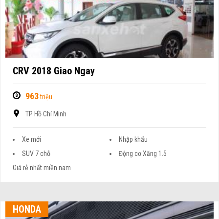
CRV 2018 Giao Ngay
963
triệu
TP Hồ Chí Minh
Xe mới
Nhập khẩu
SUV 7 chỗ
Động cơ Xăng 1.5
Giá rẻ nhất miền nam
HONDA