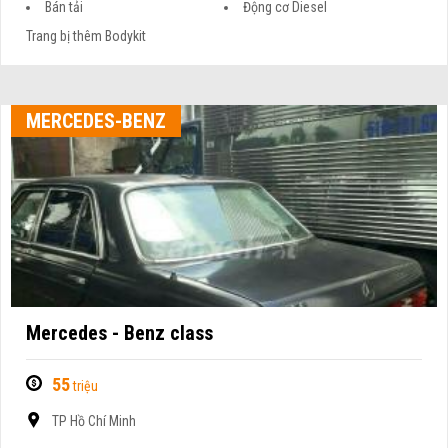
Bán tải
Động cơ Diesel
Trang bị thêm Bodykit
MERCEDES-BENZ
Mercedes - Benz class
55
triệu
TP Hồ Chí Minh