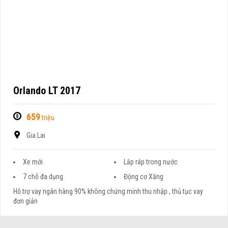
Orlando LT 2017
659
triệu
Gia Lai
Xe mới
Lắp ráp trong nước
7 chỗ đa dụng
Động cơ Xăng
Hỗ trợ vay ngân hàng 90% không chứng minh thu nhập , thủ tục vay
đơn giản