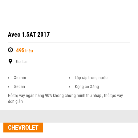
Aveo 1.5AT 2017
495
triệu
Gia Lai
Xe mới
Lắp ráp trong nước
Sedan
Động cơ Xăng
Hỗ trợ vay ngân hàng 90% không chứng minh thu nhập , thủ tục vay
đơn giản
CHEVROLET