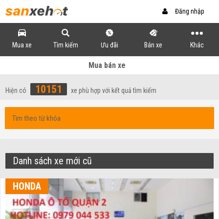
Đăng nhập
Mua xe
Tìm kiếm
Ưu đãi
Bán xe
Khác
Mua bán xe
10151
Hiện có
xe phù hợp với kết quả tìm kiếm
Danh sách xe mới cũ
HONDA