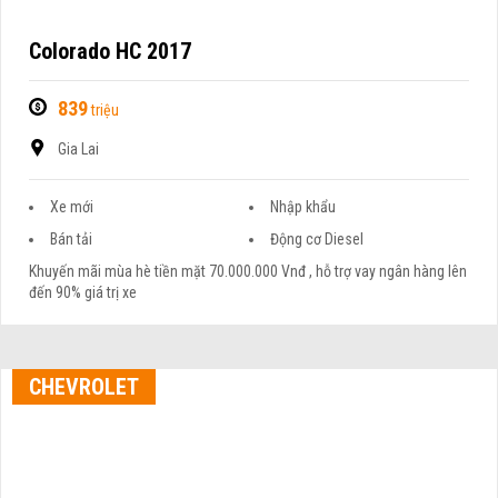
Colorado HC 2017
839
triệu
Gia Lai
Xe mới
Nhập khẩu
Bán tải
Động cơ Diesel
Khuyến mãi mùa hè tiền mặt 70.000.000 Vnđ , hỗ trợ vay ngân hàng lên
đến 90% giá trị xe
CHEVROLET