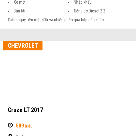
Xe mới
Nhập khẩu
Bán tải
Động cơ Diesel 2.2
Giảm ngay tiền mặt 40tr và nhiều phần quà hấp dẫn khác
CHEVROLET
Cruze LT 2017
589
triệu