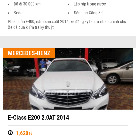
Đã đi 30.000 km
Lắp ráp trong nước
Sedan
Động cơ Xăng 3.0L
Phiên bản E400, năm sản xuất 2014, xe đăng ký tên tư nhân chính chủ.
Xe đã qua kiểm tra kỹ thuật ...
MERCEDES-BENZ
E-Class E200 2.0AT 2014
1,620
tỷ