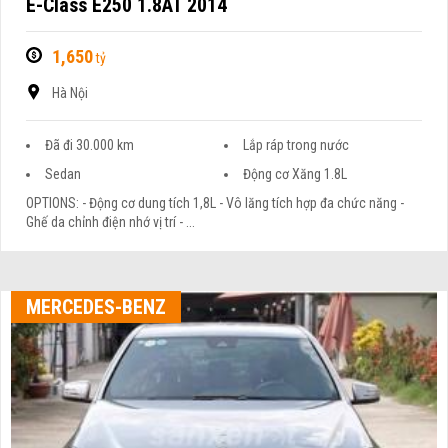
E-Class E250 1.8AT 2014
1,650
tỷ
Hà Nội
Đã đi 30.000 km
Lắp ráp trong nước
Sedan
Động cơ Xăng 1.8L
OPTIONS: - Động cơ dung tích 1,8L - Vô lăng tích hợp đa chức năng -
Ghế da chỉnh điện nhớ vị trí - ...
MERCEDES-BENZ