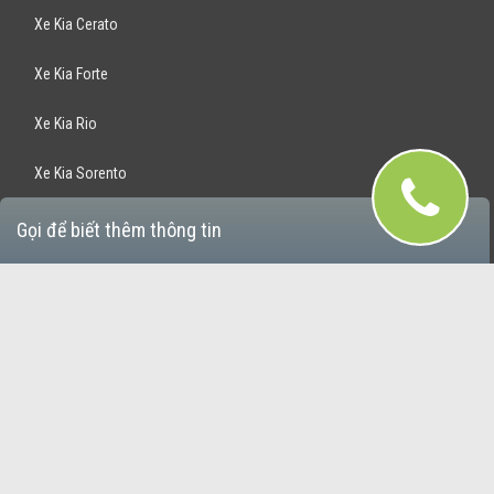
Xe Kia Cerato
Xe Kia Forte
Xe Kia Rio
Xe Kia Sorento
Xe Kia Optima
Gọi để biết thêm thông tin
Xe Kia Rondo
Xe Kia Sportage
Bán Xe Hyundai
Xe Hyundai Santafe
Xe Hyundai Accent