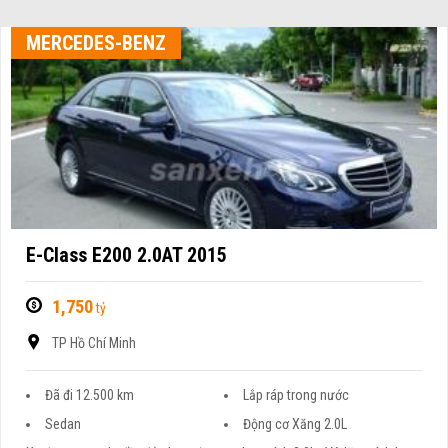
MERCEDES-BENZ
E-Class E200 2.0AT 2015
1,750
tỷ
TP Hồ Chí Minh
Đã đi 12.500 km
Lắp ráp trong nước
Sedan
Động cơ Xăng 2.0L