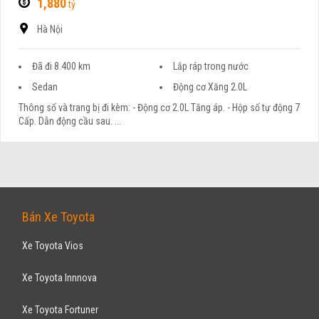
1,880
tỷ
Hà Nội
Đã đi 8.400 km
Lắp ráp trong nước
Sedan
Động cơ Xăng 2.0L
Thông số và trang bị đi kèm: - Động cơ 2.0L Tăng áp. - Hộp số tự động 7
Cấp. Dẫn động cầu sau. ...
Bán Xe Toyota
Xe Toyota Vios
Xe Toyota Innnova
Xe Toyota Fortuner