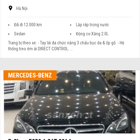
Hà Nội
Đã đi 12.000 km
Lắp ráp trong nước
Sedan
Động cơ Xăng 2.0L
Trang bị theo xe: - Tay lái đa chức năng 3 chấu bọc da & ốp gỗ. - Hệ
thống treo êm ái DIRECT CONTROL. ...
MERCEDES-BENZ