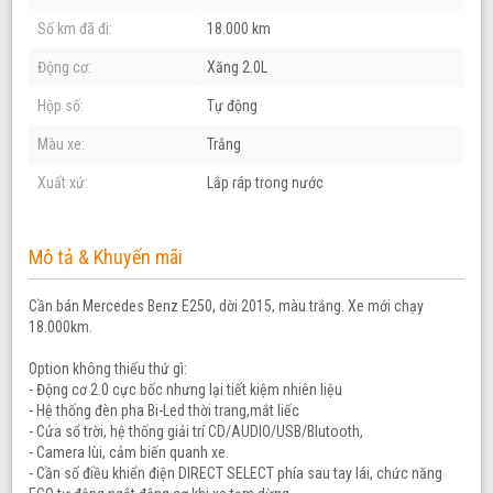
Số km đã đi:
18.000 km
Động cơ:
Xăng 2.0L
Hộp số:
Tự động
Màu xe:
Trắng
Xuất xứ:
Lắp ráp trong nước
Mô tả & Khuyến mãi
Cần bán Mercedes Benz E250, dời 2015, màu trắng. Xe mới chạy
18.000km.
Option không thiếu thứ gì:
- Động cơ 2.0 cực bốc nhưng lại tiết kiệm nhiên liệu
- Hệ thống đèn pha Bi-Led thời trang,mắt liếc
- Cửa sổ trời, hệ thống giải trí CD/AUDIO/USB/Blutooth,
- Camera lùi, cảm biến quanh xe.
- Cần số điều khiển điện DIRECT SELECT phía sau tay lái, chức năng