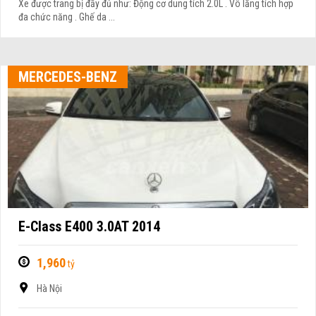
Xe được trang bị đầy đủ như: Động cơ dung tích 2.0L . Vô lăng tích hợp
đa chức năng . Ghế da ...
MERCEDES-BENZ
E-Class E400 3.0AT 2014
1,960
tỷ
Hà Nội