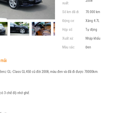
2008
xuất:
Số km đã đi:
70.000 km
Động cơ:
Xăng 4.7L
Hộp số:
Tự động
Xuất xứ:
Nhập khẩu
Màu sắc:
Đen
 mãi
enz GL-Class GL450 cũ đời 2008, màu đen và đã đi được 70000km.
 có 3 chế độ nhớ ghế.