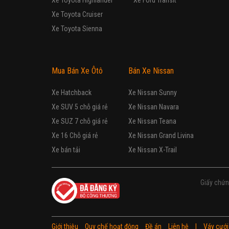
Xe Toyota Highlander
Xe Ford Transit
Xe Toyota Cruiser
Xe Toyota Sienna
Mua Bán Xe Ôtô
Bán Xe Nissan
Xe Hatchback
Xe Nissan Sunny
Xe SUV 5 chỗ giá rẻ
Xe Nissan Navara
Xe SUZ 7 chỗ giá rẻ
Xe Nissan Teana
Xe 16 Chỗ giá rẻ
Xe Nissan Grand Livina
Xe bán tải
Xe Nissan X-Trail
Giấy chứn
Giới thiệu
Quy chế hoạt động
Đề án
Liên hệ
|
Váy cưới