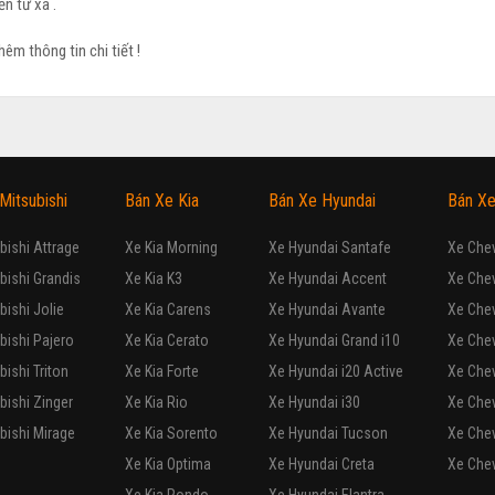
n từ xa .
hêm thông tin chi tiết !
Mitsubishi
Bán Xe Kia
Bán Xe Hyundai
Bán Xe
bishi Attrage
Xe Kia Morning
Xe Hyundai Santafe
Xe Chev
bishi Grandis
Xe Kia K3
Xe Hyundai Accent
Xe Che
bishi Jolie
Xe Kia Carens
Xe Hyundai Avante
Xe Chev
bishi Pajero
Xe Kia Cerato
Xe Hyundai Grand i10
Xe Chev
bishi Triton
Xe Kia Forte
Xe Hyundai i20 Active
Xe Chev
bishi Zinger
Xe Kia Rio
Xe Hyundai i30
Xe Chev
bishi Mirage
Xe Kia Sorento
Xe Hyundai Tucson
Xe Chev
Xe Kia Optima
Xe Hyundai Creta
Xe Chev