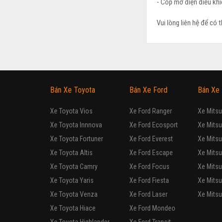
- Cốp mở điện điều khiể
Vui lòng liên hệ để có t
Bán Xe Toyota
Bán Xe Ford
Bán Xe 
Xe Toyota Vios
Xe Ford Ranger
Xe Mitsu
Xe Toyota Innnova
Xe Ford Ecosport
Xe Mitsu
Xe Toyota Fortuner
Xe Ford Everest
Xe Mitsu
Xe Toyota Altis
Xe Ford Escape
Xe Mitsu
Xe Toyota Camry
Xe Ford Focus
Xe Mitsu
Xe Toyota Yaris
Xe Ford Fiesta
Xe Mitsu
Xe Toyota Venza
Xe Ford Laser
Xe Mitsu
Xe Toyota Hiace
Xe Ford Mondeo