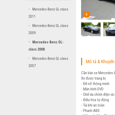
•
Mercedes-Benz GL-class
6
2011
•
Mercedes-Benz GL-class
2009
•
Mercedes-Benz GL-
class 2008
•
Mercedes-Benz GL-class
Mô tả & Khuyến
2007
Cần bán xe Mercedes-B
Xe được trang bị:
- Đề nổ thông minh
- Màn hình DVD
- Ghế da chỉnh điện và
- Điều hòa tự động
- Túi khí an toàn
- Phanh ABS