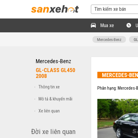
Mua xe
Ư
Mercedes-Benz
GL
Mercedes-Benz
GL-CLASS GL450
MERCEDES-BE
2008
Thông tin xe
•
Phân hạng:
Mercedes-B
Mô tả & khuyến mãi
•
Xe liên quan
•
Đời xe liên quan