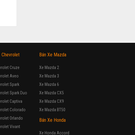
 Chevrolet
Bán Xe Mazda
rolet Cruze
Xe Mazda 2
vrolet Aveo
Xe Mazda 3
rolet Spark
Xe Mazda 6
rolet Spark Duo
Xe Mazda CX5
rolet Captiva
Xe Mazda CX9
rolet Colorado
Xe Mazda BT50
rolet Orlando
Bán Xe Honda
rolet Vivant
Xe Honda Accord