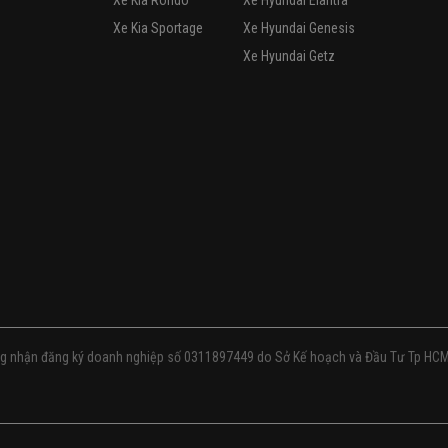
Xe Kia Rondo
Xe Hyundai Elantra
Xe Kia Sportage
Xe Hyundai Genesis
Xe Hyundai Getz
g nhận đăng ký doanh nghiệp số 0311897449 do Sở Kế hoạch và Đầu Tư Tp HC