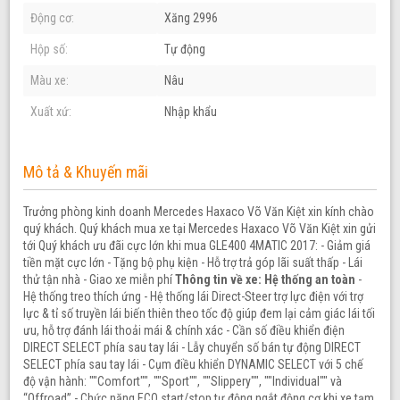
Động cơ:
Xăng 2996
Hộp số:
Tự động
Màu xe:
Nâu
Xuất xứ:
Nhập khẩu
Mô tả & Khuyến mãi
Trưởng phòng kinh doanh Mercedes Haxaco Võ Văn Kiệt xin kính chào
quý khách. Quý khách mua xe tại Mercedes Haxaco Võ Văn Kiệt xin gửi
tới Quý khách ưu đãi cực lớn khi mua GLE400 4MATIC 2017: - Giảm giá
tiền mặt cực lớn - Tặng bộ phụ kiện - Hỗ trợ trả góp lãi suất thấp - Lái
thử tận nhà - Giao xe miễn phí
Thông tin về xe:
Hệ thống an toàn
-
Hệ thống treo thích ứng - Hệ thống lái Direct-Steer trợ lực điện với trợ
lực & tỉ số truyền lái biến thiên theo tốc độ giúp đem lại cảm giác lái tối
ưu, hỗ trợ đánh lái thoải mái & chính xác - Cần số điều khiển điện
DIRECT SELECT phía sau tay lái - Lẫy chuyển số bán tự động DIRECT
SELECT phía sau tay lái - Cụm điều khiển DYNAMIC SELECT với 5 chế
độ vận hành: ""Comfort"", ""Sport"", ""Slippery"", ""Individual"" và
“Offroad” - Chức năng ECO start/stop tự động ngắt động cơ khi xe tạm