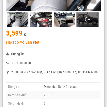
5+
3,599
tỷ
Haxaco Võ Văn Kiệt
Quang Tín
0916 38 68 38
2008 Đại lộ Võ Văn Kiệt, P. An Lạc, Quận Bình Tân, TP Hồ Chí Minh
Dòng xe:
Mercedes-Benz GL-class
Năm sản xuất:
2017
Số km đã đi:
0