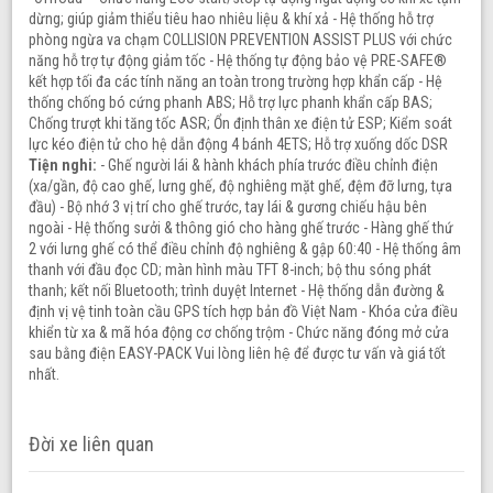
dừng; giúp giảm thiểu tiêu hao nhiêu liệu & khí xả - Hệ thống hỗ trợ
phòng ngừa va chạm COLLISION PREVENTION ASSIST PLUS với chức
năng hỗ trợ tự động giảm tốc - Hệ thống tự động bảo vệ PRE-SAFE®
kết hợp tối đa các tính năng an toàn trong trường hợp khẩn cấp - Hệ
thống chống bó cứng phanh ABS; Hỗ trợ lực phanh khẩn cấp BAS;
Chống trượt khi tăng tốc ASR; Ổn định thân xe điện tử ESP; Kiểm soát
lực kéo điện tử cho hệ dẫn động 4 bánh 4ETS; Hỗ trợ xuống dốc DSR
Tiện nghi:
- Ghế người lái & hành khách phía trước điều chỉnh điện
(xa/gần, độ cao ghế, lưng ghế, độ nghiêng mặt ghế, đệm đỡ lưng, tựa
đầu) - Bộ nhớ 3 vị trí cho ghế trước, tay lái & gương chiếu hậu bên
ngoài - Hệ thống sưởi & thông gió cho hàng ghế trước - Hàng ghế thứ
2 với lưng ghế có thể điều chỉnh độ nghiêng & gập 60:40 - Hệ thống âm
thanh với đầu đọc CD; màn hình màu TFT 8-inch; bộ thu sóng phát
thanh; kết nối Bluetooth; trình duyệt Internet - Hệ thống dẫn đường &
định vị vệ tinh toàn cầu GPS tích hợp bản đồ Việt Nam - Khóa cửa điều
khiển từ xa & mã hóa động cơ chống trộm - Chức năng đóng mở cửa
sau bằng điện EASY-PACK Vui lòng liên hệ để được tư vấn và giá tốt
nhất.
Đời xe liên quan