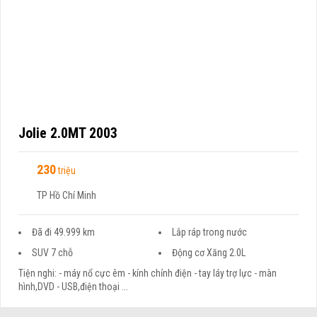
Jolie 2.0MT 2003
230
triệu
TP Hồ Chí Minh
Đã đi 49.999 km
Lắp ráp trong nước
SUV 7 chỗ
Động cơ Xăng 2.0L
Tiện nghi: - máy nổ cực êm - kính chỉnh điện - tay láy trợ lực - màn
hình,DVD - USB,điện thoại ...