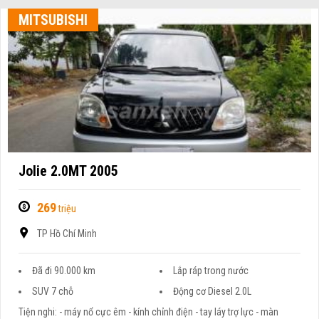
MITSUBISHI
Jolie 2.0MT 2005
269
triệu
TP Hồ Chí Minh
Đã đi 90.000 km
Lắp ráp trong nước
SUV 7 chỗ
Động cơ Diesel 2.0L
Tiện nghi: - máy nổ cực êm - kính chỉnh điện - tay láy trợ lực - màn