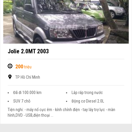
Jolie 2.0MT 2003
200
triệu
TP Hồ Chí Minh
Đã đi 100.000 km
Lắp ráp trong nước
SUV 7 chỗ
Động cơ Diesel 2.0L
Tiện nghi: - máy nổ cực êm - kính chỉnh điện - tay láy trợ lực - màn
hình,DVD - USB,điện thoại ...