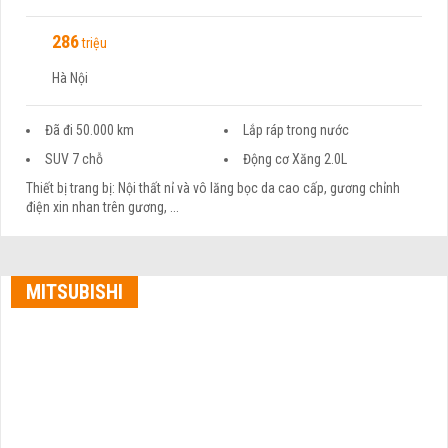
286
triệu
Hà Nội
Đã đi 50.000 km
Lắp ráp trong nước
SUV 7 chỗ
Động cơ Xăng 2.0L
Thiết bị trang bị: Nội thất nỉ và vô lăng bọc da cao cấp, gương chỉnh
điện xin nhan trên gương, ...
MITSUBISHI