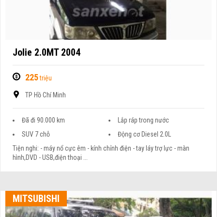
Jolie 2.0MT 2004
225
triệu
TP Hồ Chí Minh
Đã đi 90.000 km
Lắp ráp trong nước
SUV 7 chỗ
Động cơ Diesel 2.0L
Tiện nghi: - máy nổ cực êm - kính chỉnh điện - tay láy trợ lực - màn
hình,DVD - USB,điện thoại ...
MITSUBISHI