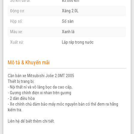
Số km đã đi:
85.000 km
Động cơ:
Xăng 2.0L
Hộp số:
Số sàn
Màu xe:
Xanh lá
Xuất xứ:
Lắp ráp trong nước
Mô tả & Khuyến mãi
Cần bán xe Mitsubishi Jolie 2.0MT 2005
Thiết bị trang bị:
- Nội thất nỉ và vô lăng bọc da cao cấp,
- Gương chỉnh điện xi nhan trên gương
- 2 dàn điều hòa
- Xe chính chủ đảm bảo máy móc nguyên bản có thể đem ra hãng
kiểm tra.
Liên hệ để biết thêm chi tiết.