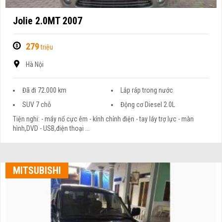
Jolie 2.0MT 2007
279
triệu
Hà Nội
Đã đi 72.000 km
Lắp ráp trong nước
SUV 7 chỗ
Động cơ Diesel 2.0L
Tiện nghi: - máy nổ cực êm - kính chỉnh điện - tay láy trợ lực - màn
hình,DVD - USB,điện thoại ...
MITSUBISHI