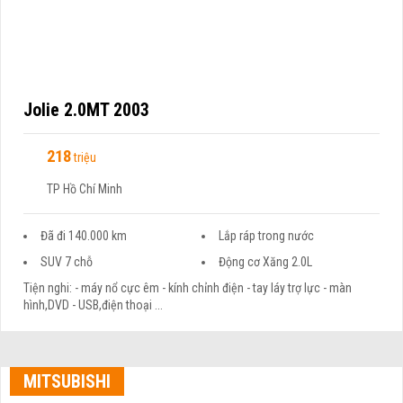
Jolie 2.0MT 2003
218
triệu
TP Hồ Chí Minh
Đã đi 140.000 km
Lắp ráp trong nước
SUV 7 chỗ
Động cơ Xăng 2.0L
Tiện nghi: - máy nổ cực êm - kính chỉnh điện - tay láy trợ lực - màn
hình,DVD - USB,điện thoại ...
MITSUBISHI