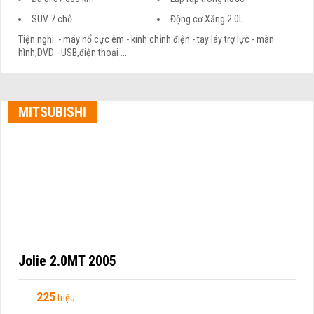
SUV 7 chỗ
Động cơ Xăng 2.0L
Tiện nghi: - máy nổ cực êm - kính chỉnh điện - tay láy trợ lực - màn
hình,DVD - USB,điện thoại ...
MITSUBISHI
Jolie 2.0MT 2005
225
triệu