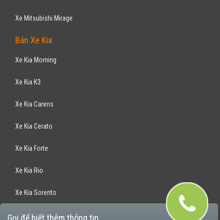
Xe Mitsubishi Mirage
Bán Xe Kia
Xe Kia Morning
Xe Kia K3
Xe Kia Carens
Xe Kia Cerato
Xe Kia Forte
Xe Kia Rio
Xe Kia Sorento
Xe Kia Optima
Gọi để biết thêm thông tin