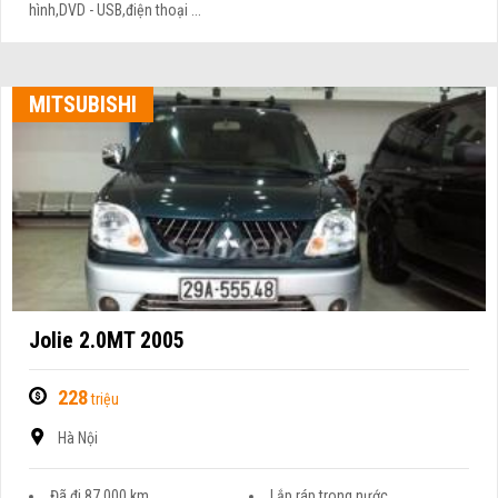
hình,DVD - USB,điện thoại ...
MITSUBISHI
Jolie 2.0MT 2005
228
triệu
Hà Nội
Đã đi 87.000 km
Lắp ráp trong nước