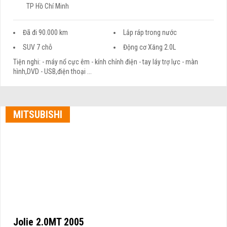
TP Hồ Chí Minh
Đã đi 90.000 km
Lắp ráp trong nước
SUV 7 chỗ
Động cơ Xăng 2.0L
Tiện nghi: - máy nổ cực êm - kính chỉnh điện - tay láy trợ lực - màn
hình,DVD - USB,điện thoại ...
MITSUBISHI
Jolie 2.0MT 2005