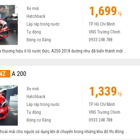
1,699
Xe mới
tỷ
Hatchback
Lắp ráp trong nước
TP Hồ Chí Minh
Tự động
VNS Trường Chinh
Động cơ Xăng
0933 248 788
từ thương hiệu ô tô nước Đức, A250 2018 dường như đã biến thành một ...
NZ
A 200
1,339
Xe mới
tỷ
Hatchback
Lắp ráp trong nước
TP Hồ Chí Minh
Tự động
VNS Trường Chinh
Động cơ Xăng
0933 248 788
thoải mái cho người sử dụng khi di chuyển trong những khu đô thị đông ...