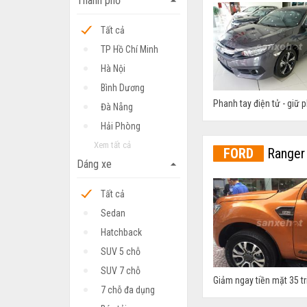
Thành phố
arrow_drop_up
Tất cả
TP Hồ Chí Minh
Hà Nội
Bình Dương
Phanh tay điện tử - giữ p
Đà Nẵng
Hải Phòng
Xem tất cả
FORD
Ranger 
Dáng xe
arrow_drop_up
Tất cả
Sedan
Hatchback
SUV 5 chỗ
SUV 7 chỗ
Giảm ngay tiền mặt 35 t
7 chỗ đa dụng