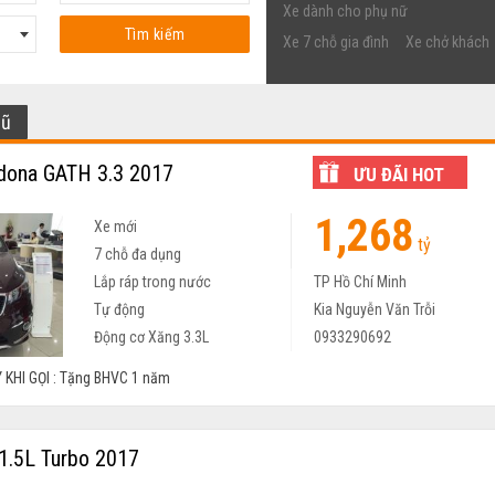
Xe dành cho phụ nữ
Tìm kiếm
Xe 7 chỗ gia đình
Xe chở khách
cũ
dona GATH 3.3 2017
ƯU ĐÃI HOT
1,268
Xe mới
tỷ
7 chỗ đa dụng
Lắp ráp trong nước
TP Hồ Chí Minh
Tự động
Kia Nguyễn Văn Trỗi
Động cơ Xăng 3.3L
0933290692
 KHI GỌI : Tặng BHVC 1 năm
 1.5L Turbo 2017