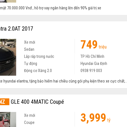
ặt 70.000.000 Vnđ , hỗ trợ vay ngân hàng lên đến 90% giá trị xe
tra 2.0AT 2017
749
Xe mới
triệu
Sedan
Lắp ráp trong nước
TP Hồ Chí Minh
Tự động
Hyundai Gia Định
Động cơ Xăng 2.0
0938 919 003
e hyundai elantra, tặng bảo hiểm hai chiều cùng gói phụ kiện theo xe cực chất, .
NZ
GLE 400 4MATIC Coupé
3,999
Xe mới
tỷ
Coupe