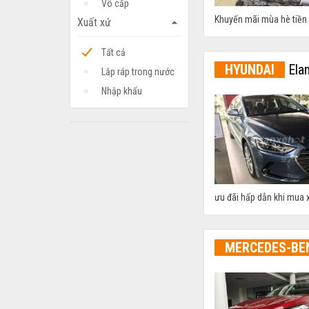
Vô cấp
Khuyến mãi mùa hè tiền m
Xuất xứ
arrow_drop_up
Tất cả
HYUNDAI
Elan
Lắp ráp trong nước
Nhập khẩu
ưu đãi hấp dẫn khi mua x
MERCEDES-BE