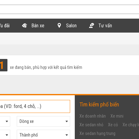
u đãi
Bán xe
Salon
Tư vấn
1
xe đang bán, phù hợp với kết quả tìm kiếm
Tìm kiếm phổ biến
Xe doanh nhân
Xe mini
Dòng xe
Xe sedan nhỏ
Xe cỏ
Xe chạy l
Xe sedan hạng trung
Thành phố