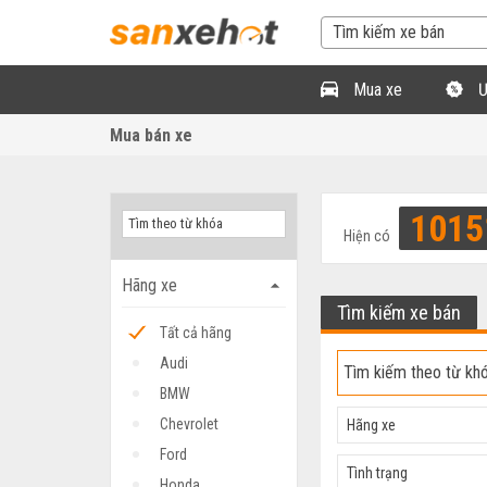
Mua xe
Ư
Mua bán xe
1015
Hiện có
Hãng xe
arrow_drop_up
Tìm kiếm xe bán
Tất cả hãng
Audi
BMW
Chevrolet
Hãng xe
Ford
Tình trạng
Honda