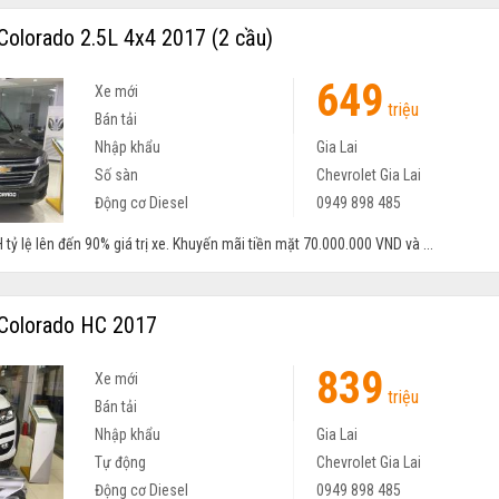
Colorado 2.5L 4x4 2017 (2 cầu)
649
Xe mới
triệu
Bán tải
Nhập khẩu
Gia Lai
Số sàn
Chevrolet Gia Lai
Động cơ Diesel
0949 898 485
 tỷ lệ lên đến 90% giá trị xe. Khuyến mãi tiền mặt 70.000.000 VND và ...
Colorado HC 2017
839
Xe mới
triệu
Bán tải
Nhập khẩu
Gia Lai
Tự động
Chevrolet Gia Lai
Động cơ Diesel
0949 898 485