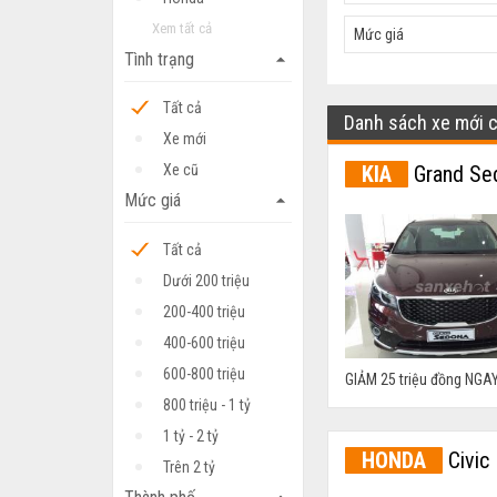
Xem tất cả
Mức giá
Tình trạng
arrow_drop_up
Tất cả
Danh sách xe mới 
Xe mới
KIA
Grand Se
Xe cũ
Mức giá
arrow_drop_up
Tất cả
Dưới 200 triệu
200-400 triệu
400-600 triệu
600-800 triệu
GIẢM 25 triệu đồng NGAY
800 triệu - 1 tỷ
1 tỷ - 2 tỷ
HONDA
Civic
Trên 2 tỷ