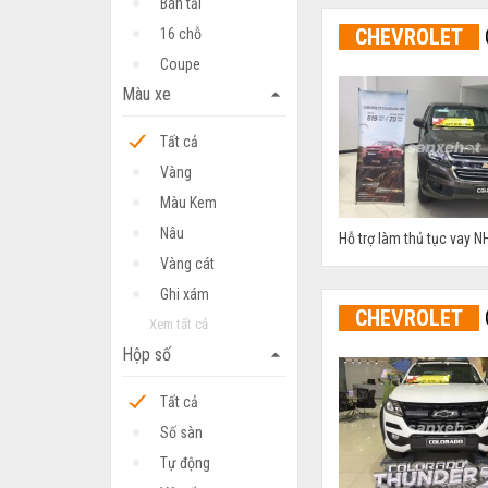
Bán tải
CHEVROLET
16 chỗ
Coupe
Màu xe
arrow_drop_up
Tất cả
Vàng
Màu Kem
Nâu
Hỗ trợ làm thủ tục vay NH
Vàng cát
Ghi xám
CHEVROLET
Xem tất cả
Hộp số
arrow_drop_up
Tất cả
Số sàn
Tự động