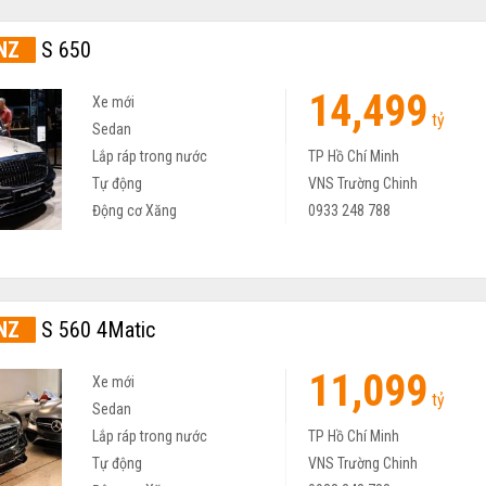
NZ
S 650
14,499
Xe mới
tỷ
Sedan
Lắp ráp trong nước
TP Hồ Chí Minh
Tự động
VNS Trường Chinh
Động cơ Xăng
0933 248 788
NZ
S 560 4Matic
11,099
Xe mới
tỷ
Sedan
Lắp ráp trong nước
TP Hồ Chí Minh
Tự động
VNS Trường Chinh