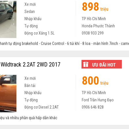
898
Xe mới
triệu
Sedan
Nhập khẩu
TP Hồ Chí Minh
Tự động
Honda Phước Thành
Động cơ Xăng 1.5L
0938 933 299
hanh tự động brakehold - Cruise Control - 6 túi khí - 8 loa - màn hình 7inch - camer
Wildtrack 2.2AT 2WD 2017
ƯU ĐÃI HOT
800
Xe mới
triệu
Bán tải
Nhập khẩu
TP Hồ Chí Minh
Tự động
Ford Trần Hưng Đạo
Động cơ Diesel 2.2AT
0906 646 828
riệu và nhiều phần quà hấp dẫn khác